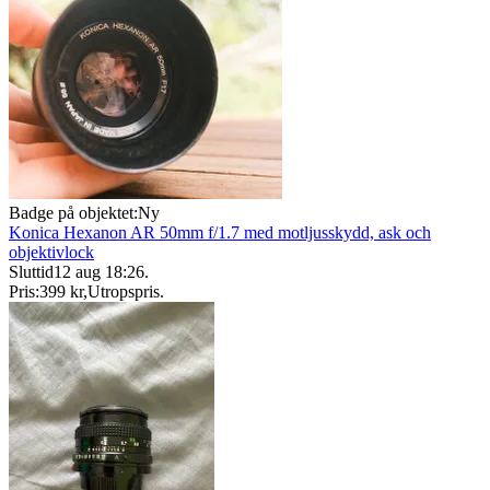
Badge på objektet:
Ny
Konica Hexanon AR 50mm f/1.7 med motljusskydd, ask och
objektivlock
Sluttid
12 aug 18:26
.
Pris:
399 kr
,
Utropspris
.