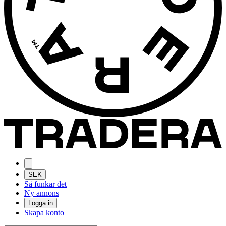
SEK
Så funkar det
Ny annons
Logga in
Skapa konto