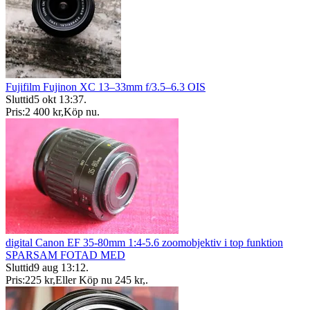
Fujifilm Fujinon XC 13–33mm f/3.5–6.3 OIS
Sluttid
5 okt 13:37
.
Pris:
2 400 kr
,
Köp nu
.
digital Canon EF 35-80mm 1:4-5.6 zoomobjektiv i top funktion
SPARSAM FOTAD MED
Sluttid
9 aug 13:12
.
Pris:
225 kr
,
Eller Köp nu
245 kr
,
.