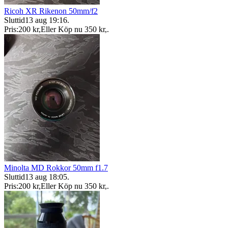
Ricoh XR Rikenon 50mm/f2
Sluttid
13 aug 19:16
.
Pris:
200 kr
,
Eller Köp nu
350 kr
,
.
Minolta MD Rokkor 50mm f1.7
Sluttid
13 aug 18:05
.
Pris:
200 kr
,
Eller Köp nu
350 kr
,
.