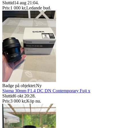
Sluttid
14 aug 21:04
.
Pris:
1 000 kr
,
Ledande bud
.
Badge på objektet:
Ny
Sigma 30mm F1.4 DC DN Contemporary Fuji x
Sluttid
6 okt 20:28
.
Pris:
3 000 kr
,
Köp nu
.