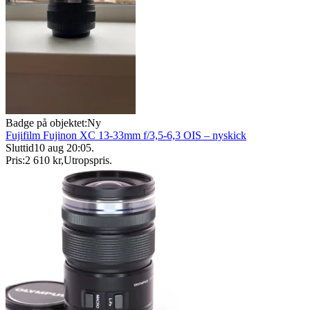
Badge på objektet:
Ny
Fujifilm Fujinon XC 13-33mm f/3,5-6,3 OIS – nyskick
Sluttid
10 aug 20:05
.
Pris:
2 610 kr
,
Utropspris
.