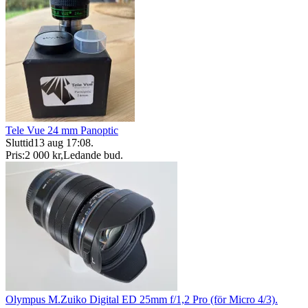
Tele Vue 24 mm Panoptic
Sluttid
13 aug 17:08
.
Pris:
2 000 kr
,
Ledande bud
.
Olympus M.Zuiko Digital ED 25mm f/1,2 Pro (för Micro 4/3).