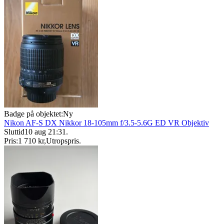
Badge på objektet:
Ny
Nikon AF-S DX Nikkor 18-105mm f/3.5-5.6G ED VR Objektiv
Sluttid
10 aug 21:31
.
Pris:
1 710 kr
,
Utropspris
.