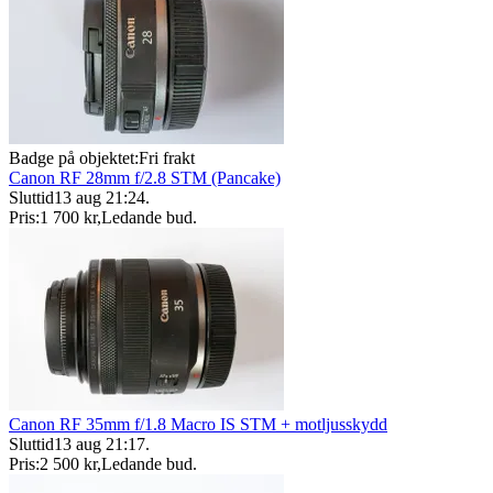
Badge på objektet:
Fri frakt
Canon RF 28mm f/2.8 STM (Pancake)
Sluttid
13 aug 21:24
.
Pris:
1 700 kr
,
Ledande bud
.
Canon RF 35mm f/1.8 Macro IS STM + motljusskydd
Sluttid
13 aug 21:17
.
Pris:
2 500 kr
,
Ledande bud
.