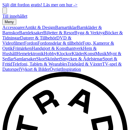
Sälj ditt fordon gratis! Läs mer om hur ->
Till innehållet
Meny
Accessoarer
Antikt & Design
Barnartiklar
Barnkläder &
Barnskor
Barnleksaker
Biljetter & Resor
Bygg & Verktyg
Böcker &
Tidningar
Datorer & Tillbehör
DVD &
Videofilmer
Fordon
Fordonsdelar & tillbehör
Foto, Kameror &
Optik
Frimärken
Handgjort & Konsthantverk
Hem &
Hushåll
Hemelektronik
Hobby
Klockor
Kläder
Konst
Musik
Mynt &
Sedlar
Samlarsaker
Skor
Skönhet
Smycken & Ädelstenar
Sport &
Fritid
Telefoni, Tablets & Wearables
Trädgård & Växter
TV-spel &
Datorspel
Vykort & Bilder
Övrigt
Inspiration