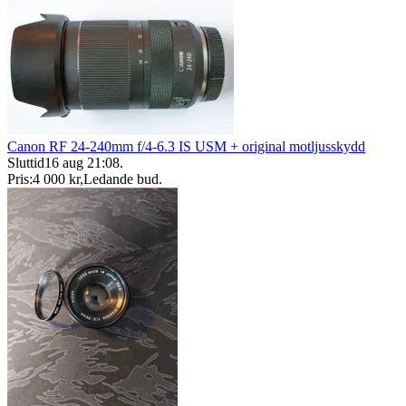
Canon RF 24-240mm f/4-6.3 IS USM + original motljusskydd
Sluttid
16 aug 21:08
.
Pris:
4 000 kr
,
Ledande bud
.