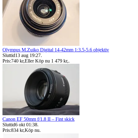
Olympus M.Zuiko Digital 14-42mm 1:3.5-5.6 objektiv
Sluttid
13 aug 19:27
.
Pris:
740 kr
,
Eller Köp nu
1 479 kr
,
.
Canon EF 50mm f/1.8 II – Fint skick
Sluttid
6 okt 01:38
.
Pris:
834 kr
,
Köp nu
.