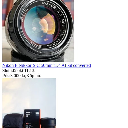
Nikon F Nikkor-S.C 50mm f1.4 AI kit converted
Sluttid
5 okt 11:13
.
Pris:
3 000 kr
,
Köp nu
.