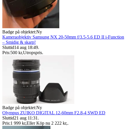
Badge på objektet:
Ny
Kameraobjektiv Samsung NX 20-50mm f/3.5-5.6 ED II i-Function
– Smidig & skarp!
Sluttid
14 aug 18:49
.
Pris:
500 kr
,
Utropspris
.
Badge på objektet:
Ny
Olympus ZUIKO DIGITAL 12-60mm F2.8-4 SWD ED
Sluttid
21 aug 11:31
.
Pris:
1 999 kr
,
Eller Köp nu
2 222 kr
,
.