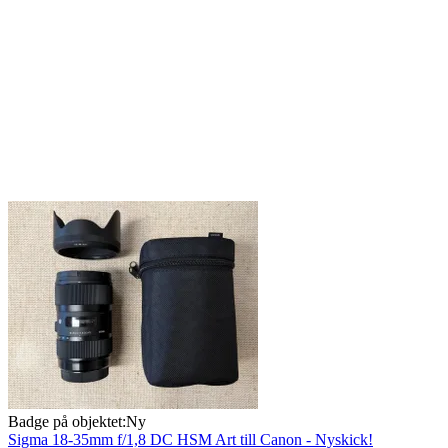
Badge på objektet:
Ny
Sigma 18-35mm f/1,8 DC HSM Art till Canon - Nyskick!