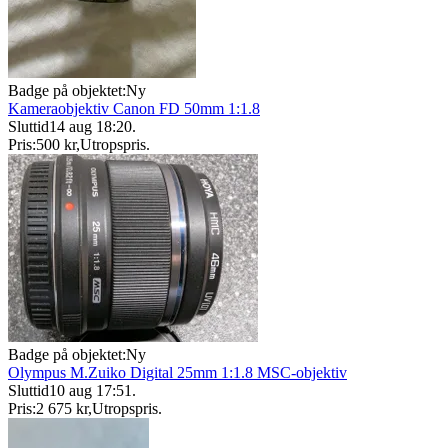
Badge på objektet:
Ny
Kameraobjektiv Canon FD 50mm 1:1.8
Sluttid
14 aug 18:20
.
Pris:
500 kr
,
Utropspris
.
Badge på objektet:
Ny
Olympus M.Zuiko Digital 25mm 1:1.8 MSC-objektiv
Sluttid
10 aug 17:51
.
Pris:
2 675 kr
,
Utropspris
.