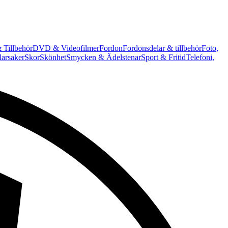
 Tillbehör
DVD & Videofilmer
Fordon
Fordonsdelar & tillbehör
Foto,
arsaker
Skor
Skönhet
Smycken & Ädelstenar
Sport & Fritid
Telefoni,