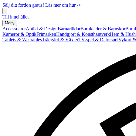
Sälj ditt fordon gratis! Läs mer om hur ->
Till innehållet
Meny
Accessoarer
Antikt & Design
Barnartiklar
Barnkläder & Barnskor
Barnl
Kameror & Optik
Frimärken
Handgjort & Konsthantverk
Hem & Hushå
Tablets & Wearables
Trädgård & Växter
TV-spel & Datorspel
Vykort &