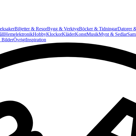
eksaker
Biljetter & Resor
Bygg & Verktyg
Böcker & Tidningar
Datorer &
ll
Hemelektronik
Hobby
Klockor
Kläder
Konst
Musik
Mynt & Sedlar
Saml
 Bilder
Övrigt
Inspiration