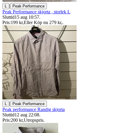
|
L
Peak Performance
Peak Performance skjorta , storlek L
Sluttid
15 aug 10:57
.
Pris:
199 kr
,
Eller Köp nu
279 kr
,
.
|
L
Peak Performance
Peak performance Randig skjorta
Sluttid
12 aug 22:08
.
Pris:
200 kr
,
Utropspris
.