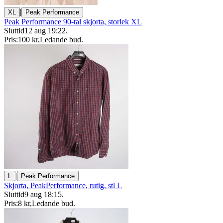
|
XL
Peak Performance
Peak Performance 90-tal skjorta, storlek XL
Sluttid
12 aug 19:22
.
Pris:
100 kr
,
Ledande bud
.
|
L
Peak Performance
Skjorta, PeakPerformance, rutig, stl L
Sluttid
9 aug 18:15
.
Pris:
8 kr
,
Ledande bud
.