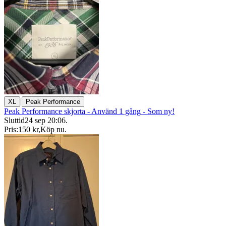
|
XL
Peak Performance
Peak Performance skjorta - Använd 1 gång - Som ny!
Sluttid
24 sep 20:06
.
Pris:
150 kr
,
Köp nu
.