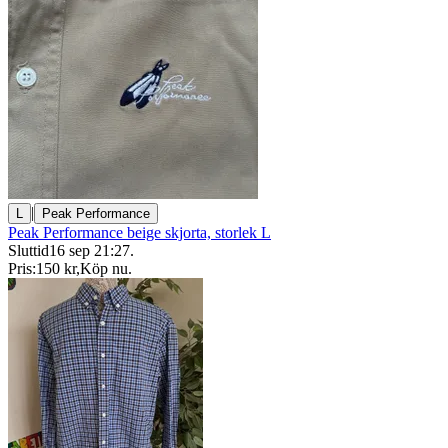
|
L
Peak Performance
Peak Performance beige skjorta, storlek L
Sluttid
16 sep 21:27
.
Pris:
150 kr
,
Köp nu
.