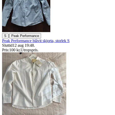
|
S
Peak Performance
Peak Performance blåvit skjorta, storlek S
Sluttid
12 aug 19:48
.
Pris:
100 kr
,
Utropspris
.