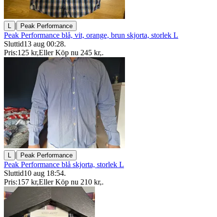
|
L
Peak Performance
Peak Performance blå, vit, orange, brun skjorta, storlek L
Sluttid
13 aug 00:28
.
Pris:
125 kr
,
Eller Köp nu
245 kr
,
.
|
L
Peak Performance
Peak Performance blå skjorta, storlek L
Sluttid
10 aug 18:54
.
Pris:
157 kr
,
Eller Köp nu
210 kr
,
.