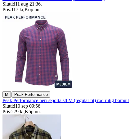
Sluttid
11 aug 21:36
.
Pris:
117 kr
,
Köp nu
.
|
M
Peak Performance
Peak Performance herr skjorta stl M (regular fit) röd rutig bomull
Sluttid
10 sep 09:56
.
Pris:
279 kr
,
Köp nu
.