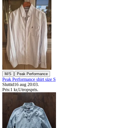
|
M/S
Peak Performance
Peak Performance shirt size S
Sluttid
16 aug 20:03
.
Pris:
1 kr
,
Utropspris
.