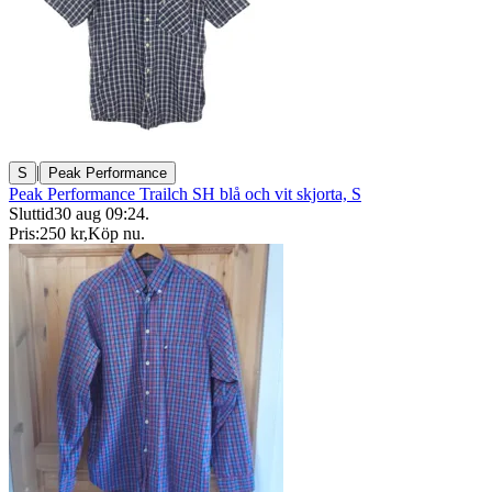
|
S
Peak Performance
Peak Performance Trailch SH blå och vit skjorta, S
Sluttid
30 aug 09:24
.
Pris:
250 kr
,
Köp nu
.