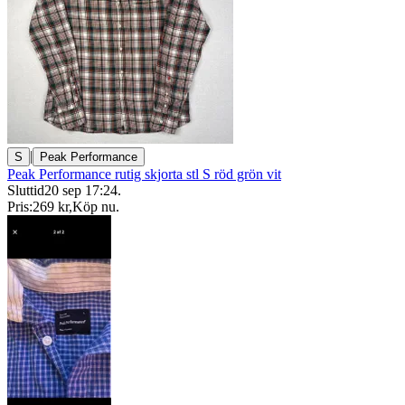
|
S
Peak Performance
Peak Performance rutig skjorta stl S röd grön vit
Sluttid
20 sep 17:24
.
Pris:
269 kr
,
Köp nu
.