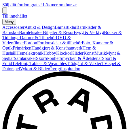
Sälj ditt fordon gratis! Läs mer om hur ->
Till innehållet
Meny
Accessoarer
Antikt & Design
Barnartiklar
Barnkläder &
Barnskor
Barnleksaker
Biljetter & Resor
Bygg & Verktyg
Böcker &
Tidningar
Datorer & Tillbehör
DVD &
Videofilmer
Fordon
Fordonsdelar & tillbehör
Foto, Kameror &
Optik
Frimärken
Handgjort & Konsthantverk
Hem &
Hushåll
Hemelektronik
Hobby
Klockor
Kläder
Konst
Musik
Mynt &
Sedlar
Samlarsaker
Skor
Skönhet
Smycken & Ädelstenar
Sport &
Fritid
Telefoni, Tablets & Wearables
Trädgård & Växter
TV-spel &
Datorspel
Vykort & Bilder
Övrigt
Inspiration