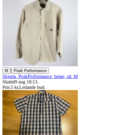
|
M
Peak Performance
Skjorta, PeakPerformance, beige, stl. M
Sluttid
9 aug 18:13
.
Pris:
5 kr
,
Ledande bud
.