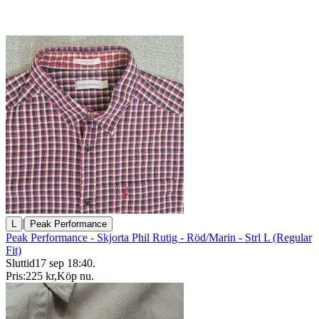
|
L
Peak Performance
Peak Performance - Skjorta Phil Rutig - Röd/Marin - Strl L (Regular
Fit)
Sluttid
17 sep 18:40
.
Pris:
225 kr
,
Köp nu
.