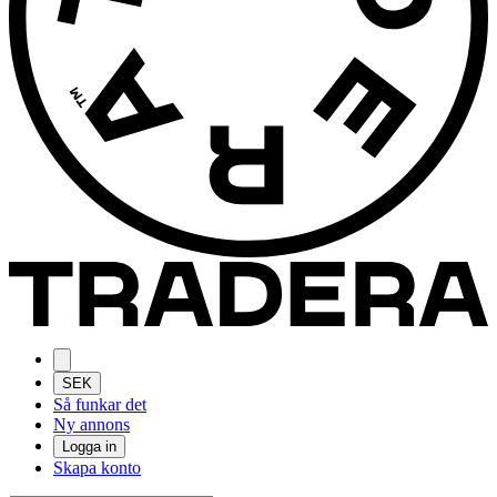
SEK
Så funkar det
Ny annons
Logga in
Skapa konto