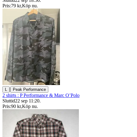
Sluttid
22 sep 18:50
.
Pris:
79 kr
,
Köp nu
.
|
L
Peak Performance
2 shirts : P Performance & Marc O’Polo
Sluttid
22 sep 11:20
.
Pris:
90 kr
,
Köp nu
.