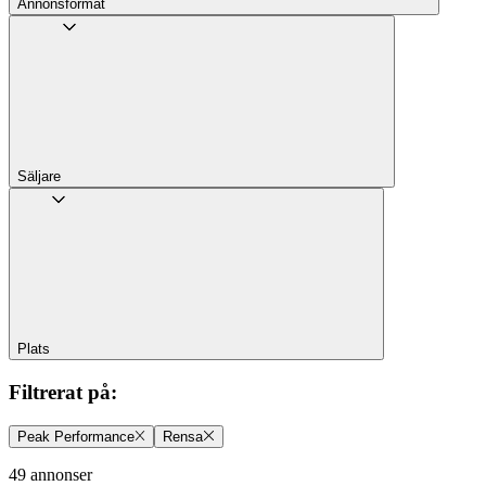
Annons­format
Säljare
Plats
Filtrerat på
:
Peak Performance
Rensa
49 annonser