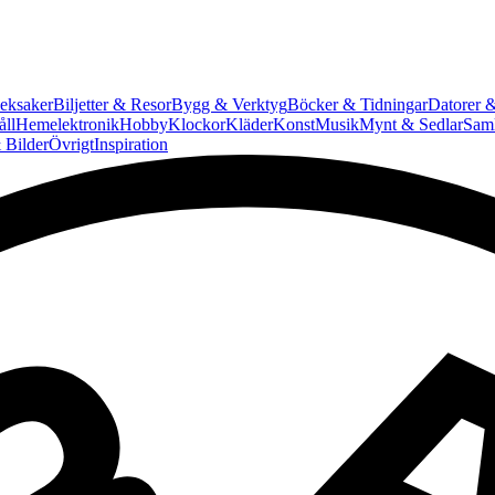
eksaker
Biljetter & Resor
Bygg & Verktyg
Böcker & Tidningar
Datorer &
ll
Hemelektronik
Hobby
Klockor
Kläder
Konst
Musik
Mynt & Sedlar
Saml
 Bilder
Övrigt
Inspiration