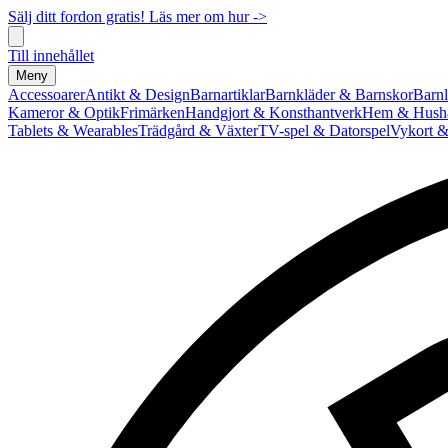
Sälj ditt fordon gratis! Läs mer om hur ->
Till innehållet
Meny
Accessoarer
Antikt & Design
Barnartiklar
Barnkläder & Barnskor
Barnl
Kameror & Optik
Frimärken
Handgjort & Konsthantverk
Hem & Hushå
Tablets & Wearables
Trädgård & Växter
TV-spel & Datorspel
Vykort &