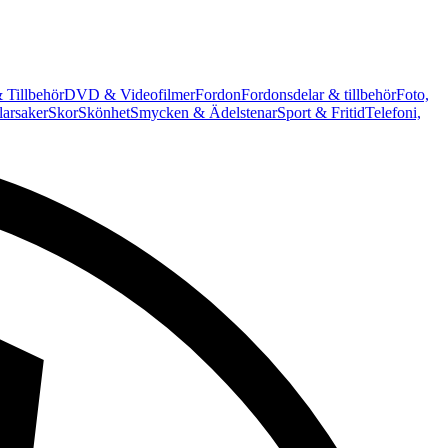
 Tillbehör
DVD & Videofilmer
Fordon
Fordonsdelar & tillbehör
Foto,
arsaker
Skor
Skönhet
Smycken & Ädelstenar
Sport & Fritid
Telefoni,