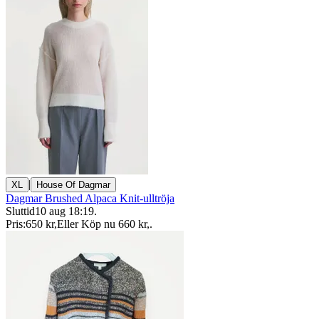
|
XL
House Of Dagmar
Dagmar Brushed Alpaca Knit-ulltröja
Sluttid
10 aug 18:19
.
Pris:
650 kr
,
Eller Köp nu
660 kr
,
.