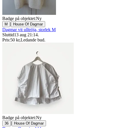
Badge på objektet:
Ny
|
M
House Of Dagmar
Dagmar vit ulltröja, storlek M
Sluttid
13 aug 21:14
.
Pris:
50 kr
,
Ledande bud
.
Badge på objektet:
Ny
|
36
House Of Dagmar