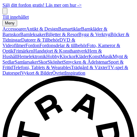
Sälj ditt fordon gratis! Läs mer om hur ->
Till innehållet
Meny
Accessoarer
Antikt & Design
Barnartiklar
Barnkläder &
Barnskor
Barnleksaker
Biljetter & Resor
Bygg & Verktyg
Böcker &
Tidningar
Datorer & Tillbehör
DVD &
Videofilmer
Fordon
Fordonsdelar & tillbehör
Foto, Kameror &
Optik
Frimärken
Handgjort & Konsthantverk
Hem &
Hushåll
Hemelektronik
Hobby
Klockor
Kläder
Konst
Musik
Mynt &
Sedlar
Samlarsaker
Skor
Skönhet
Smycken & Ädelstenar
Sport &
Fritid
Telefoni, Tablets & Wearables
Trädgård & Växter
TV-spel &
Datorspel
Vykort & Bilder
Övrigt
Inspiration