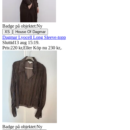
Badge på objektet:
Ny
|
XS
House Of Dagmar
Dagmar Lyocell Long Sleeve-topp
Sluttid
13 aug 15:19
.
Pris:
220 kr
,
Eller Köp nu
230 kr
,
.
Badge på objektet:
Ny