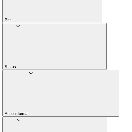
Pris
Status
Annons­format