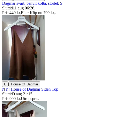
Dagmar svart, benvit kofta, storlek S
Sluttid
11 aug 06:26
.
Pris:
449 kr
,
Eller Köp nu
799 kr
,
.
|
L
House Of Dagmar
NY! House of Dagmar Siden Top
Sluttid
9 aug 21:15
.
Pris:
900 kr
,
Utropspris
.