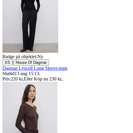
Badge på objektet:
Ny
|
XS
House Of Dagmar
Dagmar Lyocell Long Sleeve-topp
Sluttid
13 aug 15:13
.
Pris:
220 kr
,
Eller Köp nu
230 kr
,
.