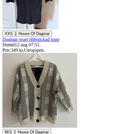
|
XXS
House Of Dagmar
Dagmar svart ribbstickad topp
Sluttid
12 aug 07:51
.
Pris:
349 kr
,
Utropspris
.
|
M/S
House Of Dagmar