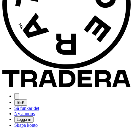
SEK
Så funkar det
Ny annons
Logga in
Skapa konto