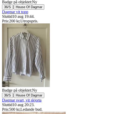
Badge på objektet:
Ny
|
36/S
House Of Dagmar
Dagmar vit topp
Sluttid
10 aug 19:44
.
Pris:
200 kr
,
Utropspris
.
Badge på objektet:
Ny
|
36/S
House Of Dagmar
Dagmar svart, vit skjorta
Sluttid
10 aug 20:23
.
Pris:
500 kr
,
Ledande bud
.