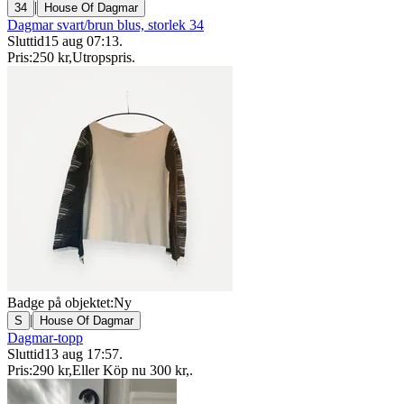
|
34
House Of Dagmar
Dagmar svart/brun blus, storlek 34
Sluttid
15 aug 07:13
.
Pris:
250 kr
,
Utropspris
.
Badge på objektet:
Ny
|
S
House Of Dagmar
Dagmar-topp
Sluttid
13 aug 17:57
.
Pris:
290 kr
,
Eller Köp nu
300 kr
,
.