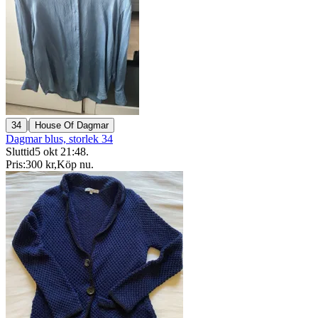
|
34
House Of Dagmar
Dagmar blus, storlek 34
Sluttid
5 okt 21:48
.
Pris:
300 kr
,
Köp nu
.