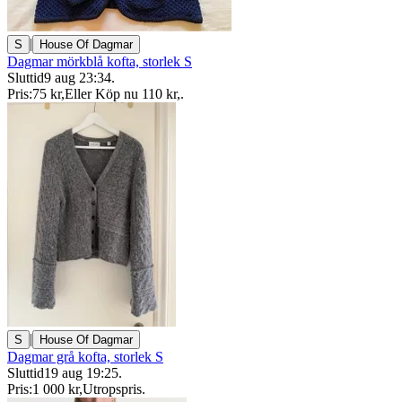
|
S
House Of Dagmar
Dagmar mörkblå kofta, storlek S
Sluttid
9 aug 23:34
.
Pris:
75 kr
,
Eller Köp nu
110 kr
,
.
|
S
House Of Dagmar
Dagmar grå kofta, storlek S
Sluttid
19 aug 19:25
.
Pris:
1 000 kr
,
Utropspris
.