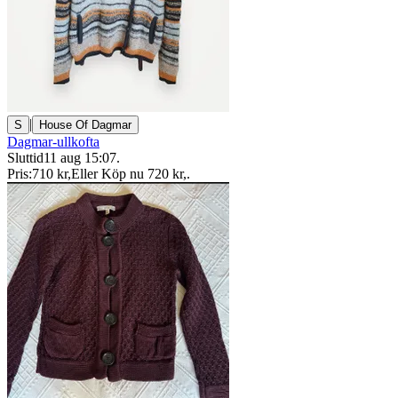
|
S
House Of Dagmar
Dagmar-ullkofta
Sluttid
11 aug 15:07
.
Pris:
710 kr
,
Eller Köp nu
720 kr
,
.