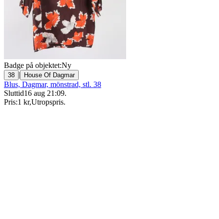
Badge på objektet:
Ny
|
38
House Of Dagmar
Blus, Dagmar, mönstrad, stl. 38
Sluttid
16 aug 21:09
.
Pris:
1 kr
,
Utropspris
.