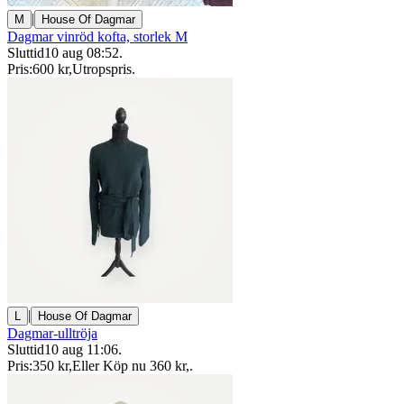
|
M
House Of Dagmar
Dagmar vinröd kofta, storlek M
Sluttid
10 aug 08:52
.
Pris:
600 kr
,
Utropspris
.
|
L
House Of Dagmar
Dagmar-ulltröja
Sluttid
10 aug 11:06
.
Pris:
350 kr
,
Eller Köp nu
360 kr
,
.