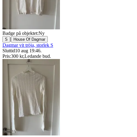
Badge på objektet:
Ny
|
S
House Of Dagmar
Dagmar vit tröja, storlek S
Sluttid
10 aug 19:46
.
Pris:
300 kr
,
Ledande bud
.