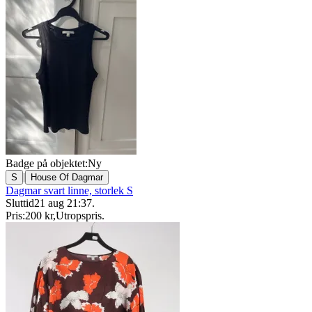
Badge på objektet:
Ny
|
S
House Of Dagmar
Dagmar svart linne, storlek S
Sluttid
21 aug 21:37
.
Pris:
200 kr
,
Utropspris
.