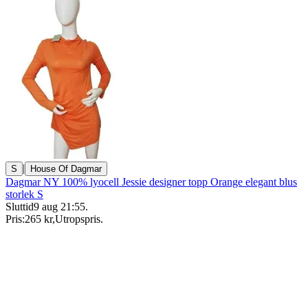
|
S
House Of Dagmar
Dagmar NY 100% lyocell Jessie designer topp Orange elegant blus
storlek S
Sluttid
9 aug 21:55
.
Pris:
265 kr
,
Utropspris
.