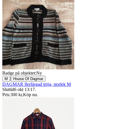
Badge på objektet:
Ny
|
M
House Of Dagmar
DAGMAR flerfärgad tröja, storlek M
Sluttid
6 okt 13:17
.
Pris:
300 kr
,
Köp nu
.