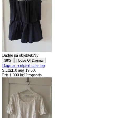
Badge på objektet:
Ny
|
38/S
House Of Dagmar
Dagmar sculpted tube top
Sluttid
10 aug 19:50
.
Pris:
1 000 kr
,
Utropspris
.