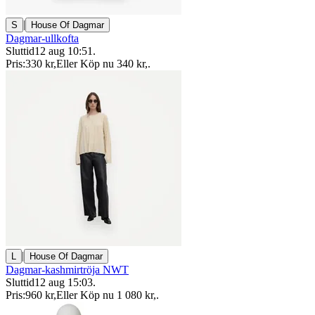
|
S
House Of Dagmar
Dagmar-ullkofta
Sluttid
12 aug 10:51
.
Pris:
330 kr
,
Eller Köp nu
340 kr
,
.
|
L
House Of Dagmar
Dagmar-kashmirtröja NWT
Sluttid
12 aug 15:03
.
Pris:
960 kr
,
Eller Köp nu
1 080 kr
,
.