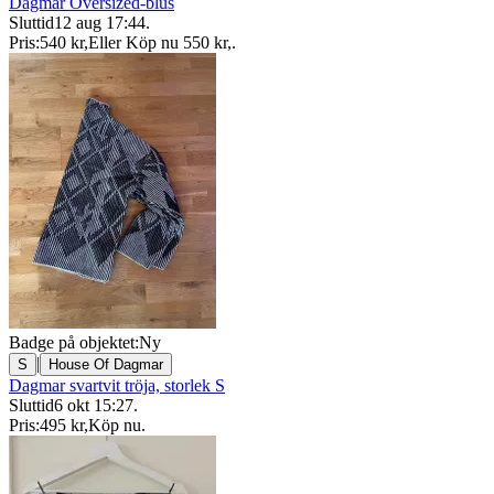
Dagmar Oversized-blus
Sluttid
12 aug 17:44
.
Pris:
540 kr
,
Eller Köp nu
550 kr
,
.
Badge på objektet:
Ny
|
S
House Of Dagmar
Dagmar svartvit tröja, storlek S
Sluttid
6 okt 15:27
.
Pris:
495 kr
,
Köp nu
.