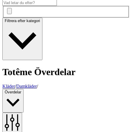
Filtrera efter kategori
Totême Överdelar
Kläder
/
Damkläder
/
Överdelar