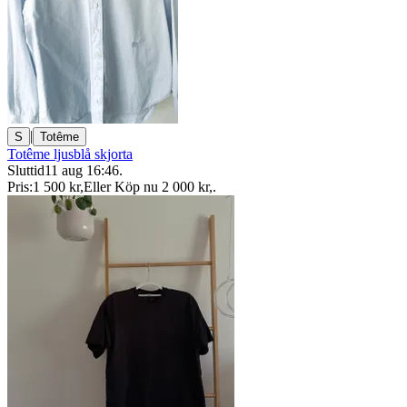
|
S
Totême
Totême ljusblå skjorta
Sluttid
11 aug 16:46
.
Pris:
1 500 kr
,
Eller Köp nu
2 000 kr
,
.