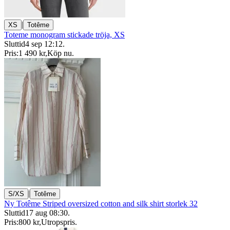
|
XS
Totême
Toteme monogram stickade tröja, XS
Sluttid
4 sep 12:12
.
Pris:
1 490 kr
,
Köp nu
.
|
S/XS
Totême
Ny Totême Striped oversized cotton and silk shirt storlek 32
Sluttid
17 aug 08:30
.
Pris:
800 kr
,
Utropspris
.