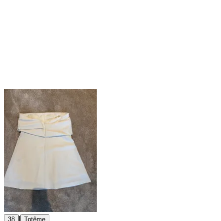
|
38
Totême