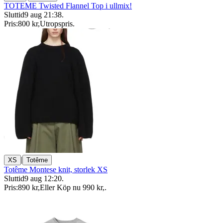
TOTEME Twisted Flannel Top i ullmix!
Sluttid
9 aug 21:38
.
Pris:
800 kr
,
Utropspris
.
|
XS
Totême
Totême Montese knit, storlek XS
Sluttid
9 aug 12:20
.
Pris:
890 kr
,
Eller Köp nu
990 kr
,
.