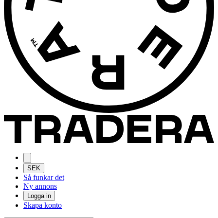
SEK
Så funkar det
Ny annons
Logga in
Skapa konto