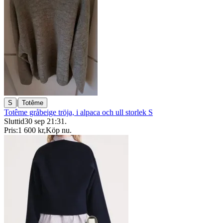
|
S
Totême
Totême gråbeige tröja, i alpaca och ull storlek S
Sluttid
30 sep 21:31
.
Pris:
1 600 kr
,
Köp nu
.