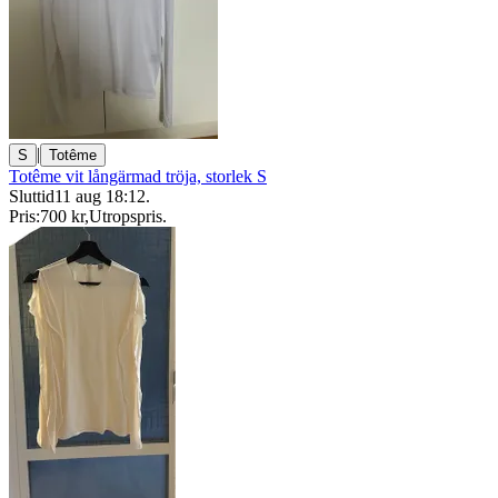
|
S
Totême
Totême vit långärmad tröja, storlek S
Sluttid
11 aug 18:12
.
Pris:
700 kr
,
Utropspris
.