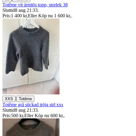
Totême vit ärmlös topp, storlek 38
Sluttid
8 aug 21:33
.
Pris:
1 400 kr
,
Eller Köp nu
1 600 kr
,
.
|
XXS
Totême
Totême grå stickad tröja strl xxs
Sluttid
8 aug 21:33
.
Pris:
500 kr
,
Eller Köp nu
600 kr
,
.