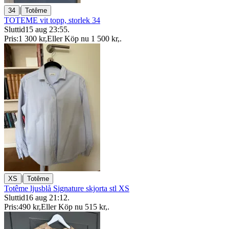
|
34
Totême
TOTEME vit topp, storlek 34
Sluttid
15 aug 23:55
.
Pris:
1 300 kr
,
Eller Köp nu
1 500 kr
,
.
|
XS
Totême
Totême ljusblå Signature skjorta stl XS
Sluttid
16 aug 21:12
.
Pris:
490 kr
,
Eller Köp nu
515 kr
,
.