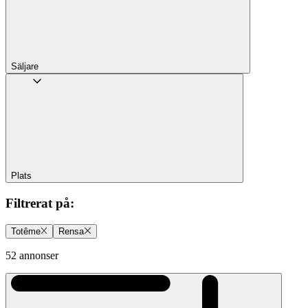
Säljare
Plats
Filtrerat på
:
Totême
Rensa
52 annonser