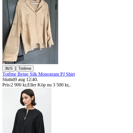
|
36/S
Totême
Totême Beige Silk Monogram PJ Shirt
Sluttid
9 aug 12:40
.
Pris:
2 900 kr
,
Eller Köp nu
3 500 kr
,
.