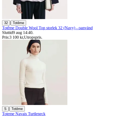
|
32
Totême
Totême Double Wool Top storlek 32 (Navy) - oanvänd
Sluttid
9 aug 14:40
.
Pris:
3 100 kr
,
Utropspris
.
|
S
Totême
Toteme Navais Turtleneck