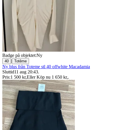
Badge på objektet:
Ny
|
40
Totême
Ny blus från Toteme stl 40 offwhite Macadamia
Sluttid
11 aug 20:43
.
Pris:
1 500 kr
,
Eller Köp nu
1 650 kr
,
.