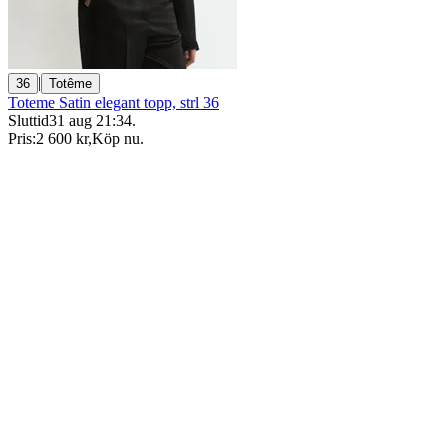
|
36
Totême
Toteme Satin elegant topp, strl 36
Sluttid
31 aug 21:34
.
Pris:
2 600 kr
,
Köp nu
.