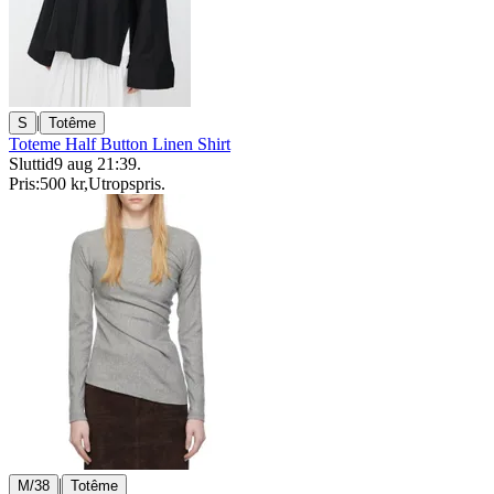
|
S
Totême
Toteme Half Button Linen Shirt
Sluttid
9 aug 21:39
.
Pris:
500 kr
,
Utropspris
.
|
M/38
Totême