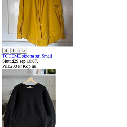
|
S
Totême
TOTEME skjorta strl Small
Sluttid
29 sep 10:07
.
Pris:
200 kr
,
Köp nu
.