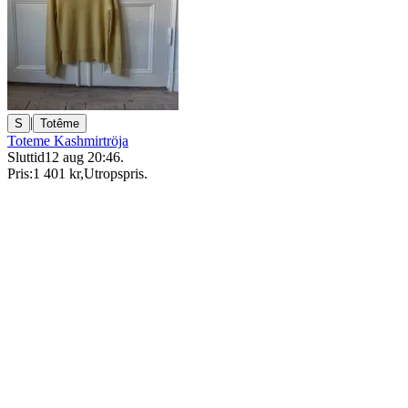
|
S
Totême
Toteme Kashmirtröja
Sluttid
12 aug 20:46
.
Pris:
1 401 kr
,
Utropspris
.