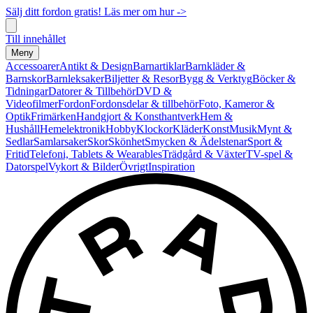
Sälj ditt fordon gratis! Läs mer om hur ->
Till innehållet
Meny
Accessoarer
Antikt & Design
Barnartiklar
Barnkläder &
Barnskor
Barnleksaker
Biljetter & Resor
Bygg & Verktyg
Böcker &
Tidningar
Datorer & Tillbehör
DVD &
Videofilmer
Fordon
Fordonsdelar & tillbehör
Foto, Kameror &
Optik
Frimärken
Handgjort & Konsthantverk
Hem &
Hushåll
Hemelektronik
Hobby
Klockor
Kläder
Konst
Musik
Mynt &
Sedlar
Samlarsaker
Skor
Skönhet
Smycken & Ädelstenar
Sport &
Fritid
Telefoni, Tablets & Wearables
Trädgård & Växter
TV-spel &
Datorspel
Vykort & Bilder
Övrigt
Inspiration