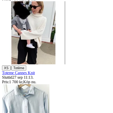
|
XS
Totême
Toteme Cannes Knit
Sluttid
27 sep 11:13
.
Pris:
1 700 kr
,
Köp nu
.