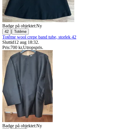
Badge på objektet:
Ny
|
42
Totême
Totême wool crepe band tube, storlek 42
Sluttid
12 aug 18:32
.
Pris:
700 kr
,
Utropspris
.
Badge på objektet:
Ny