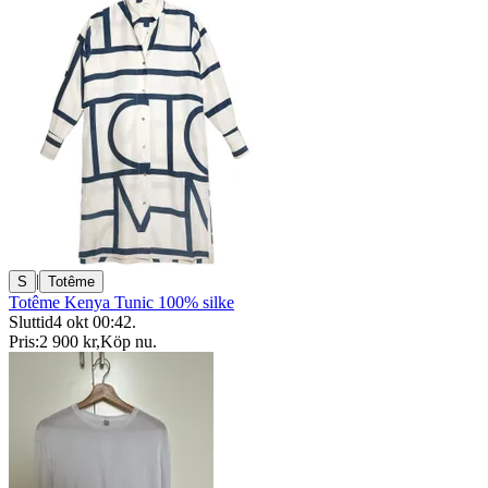
|
S
Totême
Totême Kenya Tunic 100% silke
Sluttid
4 okt 00:42
.
Pris:
2 900 kr
,
Köp nu
.