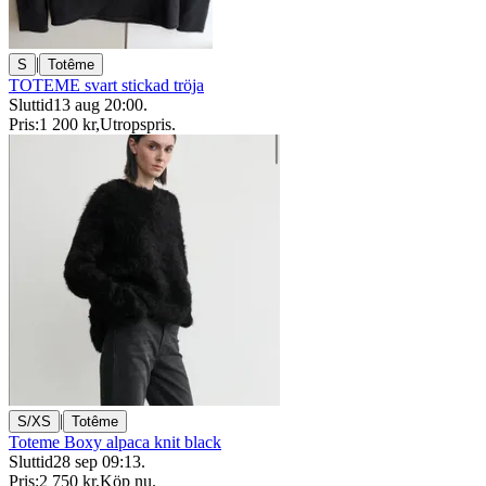
|
S
Totême
TOTEME svart stickad tröja
Sluttid
13 aug 20:00
.
Pris:
1 200 kr
,
Utropspris
.
|
S/XS
Totême
Toteme Boxy alpaca knit black
Sluttid
28 sep 09:13
.
Pris:
2 750 kr
,
Köp nu
.