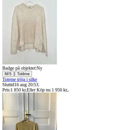
Badge på objektet:
Ny
|
M/S
Totême
Toteme tröja i silke
Sluttid
16 aug 20:53
.
Pris:
1 850 kr
,
Eller Köp nu
1 950 kr
,
.