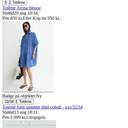
|
S
Totême
Totême Arona blouse
Sluttid
20 aug 10:34
.
Pris:
850 kr
,
Eller Köp nu
950 kr
,
.
Badge på objektet:
Ny
|
32/34
Totême
Toteme long summer shirt cobalt - xxs/32/34
Sluttid
13 aug 18:31
.
Pris:
3 099 kr
,
Utropspris
.