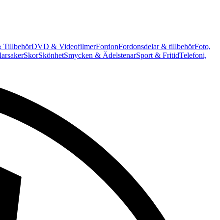
 Tillbehör
DVD & Videofilmer
Fordon
Fordonsdelar & tillbehör
Foto,
arsaker
Skor
Skönhet
Smycken & Ädelstenar
Sport & Fritid
Telefoni,