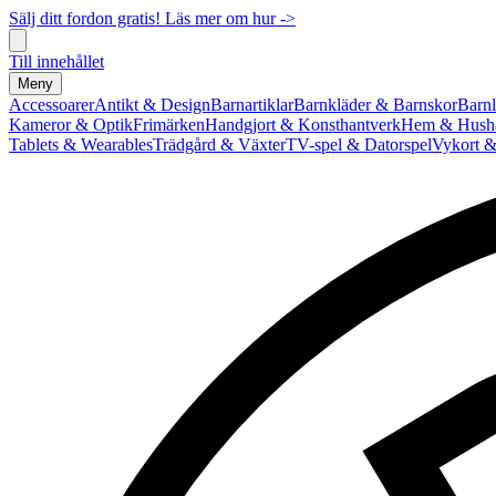
Sälj ditt fordon gratis! Läs mer om hur ->
Till innehållet
Meny
Accessoarer
Antikt & Design
Barnartiklar
Barnkläder & Barnskor
Barnl
Kameror & Optik
Frimärken
Handgjort & Konsthantverk
Hem & Hushå
Tablets & Wearables
Trädgård & Växter
TV-spel & Datorspel
Vykort &