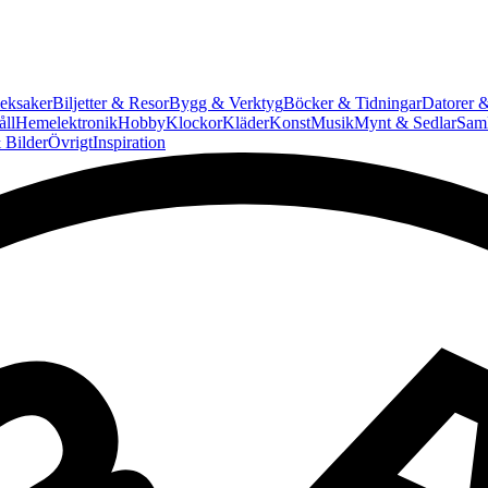
eksaker
Biljetter & Resor
Bygg & Verktyg
Böcker & Tidningar
Datorer &
ll
Hemelektronik
Hobby
Klockor
Kläder
Konst
Musik
Mynt & Sedlar
Saml
 Bilder
Övrigt
Inspiration