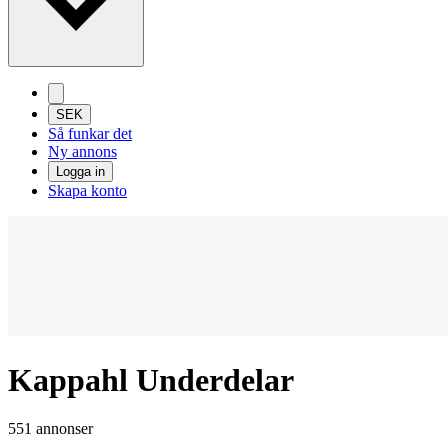
SEK
Så funkar det
Ny annons
Logga in
Skapa konto
Kappahl Underdelar
551 annonser