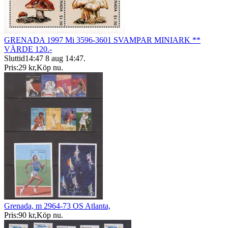
GRENADA 1997 Mi 3596-3601 SVAMPAR MINIARK **
VÄRDE 120.-
Sluttid
14:47
8 aug 14:47
.
Pris:
29 kr
,
Köp nu
.
Grenada, m 2964-73 OS Atlanta,
Pris:
90 kr
,
Köp nu
.