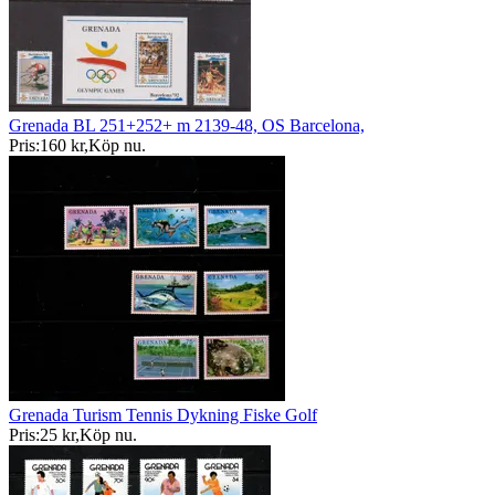
Grenada BL 251+252+ m 2139-48, OS Barcelona,
Pris:
160 kr
,
Köp nu
.
Grenada Turism Tennis Dykning Fiske Golf
Pris:
25 kr
,
Köp nu
.