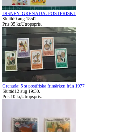
DISNEY. GRENADA. POSTFRISKT
Sluttid
9 aug 18:42
.
Pris:
35 kr
,
Utropspris
.
Grenada: 5 st postfriska frimärken från 1977
Sluttid
12 aug 19:30
.
Pris:
10 kr
,
Utropspris
.