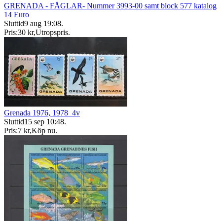
GRENADA - FÅGLAR- Nummer 3993-00 samt block 577 katalog
14 Euro
Sluttid
9 aug 19:08
.
Pris:
30 kr
,
Utropspris
.
Grenada 1976, 1978_4v
Sluttid
15 sep 10:48
.
Pris:
7 kr
,
Köp nu
.