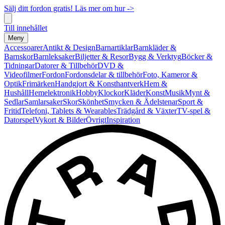
Sälj ditt fordon gratis! Läs mer om hur ->
Till innehållet
Meny
Accessoarer
Antikt & Design
Barnartiklar
Barnkläder &
Barnskor
Barnleksaker
Biljetter & Resor
Bygg & Verktyg
Böcker &
Tidningar
Datorer & Tillbehör
DVD &
Videofilmer
Fordon
Fordonsdelar & tillbehör
Foto, Kameror &
Optik
Frimärken
Handgjort & Konsthantverk
Hem &
Hushåll
Hemelektronik
Hobby
Klockor
Kläder
Konst
Musik
Mynt &
Sedlar
Samlarsaker
Skor
Skönhet
Smycken & Ädelstenar
Sport &
Fritid
Telefoni, Tablets & Wearables
Trädgård & Växter
TV-spel &
Datorspel
Vykort & Bilder
Övrigt
Inspiration