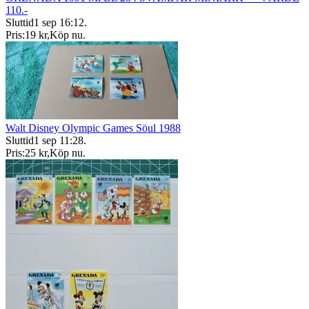
110.-
Sluttid
1 sep 16:12
.
Pris:
19 kr
,
Köp nu
.
Walt Disney Olympic Games Söul 1988
Sluttid
1 sep 11:28
.
Pris:
25 kr
,
Köp nu
.