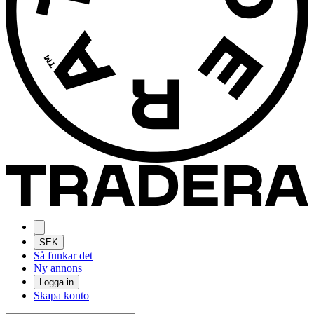
SEK
Så funkar det
Ny annons
Logga in
Skapa konto