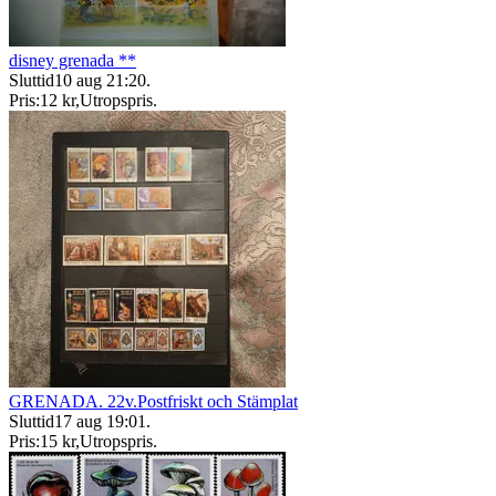
disney grenada **
Sluttid
10 aug 21:20
.
Pris:
12 kr
,
Utropspris
.
GRENADA. 22v.Postfriskt och Stämplat
Sluttid
17 aug 19:01
.
Pris:
15 kr
,
Utropspris
.