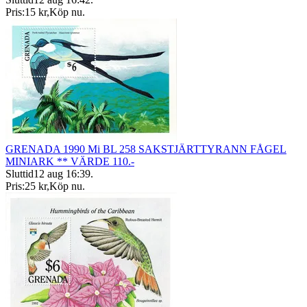
Pris:
15 kr
,
Köp nu
.
GRENADA 1990 Mi BL 258 SAKSTJÄRTTYRANN FÅGEL
MINIARK ** VÄRDE 110.-
Sluttid
12 aug 16:39
.
Pris:
25 kr
,
Köp nu
.