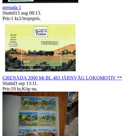
grenada 1
Sluttid
13 aug 08:13
.
Pris:
1 kr
,
Utropspris
.
GRENADA 2000 Mi BL 483 JÄRNVÄG LOKOMOTIV **
Sluttid
3 sep 13:11
.
Pris:
19 kr
,
Köp nu
.