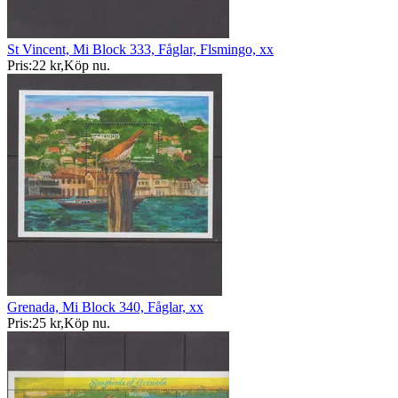
St Vincent, Mi Block 333, Fåglar, Flsmingo, xx
Pris:
22 kr
,
Köp nu
.
Grenada, Mi Block 340, Fåglar, xx
Pris:
25 kr
,
Köp nu
.