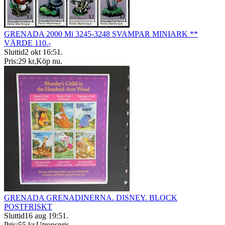
GRENADA 2000 Mi 3245-3248 SVAMPAR MINIARK **
VÄRDE 110.-
Sluttid
2 okt 16:51
.
Pris:
29 kr
,
Köp nu
.
GRENADA GRENADINERNA. DISNEY. BLOCK
POSTFRISKT
Sluttid
16 aug 19:51
.
Pris:
55 kr
,
Utropspris
.