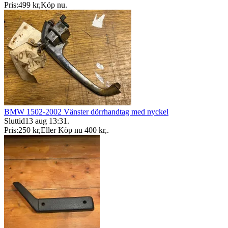
Pris:
499 kr
,
Köp nu
.
BMW 1502-2002 Vänster dörrhandtag med nyckel
Sluttid
13 aug 13:31
.
Pris:
250 kr
,
Eller Köp nu
400 kr
,
.