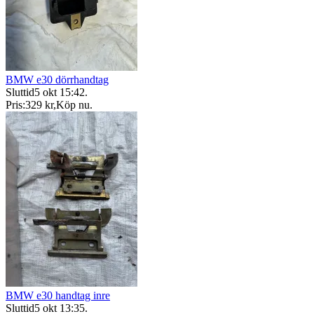
BMW e30 dörrhandtag
Sluttid
5 okt 15:42
.
Pris:
329 kr
,
Köp nu
.
BMW e30 handtag inre
Sluttid
5 okt 13:35
.