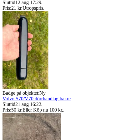
Sluttid
12 aug 17:29
.
Pris:
21 kr
,
Utropspris
.
Badge på objektet:
Ny
Volvo S70/V70 dörrhandtag bakre
Sluttid
21 aug 16:22
.
Pris:
50 kr
,
Eller Köp nu
100 kr
,
.