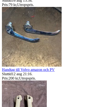
Sluttid
16 aug 15:34
.
Pris:
79 kr
,
Utropspris
.
Handtag till Volvo amazon och PV
Sluttid
12 aug 21:16
.
Pris:
200 kr
,
Utropspris
.