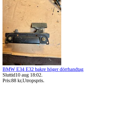
BMW E34 E32 bakre höger dörrhandtag
Sluttid
10 aug 18:02
.
Pris:
88 kr
,
Utropspris
.