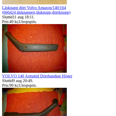
Låsknapp dörr Volvo Amazon/140/164
(666424,låsknappen,låsknopp,dörrknopp)
Sluttid
11 aug 18:11
.
Pris:
49 kr
,
Utropspris
.
VOLVO 140 Armstöd Dörrhandtag Höger
Sluttid
9 aug 20:49
.
Pris:
99 kr
,
Utropspris
.