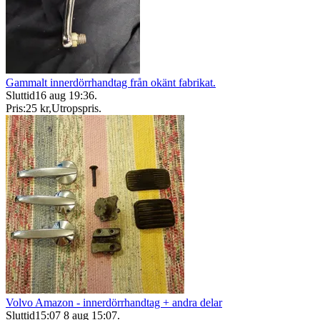
Gammalt innerdörrhandtag från okänt fabrikat.
Sluttid
16 aug 19:36
.
Pris:
25 kr
,
Utropspris
.
Volvo Amazon - innerdörrhandtag + andra delar
Sluttid
15:07
8 aug 15:07
.