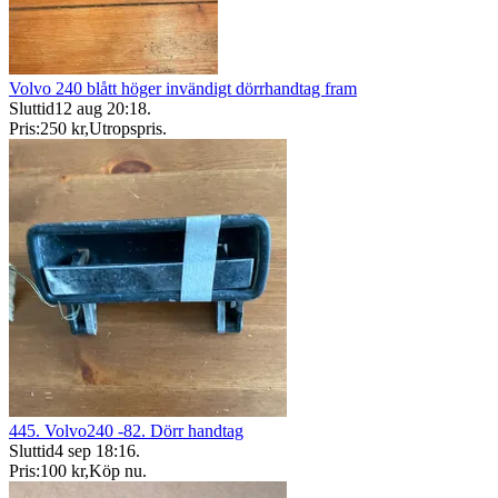
Volvo 240 blått höger invändigt dörrhandtag fram
Sluttid
12 aug 20:18
.
Pris:
250 kr
,
Utropspris
.
445. Volvo240 -82. Dörr handtag
Sluttid
4 sep 18:16
.
Pris:
100 kr
,
Köp nu
.