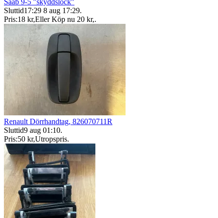
Saab 9-5 "skyddslock"
Sluttid
17:29
8 aug 17:29
.
Pris:
18 kr
,
Eller Köp nu
20 kr
,
.
Renault Dörrhandtag, 826070711R
Sluttid
9 aug 01:10
.
Pris:
50 kr
,
Utropspris
.