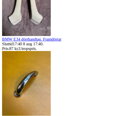
BMW E34 dörrhandtag. Framdörrar
Sluttid
17:40
8 aug 17:40
.
Pris:
87 kr
,
Utropspris
.