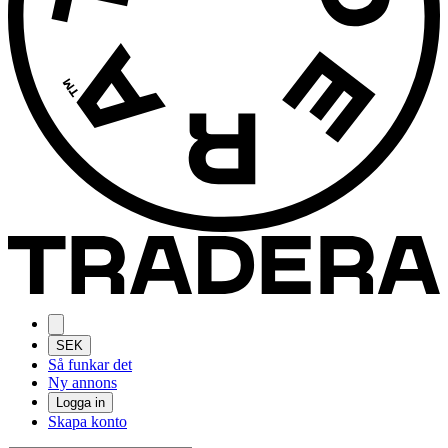
SEK
Så funkar det
Ny annons
Logga in
Skapa konto