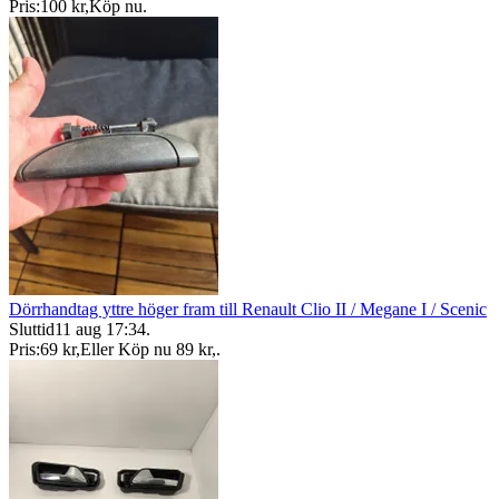
Pris:
100 kr
,
Köp nu
.
Dörrhandtag yttre höger fram till Renault Clio II / Megane I / Scenic
Sluttid
11 aug 17:34
.
Pris:
69 kr
,
Eller Köp nu
89 kr
,
.