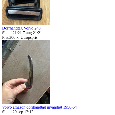
Dörrhandtag Volvo 240
Sluttid
21:21
7 aug 21:21
.
Pris:
300 kr
,
Utropspris
.
Volvo amazon dörrhandtag invändigt 1956-64
Sluttid
29 sep 12:12
.