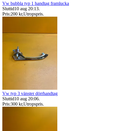
Vw bubbla typ 1 handtag framlucka
Sluttid
10 aug 20:13
.
Pris:
200 kr
,
Utropspris
.
Vw typ 3 vänster dörrhandtag
Sluttid
10 aug 20:06
.
Pris:
300 kr
,
Utropspris
.