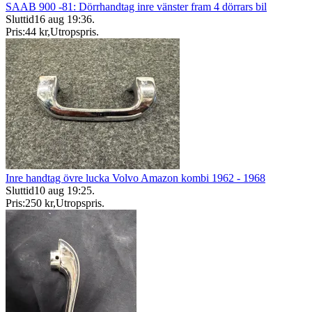
SAAB 900 -81: Dörrhandtag inre vänster fram 4 dörrars bil
Sluttid
16 aug 19:36
.
Pris:
44 kr
,
Utropspris
.
Inre handtag övre lucka Volvo Amazon kombi 1962 - 1968
Sluttid
10 aug 19:25
.
Pris:
250 kr
,
Utropspris
.