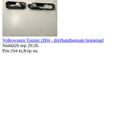
Volkswagen Touran 2004 - dörrhandtagssats begagnad
Sluttid
26 sep 20:26
.
Pris:
104 kr
,
Köp nu
.