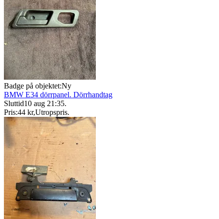
Badge på objektet:
Ny
BMW E34 dörrpanel. Dörrhandtag
Sluttid
10 aug 21:35
.
Pris:
44 kr
,
Utropspris
.