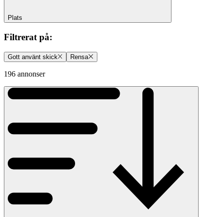
Plats
Filtrerat på
:
Gott använt skick
Rensa
196 annonser