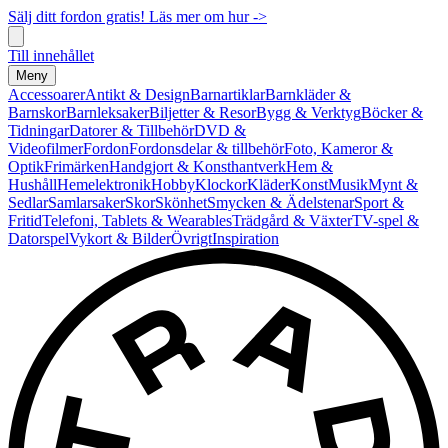
Sälj ditt fordon gratis! Läs mer om hur ->
Till innehållet
Meny
Accessoarer
Antikt & Design
Barnartiklar
Barnkläder &
Barnskor
Barnleksaker
Biljetter & Resor
Bygg & Verktyg
Böcker &
Tidningar
Datorer & Tillbehör
DVD &
Videofilmer
Fordon
Fordonsdelar & tillbehör
Foto, Kameror &
Optik
Frimärken
Handgjort & Konsthantverk
Hem &
Hushåll
Hemelektronik
Hobby
Klockor
Kläder
Konst
Musik
Mynt &
Sedlar
Samlarsaker
Skor
Skönhet
Smycken & Ädelstenar
Sport &
Fritid
Telefoni, Tablets & Wearables
Trädgård & Växter
TV-spel &
Datorspel
Vykort & Bilder
Övrigt
Inspiration