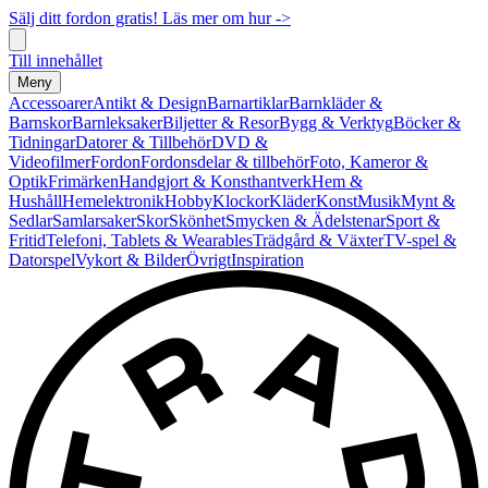
Sälj ditt fordon gratis! Läs mer om hur ->
Till innehållet
Meny
Accessoarer
Antikt & Design
Barnartiklar
Barnkläder &
Barnskor
Barnleksaker
Biljetter & Resor
Bygg & Verktyg
Böcker &
Tidningar
Datorer & Tillbehör
DVD &
Videofilmer
Fordon
Fordonsdelar & tillbehör
Foto, Kameror &
Optik
Frimärken
Handgjort & Konsthantverk
Hem &
Hushåll
Hemelektronik
Hobby
Klockor
Kläder
Konst
Musik
Mynt &
Sedlar
Samlarsaker
Skor
Skönhet
Smycken & Ädelstenar
Sport &
Fritid
Telefoni, Tablets & Wearables
Trädgård & Växter
TV-spel &
Datorspel
Vykort & Bilder
Övrigt
Inspiration