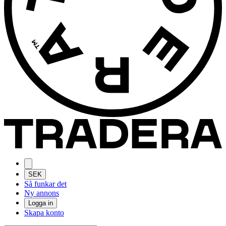
SEK
Så funkar det
Ny annons
Logga in
Skapa konto