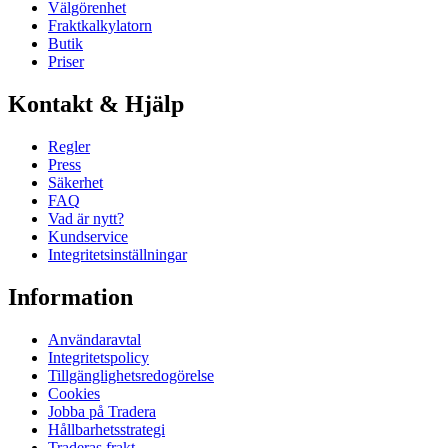
Välgörenhet
Fraktkalkylatorn
Butik
Priser
Kontakt & Hjälp
Regler
Press
Säkerhet
FAQ
Vad är nytt?
Kundservice
Integritetsinställningar
Information
Användaravtal
Integritetspolicy
Tillgänglighetsredogörelse
Cookies
Jobba på Tradera
Hållbarhetsstrategi
Traderas frakt