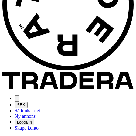
SEK
Så funkar det
Ny annons
Logga in
Skapa konto