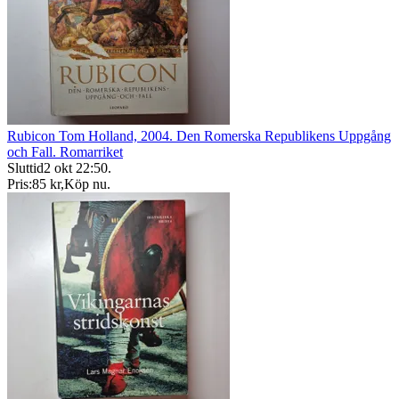
Rubicon Tom Holland, 2004. Den Romerska Republikens Uppgång
och Fall. Romarriket
Sluttid
2 okt 22:50
.
Pris:
85 kr
,
Köp nu
.