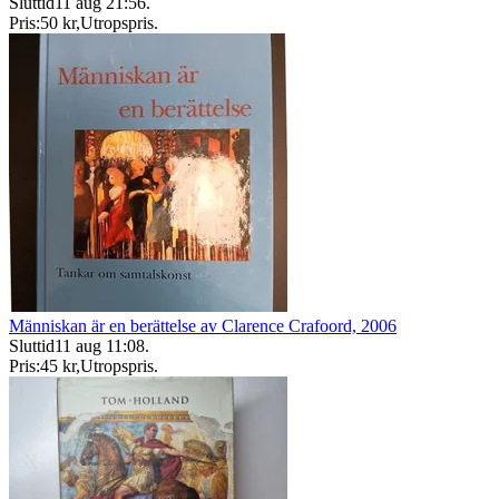
Sluttid
11 aug 21:56
.
Pris:
50 kr
,
Utropspris
.
Människan är en berättelse av Clarence Crafoord, 2006
Sluttid
11 aug 11:08
.
Pris:
45 kr
,
Utropspris
.