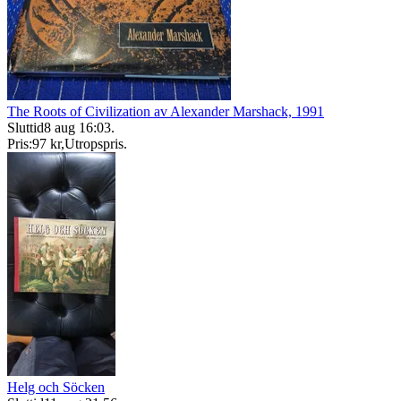
The Roots of Civilization av Alexander Marshack, 1991
Sluttid
8 aug 16:03
.
Pris:
97 kr
,
Utropspris
.
Helg och Söcken