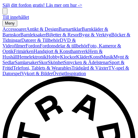
Sälj ditt fordon gratis! Läs mer om hur ->
Till innehållet
Meny
Accessoarer
Antikt & Design
Barnartiklar
Barnkläder &
Barnskor
Barnleksaker
Biljetter & Resor
Bygg & Verktyg
Böcker &
Tidningar
Datorer & Tillbehör
DVD &
Videofilmer
Fordon
Fordonsdelar & tillbehör
Foto, Kameror &
Optik
Frimärken
Handgjort & Konsthantverk
Hem &
Hushåll
Hemelektronik
Hobby
Klockor
Kläder
Konst
Musik
Mynt &
Sedlar
Samlarsaker
Skor
Skönhet
Smycken & Ädelstenar
Sport &
Fritid
Telefoni, Tablets & Wearables
Trädgård & Växter
TV-spel &
Datorspel
Vykort & Bilder
Övrigt
Inspiration