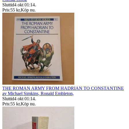
Sluttid
4 okt 01:14
.
Pris:
55 kr
,
Köp nu
.
THE ROMAN ARMY FROM HADRIAN TO CONSTANTINE
av Michael Simkins, Ronald Embleton,
Sluttid
4 okt 01:14
.
Pris:
55 kr
,
Köp nu
.