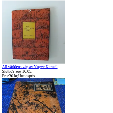
All världens väg av Yngve Kernell
Sluttid
9 aug 16:05
.
Pris:
30 kr
,
Utropspris
.