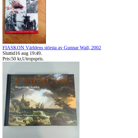
FIASKON Världens största av Gunnar Wall, 2002
Sluttid
16 aug 19:49
.
Pris:
50 kr
,
Utropspris
.