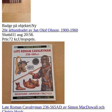
Badge på objektet:
Ny
20e århundradet av Jan Olof Olsson, 1900-1960
Sluttid
11 aug 20:58
.
Pris:
72 kr
,
Utropspris
.
Late Roman Cavalryman 236-565AD av Simon MacDowall och
Christa Hook