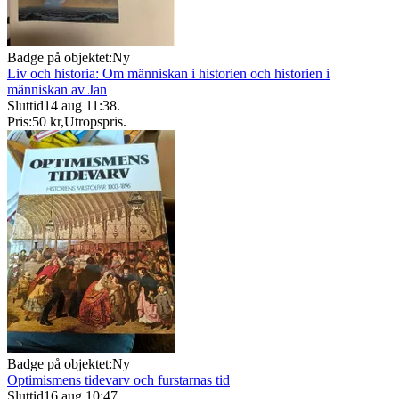
Badge på objektet:
Ny
Liv och historia: Om människan i historien och historien i
människan av Jan
Sluttid
14 aug 11:38
.
Pris:
50 kr
,
Utropspris
.
Badge på objektet:
Ny
Optimismens tidevarv och furstarnas tid
Sluttid
16 aug 10:47
.