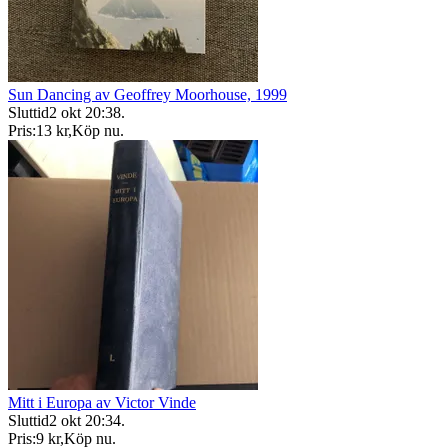
Sun Dancing av Geoffrey Moorhouse, 1999
Sluttid
2 okt 20:38
.
Pris:
13 kr
,
Köp nu
.
Mitt i Europa av Victor Vinde
Sluttid
2 okt 20:34
.
Pris:
9 kr
,
Köp nu
.