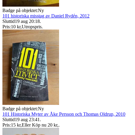
Badge på objektet:
Ny
101 historiska misstag av Daniel Rydén, 2012
Sluttid
19 aug 20:18
.
Pris:
10 kr
,
Utropspris
.
Badge på objektet:
Ny
101 Historiska Myter av Åke Persson och Thomas Oldrup, 2010
Sluttid
19 aug 23:41
.
Pris:
15 kr
,
Eller Köp nu
20 kr
,
.