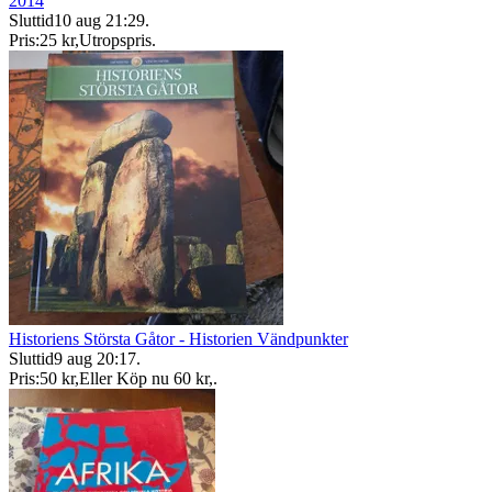
2014
Sluttid
10 aug 21:29
.
Pris:
25 kr
,
Utropspris
.
Historiens Största Gåtor - Historien Vändpunkter
Sluttid
9 aug 20:17
.
Pris:
50 kr
,
Eller Köp nu
60 kr
,
.