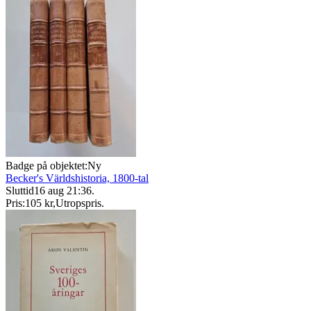
Badge på objektet:
Ny
Becker's Världshistoria, 1800-tal
Sluttid
16 aug 21:36
.
Pris:
105 kr
,
Utropspris
.