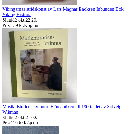
Vikingarnas stridskonst av Lars Magnar Enoksen Inbunden Bok
Viking Historia
Sluttid
2 okt 22:29
.
Pris:
139 kr
,
Köp nu
.
Musikhistoriens kvinnor: Från antiken till 1900-talet av Solveig
Wikman
Sluttid
2 okt 21:02
.
Pris:
119 kr
,
Köp nu
.