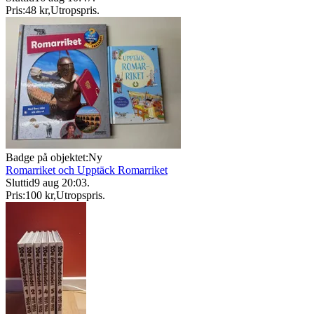
Pris:
48 kr
,
Utropspris
.
Badge på objektet:
Ny
Romarriket och Upptäck Romarriket
Sluttid
9 aug 20:03
.
Pris:
100 kr
,
Utropspris
.