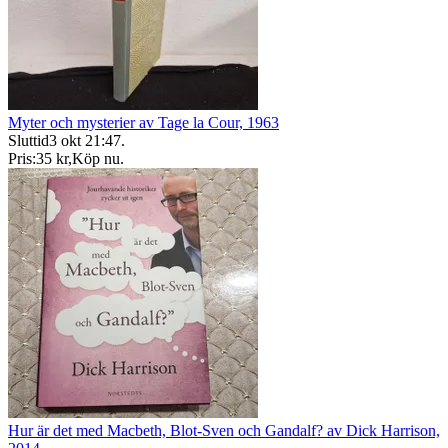
Myter och mysterier av Tage la Cour, 1963
Sluttid
3 okt 21:47
.
Pris:
35 kr
,
Köp nu
.
Hur är det med Macbeth, Blot-Sven och Gandalf? av Dick Harrison,