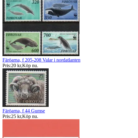
Färöarna, f 205-208 Valar i nordatlanten
Pris:
20 kr
,
Köp nu
.
Färöarna, f 44 Gumse
Pris:
25 kr
,
Köp nu
.