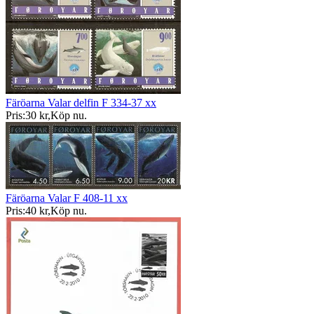
Färöarna Valar delfin F 334-37 xx
Pris:
30 kr
,
Köp nu
.
Färöarna Valar F 408-11 xx
Pris:
40 kr
,
Köp nu
.