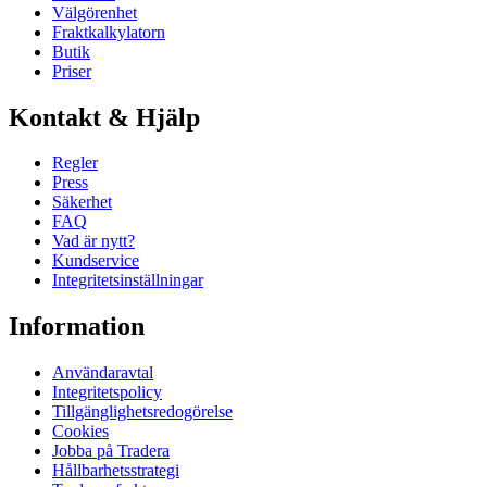
Välgörenhet
Fraktkalkylatorn
Butik
Priser
Kontakt & Hjälp
Regler
Press
Säkerhet
FAQ
Vad är nytt?
Kundservice
Integritetsinställningar
Information
Användaravtal
Integritetspolicy
Tillgänglighetsredogörelse
Cookies
Jobba på Tradera
Hållbarhetsstrategi