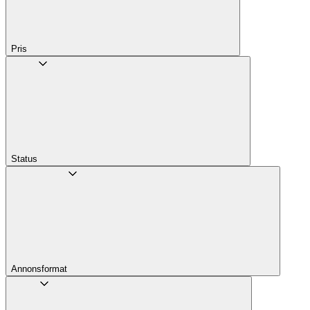
Pris
Status
Annons­format