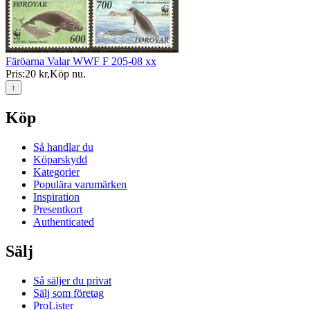
Färöarna Valar WWF F 205-08 xx
Pris:
20 kr
,
Köp nu
.
↑
Köp
Så handlar du
Köparskydd
Kategorier
Populära varumärken
Inspiration
Presentkort
Authenticated
Sälj
Så säljer du privat
Sälj som företag
ProLister