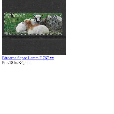
Färöarna Sepac Lamm F 767 xx
Pris:
18 kr
,
Köp nu
.