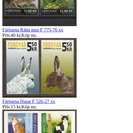
Färöarna Råtta mus F 775-76 xx
Pris:
40 kr
,
Köp nu
.
Färöarna Harar F 526-27 xx
Pris:
15 kr
,
Köp nu
.