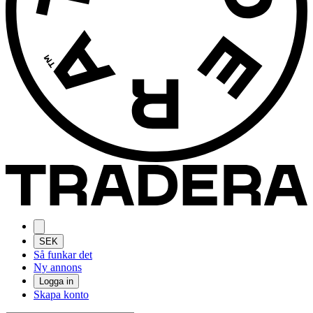
SEK
Så funkar det
Ny annons
Logga in
Skapa konto