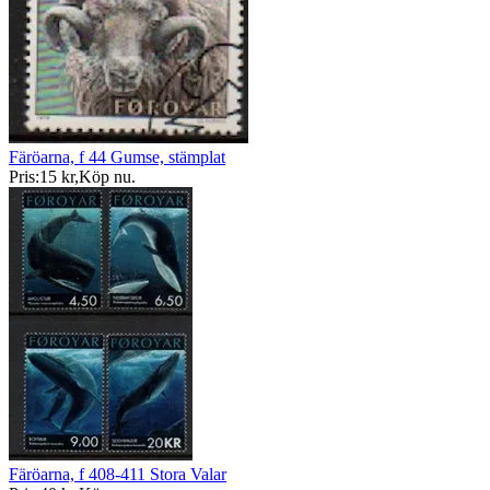
Färöarna, f 44 Gumse, stämplat
Pris:
15 kr
,
Köp nu
.
Färöarna, f 408-411 Stora Valar