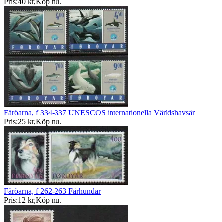
Pris:
40 kr
,
Köp nu
.
Färöarna, f 334-337 UNESCOS internationella Världshavsår
Pris:
25 kr
,
Köp nu
.
Färöarna, f 262-263 Fårhundar
Pris:
12 kr
,
Köp nu
.