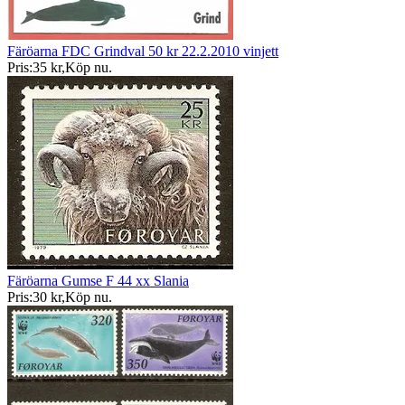
Färöarna FDC Grindval 50 kr 22.2.2010 vinjett
Pris:
35 kr
,
Köp nu
.
Färöarna Gumse F 44 xx Slania
Pris:
30 kr
,
Köp nu
.