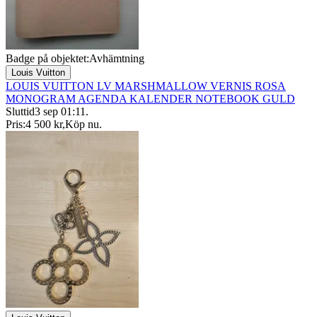
Badge på objektet:
Avhämtning
Louis Vuitton
LOUIS VUITTON LV MARSHMALLOW VERNIS ROSA
MONOGRAM AGENDA KALENDER NOTEBOOK GULD
Sluttid
3 sep 01:11
.
Pris:
4 500 kr
,
Köp nu
.