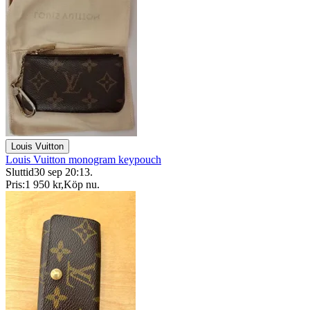
Louis Vuitton
Louis Vuitton monogram keypouch
Sluttid
30 sep 20:13
.
Pris:
1 950 kr
,
Köp nu
.