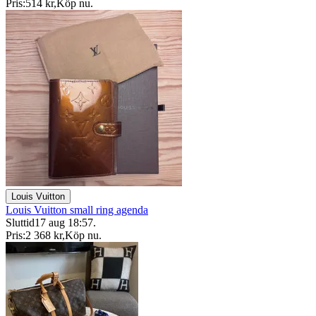
Pris:
514 kr
,
Köp nu
.
Louis Vuitton
Louis Vuitton small ring agenda
Sluttid
17 aug 18:57
.
Pris:
2 368 kr
,
Köp nu
.