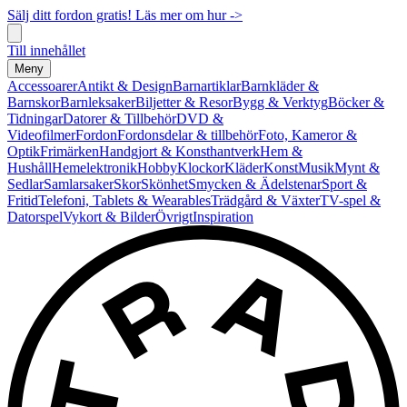
Sälj ditt fordon gratis! Läs mer om hur ->
Till innehållet
Meny
Accessoarer
Antikt & Design
Barnartiklar
Barnkläder &
Barnskor
Barnleksaker
Biljetter & Resor
Bygg & Verktyg
Böcker &
Tidningar
Datorer & Tillbehör
DVD &
Videofilmer
Fordon
Fordonsdelar & tillbehör
Foto, Kameror &
Optik
Frimärken
Handgjort & Konsthantverk
Hem &
Hushåll
Hemelektronik
Hobby
Klockor
Kläder
Konst
Musik
Mynt &
Sedlar
Samlarsaker
Skor
Skönhet
Smycken & Ädelstenar
Sport &
Fritid
Telefoni, Tablets & Wearables
Trädgård & Växter
TV-spel &
Datorspel
Vykort & Bilder
Övrigt
Inspiration