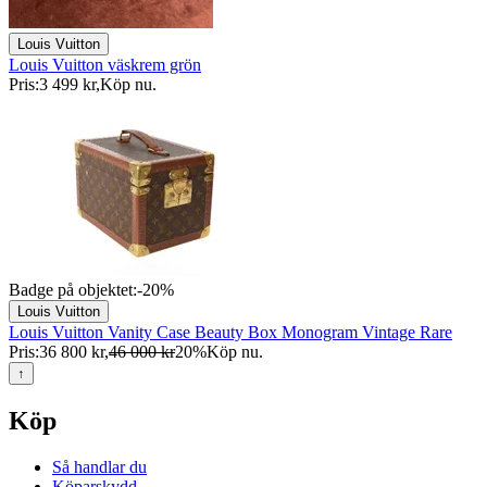
Louis Vuitton
Louis Vuitton väskrem grön
Pris:
3 499 kr
,
Köp nu
.
Badge på objektet:
-
20
%
Louis Vuitton
Louis Vuitton Vanity Case Beauty Box Monogram Vintage Rare
Pris:
36 800 kr
,
46 000 kr
20
%
Köp nu
.
↑
Köp
Så handlar du
Köparskydd