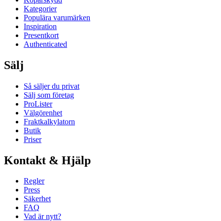
Kategorier
Populära varumärken
Inspiration
Presentkort
Authenticated
Sälj
Så säljer du privat
Sälj som företag
ProLister
Välgörenhet
Fraktkalkylatorn
Butik
Priser
Kontakt & Hjälp
Regler
Press
Säkerhet
FAQ
Vad är nytt?