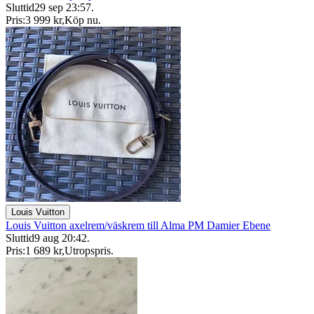
Sluttid
29 sep 23:57
.
Pris:
3 999 kr
,
Köp nu
.
Louis Vuitton
Louis Vuitton axelrem/väskrem till Alma PM Damier Ebene
Sluttid
9 aug 20:42
.
Pris:
1 689 kr
,
Utropspris
.