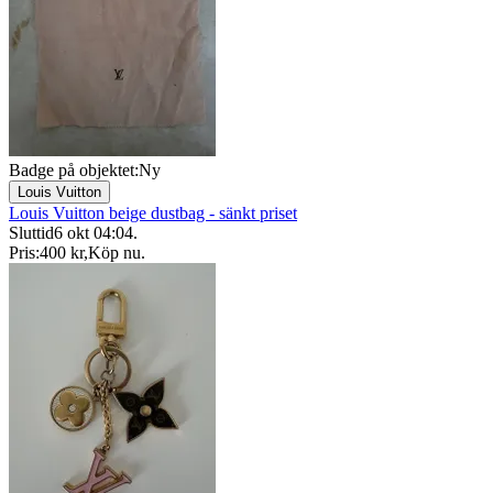
Badge på objektet:
Ny
Louis Vuitton
Louis Vuitton beige dustbag - sänkt priset
Sluttid
6 okt 04:04
.
Pris:
400 kr
,
Köp nu
.