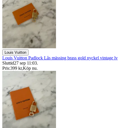
Louis Vuitton
Louis Vuitton Padlock Lås mässing brass gold nyckel vintage lv
Sluttid
27 sep 11:03
.
Pris:
399 kr
,
Köp nu
.