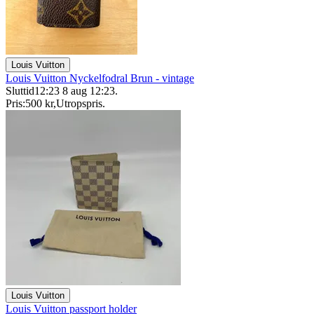
Louis Vuitton
Louis Vuitton Nyckelfodral Brun - vintage
Sluttid
12:23
8 aug 12:23
.
Pris:
500 kr
,
Utropspris
.
Louis Vuitton
Louis Vuitton passport holder