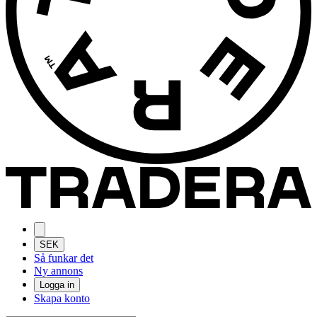
SEK
Så funkar det
Ny annons
Logga in
Skapa konto