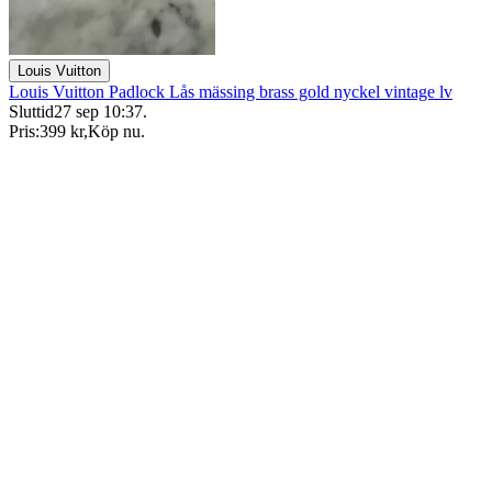
Louis Vuitton
Louis Vuitton Padlock Lås mässing brass gold nyckel vintage lv
Sluttid
27 sep 10:37
.
Pris:
399 kr
,
Köp nu
.