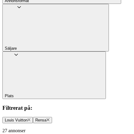
Annons­format
Säljare
Plats
Filtrerat på
:
Louis Vuitton
Rensa
27 annonser