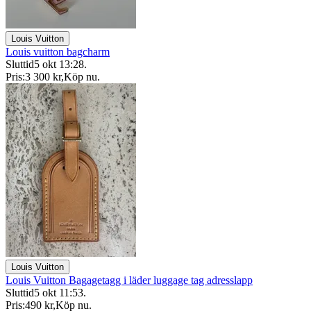
Louis Vuitton
Louis vuitton bagcharm
Sluttid
5 okt 13:28
.
Pris:
3 300 kr
,
Köp nu
.
Louis Vuitton
Louis Vuitton Bagagetagg i läder luggage tag adresslapp
Sluttid
5 okt 11:53
.
Pris:
490 kr
,
Köp nu
.