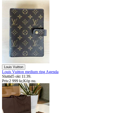
Louis Vuitton
Louis Vuitton medium ring Agenda
Sluttid
5 okt 11:39
.
Pris:
2 999 kr
,
Köp nu
.