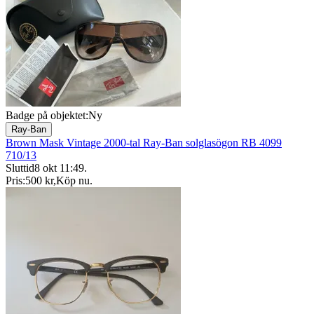
Badge på objektet:
Ny
Ray-Ban
Brown Mask Vintage 2000-tal Ray-Ban solglasögon RB 4099
710/13
Sluttid
8 okt 11:49
.
Pris:
500 kr
,
Köp nu
.