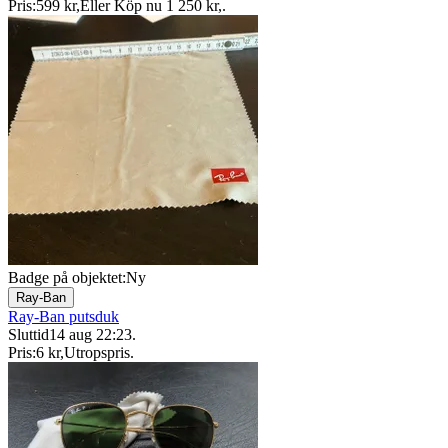
Pris:
599 kr
,
Eller Köp nu
1 250 kr
,
.
Badge på objektet:
Ny
Ray-Ban
Ray-Ban putsduk
Sluttid
14 aug 22:23
.
Pris:
6 kr
,
Utropspris
.