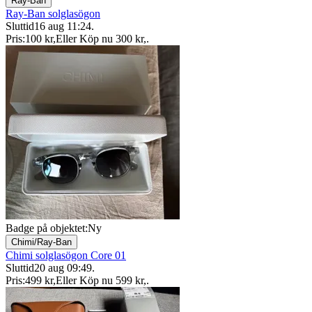
Ray-Ban
Ray-Ban solglasögon
Sluttid
16 aug 11:24
.
Pris:
100 kr
,
Eller Köp nu
300 kr
,
.
Badge på objektet:
Ny
Chimi/Ray-Ban
Chimi solglasögon Core 01
Sluttid
20 aug 09:49
.
Pris:
499 kr
,
Eller Köp nu
599 kr
,
.