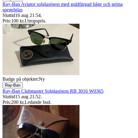
Ray-Ban Aviator solglasögon med guldfärgad båge och gröna
spegelglas
Sluttid
16 aug 21:54
.
Pris:
100 kr
,
Utropspris
.
Badge på objektet:
Ny
Ray-Ban
Ray-Ban Clubmaster Solglasögon RB 3016 W0365
Sluttid
15 aug 21:52
.
Pris:
200 kr
,
Ledande bud
.