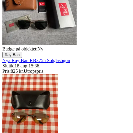
Badge på objektet:
Ny
Ray-Ban
Nya Ray-Ban RB3755 Solglasögon
Sluttid
18 aug 15:36
.
Pris:
825 kr
,
Utropspris
.