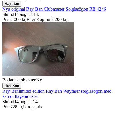
Ray-Ban
Nya original Ray-Ban Clubmaster Solglasögon RB 4246
Sluttid
14 aug 17:14
.
Pris:
2 000 kr
,
Eller Köp nu
2 200 kr
,
.
Badge på objektet:
Ny
Ray-Ban
Ray-Banlimited edition Ray Ban Wayfarer solglasögon med
kamouflagemönster
Sluttid
14 aug 11:54
.
Pris:
728 kr
,
Utropspris
.