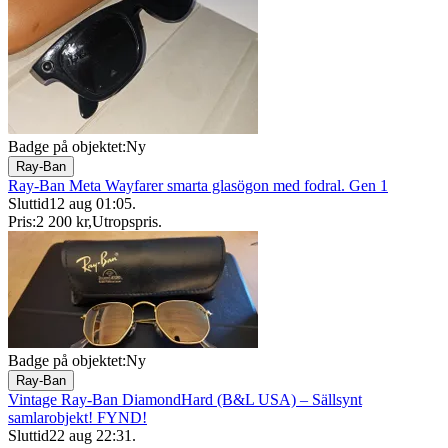
Badge på objektet:
Ny
Ray-Ban
Ray-Ban Meta Wayfarer smarta glasögon med fodral. Gen 1
Sluttid
12 aug 01:05
.
Pris:
2 200 kr
,
Utropspris
.
Badge på objektet:
Ny
Ray-Ban
Vintage Ray-Ban DiamondHard (B&L USA) – Sällsynt
samlarobjekt! FYND!
Sluttid
22 aug 22:31
.