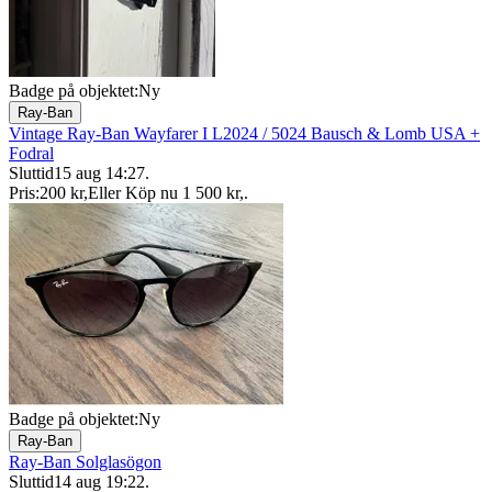
Badge på objektet:
Ny
Ray-Ban
Vintage Ray-Ban Wayfarer I L2024 / 5024 Bausch & Lomb USA +
Fodral
Sluttid
15 aug 14:27
.
Pris:
200 kr
,
Eller Köp nu
1 500 kr
,
.
Badge på objektet:
Ny
Ray-Ban
Ray-Ban Solglasögon
Sluttid
14 aug 19:22
.