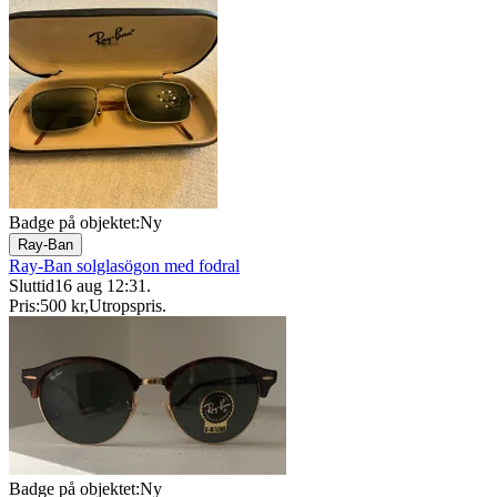
Badge på objektet:
Ny
Ray-Ban
Ray-Ban solglasögon med fodral
Sluttid
16 aug 12:31
.
Pris:
500 kr
,
Utropspris
.
Badge på objektet:
Ny