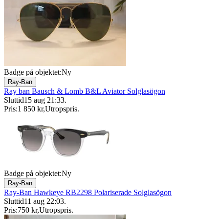
Badge på objektet:
Ny
Ray-Ban
Ray ban Bausch & Lomb B&L Aviator Solglasögon
Sluttid
15 aug 21:33
.
Pris:
1 850 kr
,
Utropspris
.
Badge på objektet:
Ny
Ray-Ban
Ray-Ban Hawkeye RB2298 Polariserade Solglasögon
Sluttid
11 aug 22:03
.
Pris:
750 kr
,
Utropspris
.