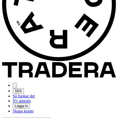
SEK
Så funkar det
Ny annons
Logga in
Skapa konto