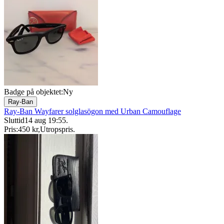
Badge på objektet:
Ny
Ray-Ban
Ray-Ban Wayfarer solglasögon med Urban Camouflage
Sluttid
14 aug 19:55
.
Pris:
450 kr
,
Utropspris
.