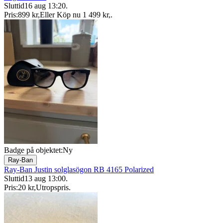
Sluttid
16 aug 13:20
.
Pris:
899 kr
,
Eller Köp nu
1 499 kr
,
.
Badge på objektet:
Ny
Ray-Ban
Ray-Ban Justin solglasögon RB 4165 Polarized
Sluttid
13 aug 13:00
.
Pris:
20 kr
,
Utropspris
.