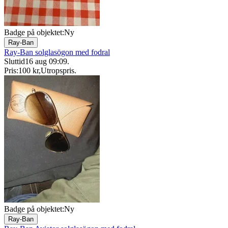
Badge på objektet:
Ny
Ray-Ban
Ray-Ban solglasögon med fodral
Sluttid
16 aug 09:09
.
Pris:
100 kr
,
Utropspris
.
Badge på objektet:
Ny
Ray-Ban