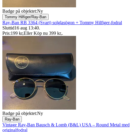
Badge på objektet:
Ny
Tommy Hilfiger/Ray-Ban
Ray-Ban RB 3364 (Svart) solglasögon + Tommy Hilfiger-fodral
Sluttid
16 aug 13:40
.
Pris:
199 kr
,
Eller Köp nu
399 kr
,
.
Badge på objektet:
Ny
Ray-Ban
Vintage Ray-Ban Bausch & Lomb (B&L) USA – Round Metal med
originalfodral