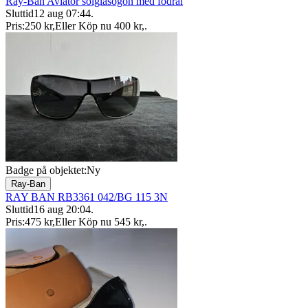
Ray-Ban Aviator solglasögon med fodral
Sluttid
12 aug 07:44
.
Pris:
250 kr
,
Eller Köp nu
400 kr
,
.
Badge på objektet:
Ny
Ray-Ban
RAY BAN RB3361 042/BG 115 3N
Sluttid
16 aug 20:04
.
Pris:
475 kr
,
Eller Köp nu
545 kr
,
.