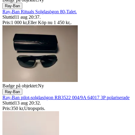
Ray-Ban
Ray-Ban Rituals Solglasögon 80-Talet.
Sluttid
11 aug 20:37
.
Pris:
1 000 kr
,
Eller Köp nu
1 450 kr
,
.
Badge på objektet:
Ny
Ray-Ban
Ray-Ban pilot-solglasögon RB3522 004/9A 64017 3P polariserade
Sluttid
13 aug 20:32
.
Pris:
350 kr
,
Utropspris
.