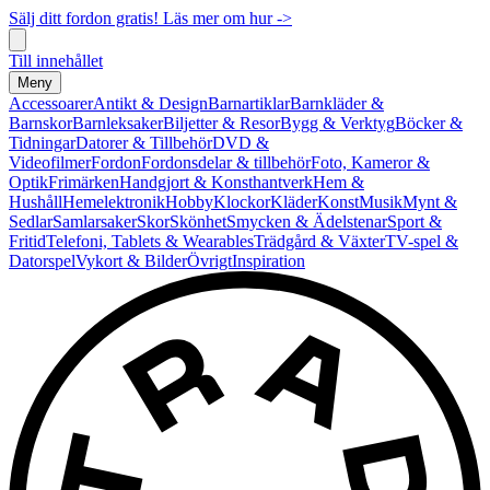
Sälj ditt fordon gratis! Läs mer om hur ->
Till innehållet
Meny
Accessoarer
Antikt & Design
Barnartiklar
Barnkläder &
Barnskor
Barnleksaker
Biljetter & Resor
Bygg & Verktyg
Böcker &
Tidningar
Datorer & Tillbehör
DVD &
Videofilmer
Fordon
Fordonsdelar & tillbehör
Foto, Kameror &
Optik
Frimärken
Handgjort & Konsthantverk
Hem &
Hushåll
Hemelektronik
Hobby
Klockor
Kläder
Konst
Musik
Mynt &
Sedlar
Samlarsaker
Skor
Skönhet
Smycken & Ädelstenar
Sport &
Fritid
Telefoni, Tablets & Wearables
Trädgård & Växter
TV-spel &
Datorspel
Vykort & Bilder
Övrigt
Inspiration