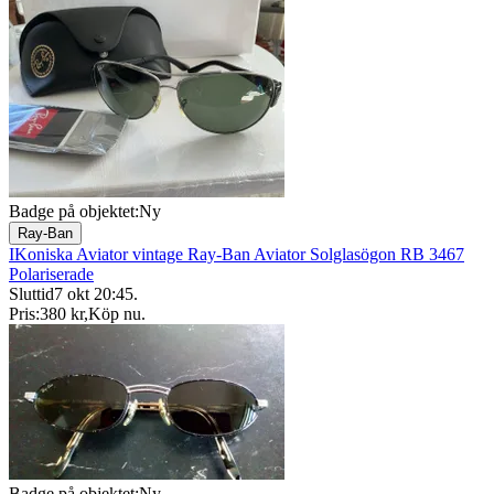
Badge på objektet:
Ny
Ray-Ban
IKoniska Aviator vintage Ray-Ban Aviator Solglasögon RB 3467
Polariserade
Sluttid
7 okt 20:45
.
Pris:
380 kr
,
Köp nu
.
Badge på objektet:
Ny