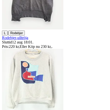
|
L
Rodebjer
Rodebjer-ulltröja
Sluttid
12 aug 18:01
.
Pris:
220 kr
,
Eller Köp nu
230 kr
,
.