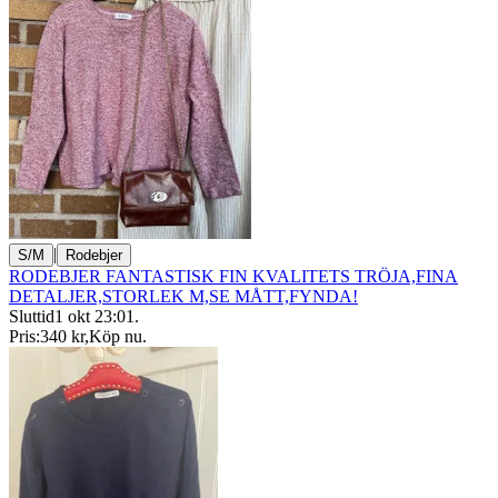
|
S/M
Rodebjer
RODEBJER FANTASTISK FIN KVALITETS TRÖJA,FINA
DETALJER,STORLEK M,SE MÅTT,FYNDA!
Sluttid
1 okt 23:01
.
Pris:
340 kr
,
Köp nu
.