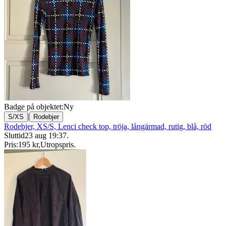
Badge på objektet:
Ny
|
S/XS
Rodebjer
Rodebjer, XS/S, Lenci check top, tröja, långärmad, rutig, blå, röd
Sluttid
23 aug 19:37
.
Pris:
195 kr
,
Utropspris
.