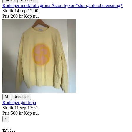
Rodebjer mörkt olivgröna Aston byxor *stor garderobsrensning*
Sluttid
14 sep 17:00
.
Pris:
200 kr
,
Köp nu
.
|
M
Rodebjer
Rodebjer gul tröja
Sluttid
11 sep 17:31
.
Pris:
500 kr
,
Köp nu
.
↑
Köp