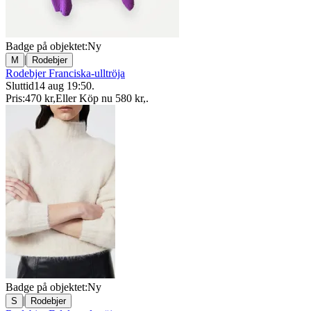
Badge på objektet:
Ny
|
M
Rodebjer
Rodebjer Franciska-ulltröja
Sluttid
14 aug 19:50
.
Pris:
470 kr
,
Eller Köp nu
580 kr
,
.
Badge på objektet:
Ny
|
S
Rodebjer