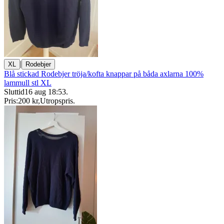
|
XL
Rodebjer
Blå stickad Rodebjer tröja/kofta knappar på båda axlarna 100%
lammull stl XL
Sluttid
16 aug 18:53
.
Pris:
200 kr
,
Utropspris
.