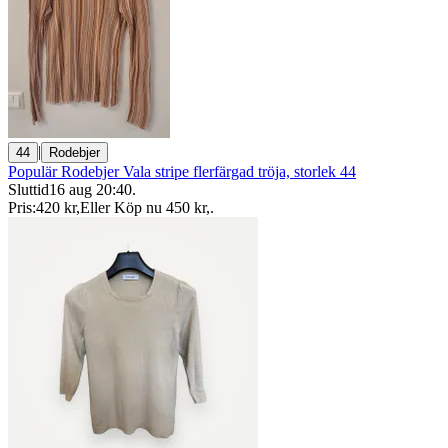
|
44
Rodebjer
Populär Rodebjer Vala stripe flerfärgad tröja, storlek 44
Sluttid
16 aug 20:40
.
Pris:
420 kr
,
Eller Köp nu
450 kr
,
.