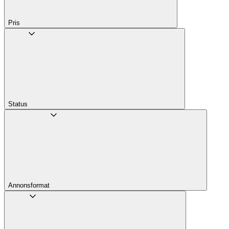
Pris
Status
Annons­format