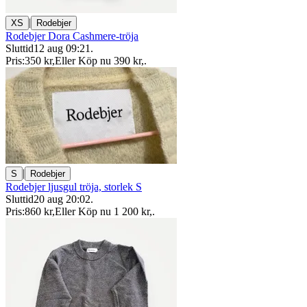
|
XS
Rodebjer
Rodebjer Dora Cashmere-tröja
Sluttid
12 aug 09:21
.
Pris:
350 kr
,
Eller Köp nu
390 kr
,
.
|
S
Rodebjer
Rodebjer ljusgul tröja, storlek S
Sluttid
20 aug 20:02
.
Pris:
860 kr
,
Eller Köp nu
1 200 kr
,
.