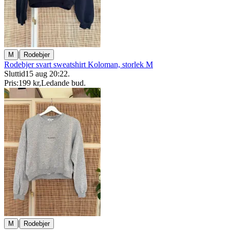
|
M
Rodebjer
Rodebjer svart sweatshirt Koloman, storlek M
Sluttid
15 aug 20:22
.
Pris:
199 kr
,
Ledande bud
.
|
M
Rodebjer