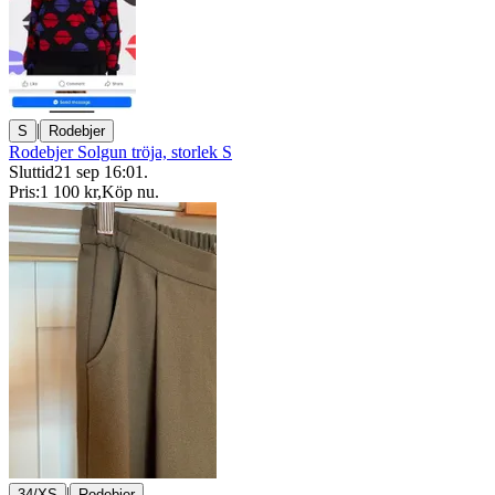
|
S
Rodebjer
Rodebjer Solgun tröja, storlek S
Sluttid
21 sep 16:01
.
Pris:
1 100 kr
,
Köp nu
.
|
34/XS
Rodebjer