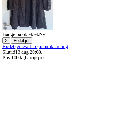
Badge på objektet:
Ny
|
S
Rodebjer
Rodebjer svart tröja/miniklänning
Sluttid
13 aug 20:08
.
Pris:
100 kr
,
Utropspris
.