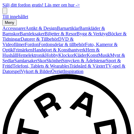
Sälj ditt fordon gratis! Läs mer om hur ->
Till innehållet
Meny
Accessoarer
Antikt & Design
Barnartiklar
Barnkläder &
Barnskor
Barnleksaker
Biljetter & Resor
Bygg & Verktyg
Böcker &
Tidningar
Datorer & Tillbehör
DVD &
Videofilmer
Fordon
Fordonsdelar & tillbehör
Foto, Kameror &
Optik
Frimärken
Handgjort & Konsthantverk
Hem &
Hushåll
Hemelektronik
Hobby
Klockor
Kläder
Konst
Musik
Mynt &
Sedlar
Samlarsaker
Skor
Skönhet
Smycken & Ädelstenar
Sport &
Fritid
Telefoni, Tablets & Wearables
Trädgård & Växter
TV-spel &
Datorspel
Vykort & Bilder
Övrigt
Inspiration