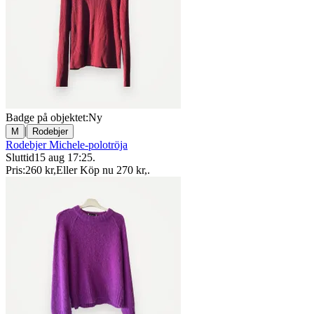
Badge på objektet:
Ny
|
M
Rodebjer
Rodebjer Michele-polotröja
Sluttid
15 aug 17:25
.
Pris:
260 kr
,
Eller Köp nu
270 kr
,
.