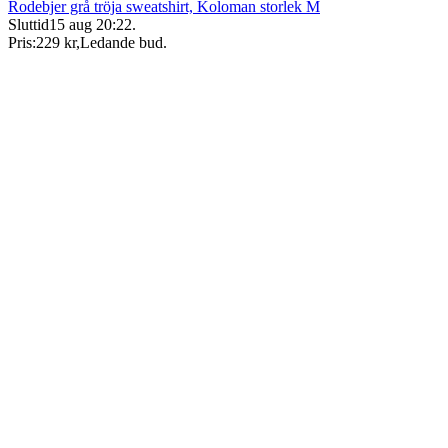
Rodebjer grå tröja sweatshirt, Koloman storlek M
Sluttid
15 aug 20:22
.
Pris:
229 kr
,
Ledande bud
.