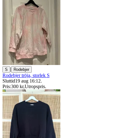
|
S
Rodebjer
Rodebjer tröja, storlek S
Sluttid
19 aug 16:12
.
Pris:
300 kr
,
Utropspris
.