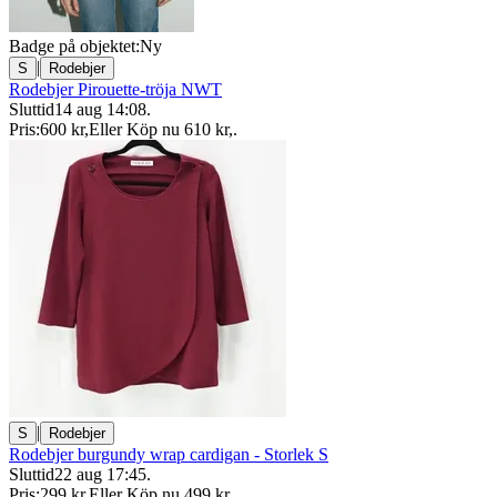
Badge på objektet:
Ny
|
S
Rodebjer
Rodebjer Pirouette-tröja NWT
Sluttid
14 aug 14:08
.
Pris:
600 kr
,
Eller Köp nu
610 kr
,
.
|
S
Rodebjer
Rodebjer burgundy wrap cardigan - Storlek S
Sluttid
22 aug 17:45
.
Pris:
299 kr
,
Eller Köp nu
499 kr
,
.