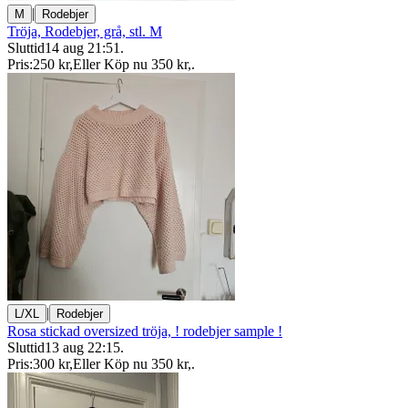
|
M
Rodebjer
Tröja, Rodebjer, grå, stl. M
Sluttid
14 aug 21:51
.
Pris:
250 kr
,
Eller Köp nu
350 kr
,
.
|
L/XL
Rodebjer
Rosa stickad oversized tröja, ! rodebjer sample !
Sluttid
13 aug 22:15
.
Pris:
300 kr
,
Eller Köp nu
350 kr
,
.