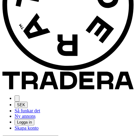
SEK
Så funkar det
Ny annons
Logga in
Skapa konto