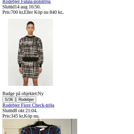
Rodebjer Falala-polotröja
Sluttid
14 aug 16:50
.
Pris:
700 kr
,
Eller Köp nu
840 kr
,
.
Badge på objektet:
Ny
|
S/36
Rodebjer
Rodebjer Fiore Check-tröja
Sluttid
8 okt 21:04
.
Pris:
345 kr
,
Köp nu
.