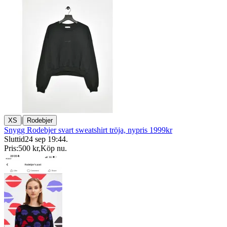
|
XS
Rodebjer
Snygg Rodebjer svart sweatshirt tröja, nypris 1999kr
Sluttid
24 sep 19:44
.
Pris:
500 kr
,
Köp nu
.