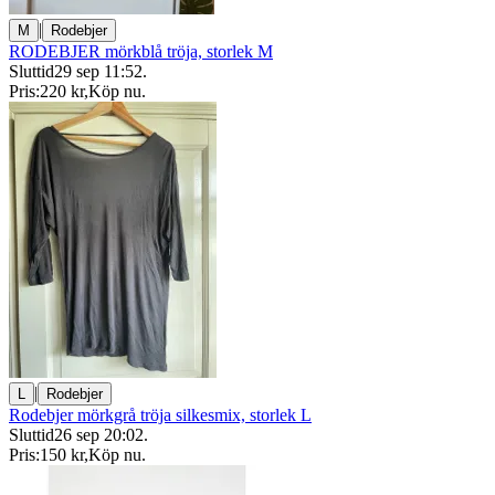
|
M
Rodebjer
RODEBJER mörkblå tröja, storlek M
Sluttid
29 sep 11:52
.
Pris:
220 kr
,
Köp nu
.
|
L
Rodebjer
Rodebjer mörkgrå tröja silkesmix, storlek L
Sluttid
26 sep 20:02
.
Pris:
150 kr
,
Köp nu
.