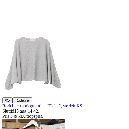
|
XS
Rodebjer
Rodebjer mörkgrå tröja, “Dalia”, storlek XS
Sluttid
15 aug 14:42
.
Pris:
349 kr
,
Utropspris
.