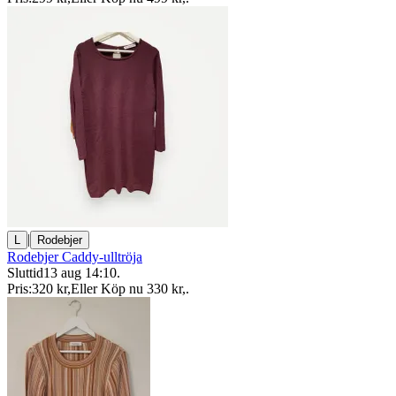
|
L
Rodebjer
Rodebjer Caddy-ulltröja
Sluttid
13 aug 14:10
.
Pris:
320 kr
,
Eller Köp nu
330 kr
,
.