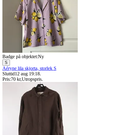
Badge på objektet:
Ny
S
Aéryne lila skjorta, storlek S
Sluttid
12 aug 19:18
.
Pris:
70 kr
,
Utropspris
.