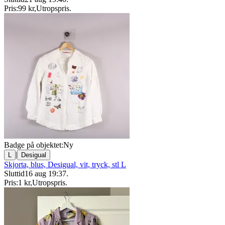
Pris:
99 kr
,
Utropspris
.
Badge på objektet:
Ny
|
L
Desigual
Skjorta, blus, Desigual, vit, tryck, stl L
Sluttid
16 aug 19:37
.
Pris:
1 kr
,
Utropspris
.