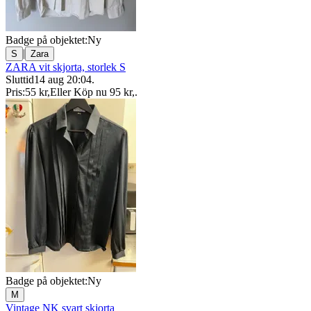
Badge på objektet:
Ny
|
S
Zara
ZARA vit skjorta, storlek S
Sluttid
14 aug 20:04
.
Pris:
55 kr
,
Eller Köp nu
95 kr
,
.
Badge på objektet:
Ny
M
Vintage NK svart skjorta