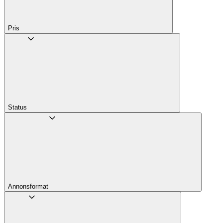
Pris
Status
Annons­format