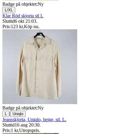
Badge på objektet:
Ny
L/XL
Klar Röd skjorta stl L
Sluttid
6 okt 21:03
.
Pris:
123 kr
,
Köp nu
.
Badge på objektet:
Ny
|
L
Uniqlo
Jeansskjorta, Uniqlo, beige, stl. L.
Sluttid
16 aug 20:30
.
Pris:
1 kr
,
Utropspris
.