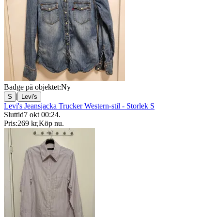
Badge på objektet:
Ny
|
S
Levi's
Levi's Jeansjacka Trucker Western-stil - Storlek S
Sluttid
7 okt 00:24
.
Pris:
269 kr
,
Köp nu
.