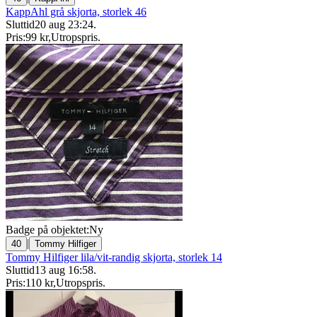
KappAhl grå skjorta, storlek 46
Sluttid
20 aug 23:24
.
Pris:
99 kr
,
Utropspris
.
Badge på objektet:
Ny
|
40
Tommy Hilfiger
Tommy Hilfiger lila/vit-randig skjorta, storlek 14
Sluttid
13 aug 16:58
.
Pris:
110 kr
,
Utropspris
.