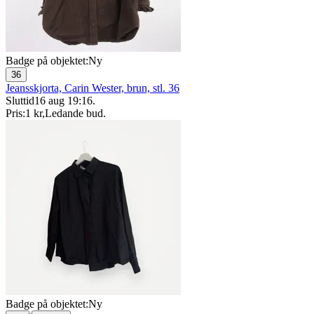
Badge på objektet:
Ny
36
Jeansskjorta, Carin Wester, brun, stl. 36
Sluttid
16 aug 19:16
.
Pris:
1 kr
,
Ledande bud
.
Badge på objektet:
Ny