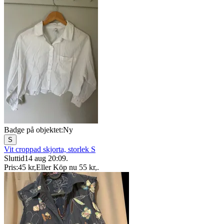
Badge på objektet:
Ny
S
Vit croppad skjorta, storlek S
Sluttid
14 aug 20:09
.
Pris:
45 kr
,
Eller Köp nu
55 kr
,
.