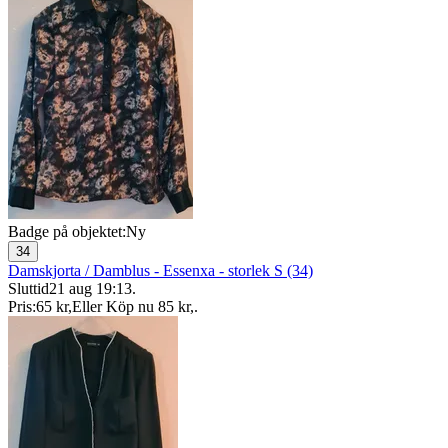
Badge på objektet:
Ny
34
Damskjorta / Damblus - Essenxa - storlek S (34)
Sluttid
21 aug 19:13
.
Pris:
65 kr
,
Eller Köp nu
85 kr
,
.