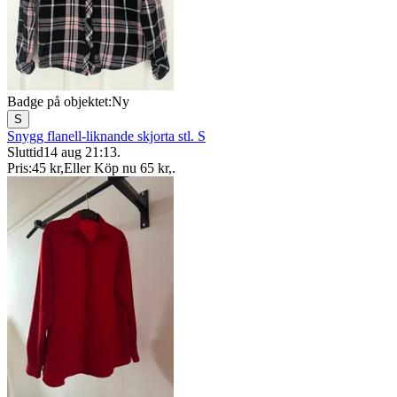
Badge på objektet:
Ny
S
Snygg flanell-liknande skjorta stl. S
Sluttid
14 aug 21:13
.
Pris:
45 kr
,
Eller Köp nu
65 kr
,
.