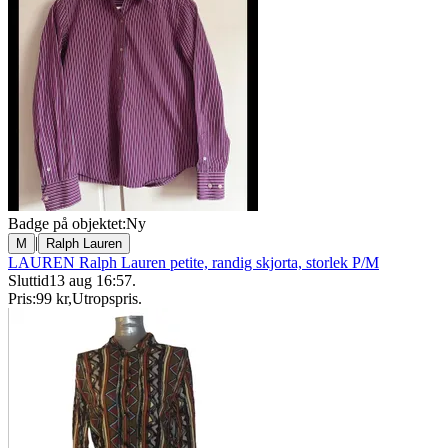
Badge på objektet:
Ny
|
M
Ralph Lauren
LAUREN Ralph Lauren petite, randig skjorta, storlek P/M
Sluttid
13 aug 16:57
.
Pris:
99 kr
,
Utropspris
.