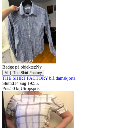
Badge på objektet:
Ny
|
M
The Shirt Factory
THE SHIRT FACTORY blå damskjorta
Sluttid
14 aug 19:55
.
Pris:
50 kr
,
Utropspris
.