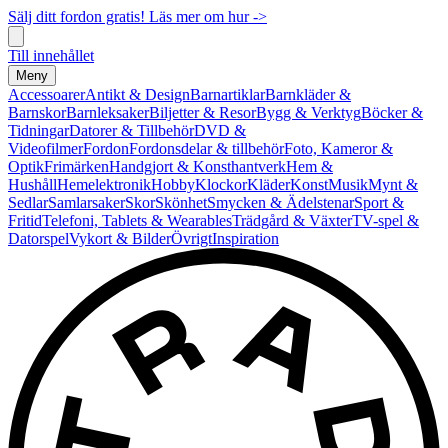
Sälj ditt fordon gratis! Läs mer om hur ->
Till innehållet
Meny
Accessoarer
Antikt & Design
Barnartiklar
Barnkläder &
Barnskor
Barnleksaker
Biljetter & Resor
Bygg & Verktyg
Böcker &
Tidningar
Datorer & Tillbehör
DVD &
Videofilmer
Fordon
Fordonsdelar & tillbehör
Foto, Kameror &
Optik
Frimärken
Handgjort & Konsthantverk
Hem &
Hushåll
Hemelektronik
Hobby
Klockor
Kläder
Konst
Musik
Mynt &
Sedlar
Samlarsaker
Skor
Skönhet
Smycken & Ädelstenar
Sport &
Fritid
Telefoni, Tablets & Wearables
Trädgård & Växter
TV-spel &
Datorspel
Vykort & Bilder
Övrigt
Inspiration