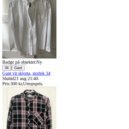
Badge på objektet:
Ny
|
34
Gant
Gant vit skjorta, storlek 34
Sluttid
21 aug 21:40
.
Pris:
300 kr
,
Utropspris
.