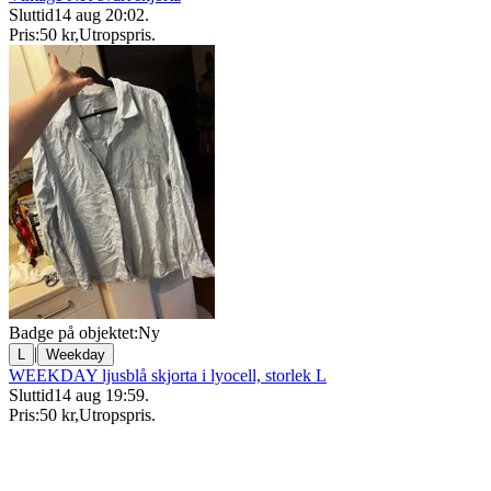
Sluttid
14 aug 20:02
.
Pris:
50 kr
,
Utropspris
.
Badge på objektet:
Ny
|
L
Weekday
WEEKDAY ljusblå skjorta i lyocell, storlek L
Sluttid
14 aug 19:59
.
Pris:
50 kr
,
Utropspris
.