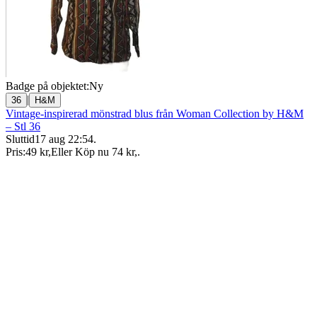
Badge på objektet:
Ny
|
36
H&M
Vintage-inspirerad mönstrad blus från Woman Collection by H&M
– Stl 36
Sluttid
17 aug 22:54
.
Pris:
49 kr
,
Eller Köp nu
74 kr
,
.