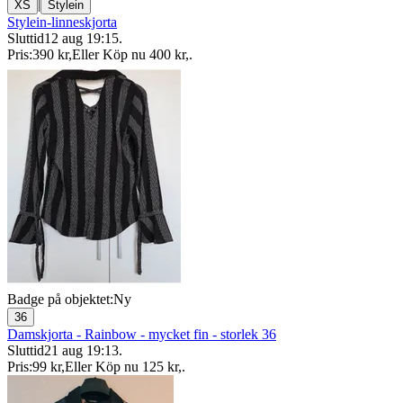
|
XS
Stylein
Stylein-linneskjorta
Sluttid
12 aug 19:15
.
Pris:
390 kr
,
Eller Köp nu
400 kr
,
.
Badge på objektet:
Ny
36
Damskjorta - Rainbow - mycket fin - storlek 36
Sluttid
21 aug 19:13
.
Pris:
99 kr
,
Eller Köp nu
125 kr
,
.