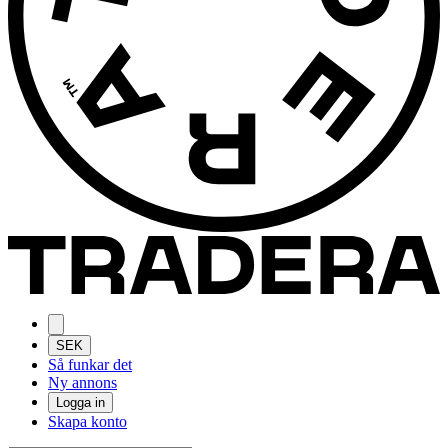
SEK
Så funkar det
Ny annons
Logga in
Skapa konto