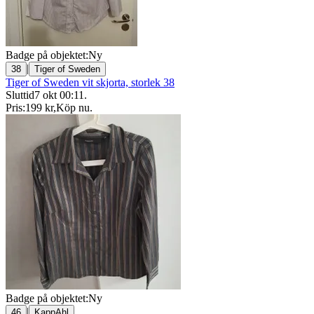
Badge på objektet:
Ny
|
38
Tiger of Sweden
Tiger of Sweden vit skjorta, storlek 38
Sluttid
7 okt 00:11
.
Pris:
199 kr
,
Köp nu
.
Badge på objektet:
Ny
|
46
KappAhl