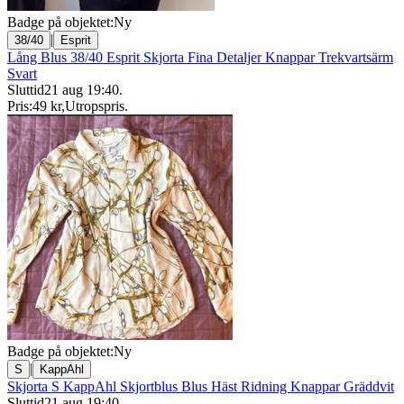
Badge på objektet:
Ny
|
38/40
Esprit
Lång Blus 38/40 Esprit Skjorta Fina Detaljer Knappar Trekvartsärm
Svart
Sluttid
21 aug 19:40
.
Pris:
49 kr
,
Utropspris
.
Badge på objektet:
Ny
|
S
KappAhl
Skjorta S KappAhl Skjortblus Blus Häst Ridning Knappar Gräddvit
Sluttid
21 aug 19:40
.