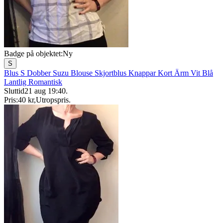
Badge på objektet:
Ny
S
Blus S Dobber Suzu Blouse Skjortblus Knappar Kort Ärm Vit Blå
Lantlig Romantisk
Sluttid
21 aug 19:40
.
Pris:
40 kr
,
Utropspris
.