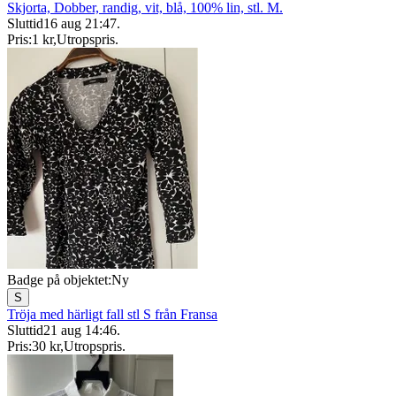
Skjorta, Dobber, randig, vit, blå, 100% lin, stl. M.
Sluttid
16 aug 21:47
.
Pris:
1 kr
,
Utropspris
.
Badge på objektet:
Ny
S
Tröja med härligt fall stl S från Fransa
Sluttid
21 aug 14:46
.
Pris:
30 kr
,
Utropspris
.