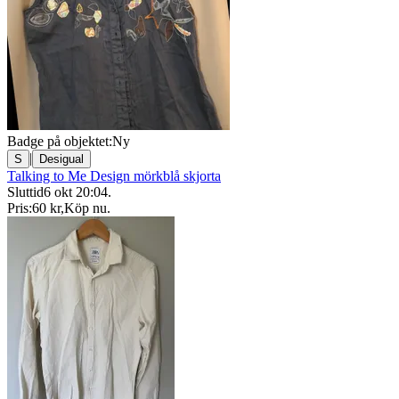
Badge på objektet:
Ny
|
S
Desigual
Talking to Me Design mörkblå skjorta
Sluttid
6 okt 20:04
.
Pris:
60 kr
,
Köp nu
.