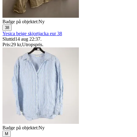
Badge på objektet:
Ny
38
Yesica beige skjortjacka eur 38
Sluttid
14 aug 22:37
.
Pris:
29 kr
,
Utropspris
.
Badge på objektet:
Ny
M