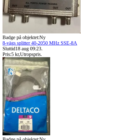
Badge på objektet:
Ny
8-vägs splitter 40-2050 MHz SSE-8A
Sluttid
18 aug 09:23
.
Pris:
5 kr
,
Utropspris
.
Badge på objektet:
Ny