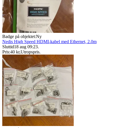
Badge på objektet:
Ny
Nedis High Speed HDMI-kabel med Ethernet, 2.0m
Sluttid
18 aug 09:23
.
Pris:
40 kr
,
Utropspris
.