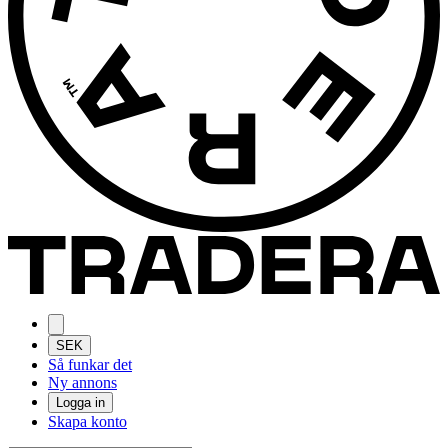
SEK
Så funkar det
Ny annons
Logga in
Skapa konto