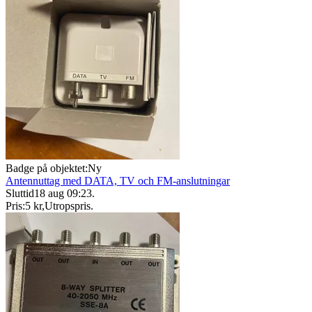
Badge på objektet:
Ny
Antennuttag med DATA, TV och FM-anslutningar
Sluttid
18 aug 09:23
.
Pris:
5 kr
,
Utropspris
.