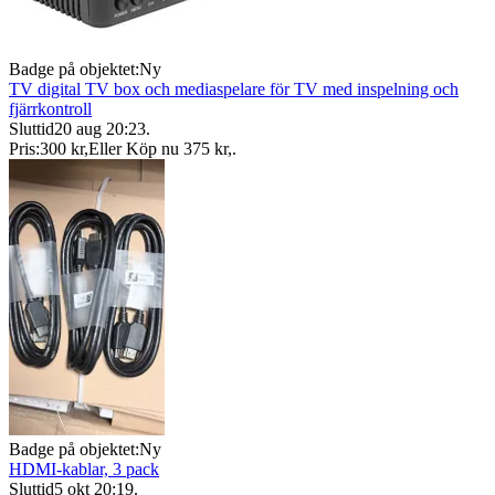
Badge på objektet:
Ny
TV digital TV box och mediaspelare för TV med inspelning och
fjärrkontroll
Sluttid
20 aug 20:23
.
Pris:
300 kr
,
Eller Köp nu
375 kr
,
.
Badge på objektet:
Ny
HDMI-kablar, 3 pack
Sluttid
5 okt 20:19
.