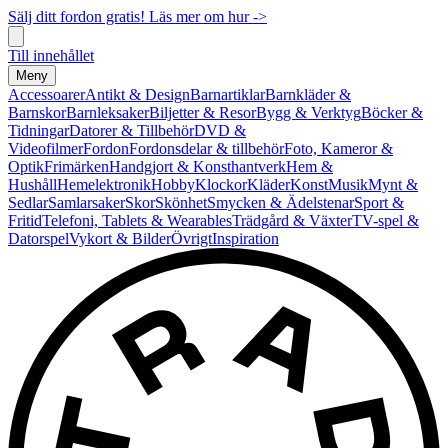
Sälj ditt fordon gratis! Läs mer om hur ->
Till innehållet
Meny
Accessoarer
Antikt & Design
Barnartiklar
Barnkläder &
Barnskor
Barnleksaker
Biljetter & Resor
Bygg & Verktyg
Böcker &
Tidningar
Datorer & Tillbehör
DVD &
Videofilmer
Fordon
Fordonsdelar & tillbehör
Foto, Kameror &
Optik
Frimärken
Handgjort & Konsthantverk
Hem &
Hushåll
Hemelektronik
Hobby
Klockor
Kläder
Konst
Musik
Mynt &
Sedlar
Samlarsaker
Skor
Skönhet
Smycken & Ädelstenar
Sport &
Fritid
Telefoni, Tablets & Wearables
Trädgård & Växter
TV-spel &
Datorspel
Vykort & Bilder
Övrigt
Inspiration