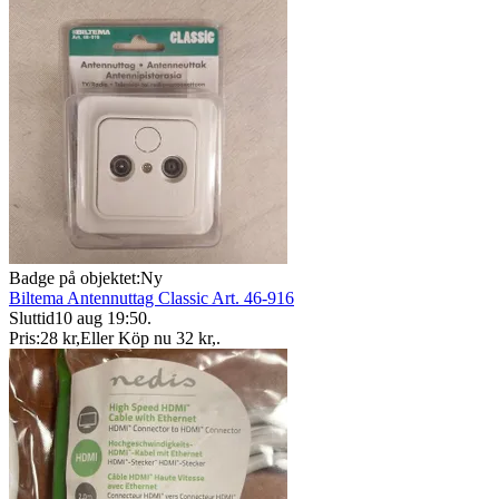
Badge på objektet:
Ny
Biltema Antennuttag Classic Art. 46-916
Sluttid
10 aug 19:50
.
Pris:
28 kr
,
Eller Köp nu
32 kr
,
.