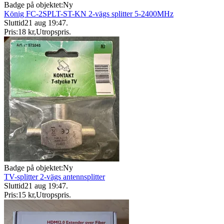
Badge på objektet:
Ny
König FC-2SPLT-ST-KN 2-vägs splitter 5-2400MHz
Sluttid
21 aug 19:47
.
Pris:
18 kr
,
Utropspris
.
Badge på objektet:
Ny
TV-splitter 2-vägs antennsplitter
Sluttid
21 aug 19:47
.
Pris:
15 kr
,
Utropspris
.