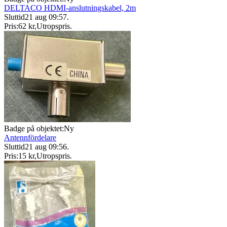
DELTACO HDMI-anslutningskabel, 2m
Sluttid
21 aug 09:57
.
Pris:
62 kr
,
Utropspris
.
Badge på objektet:
Ny
Antennfördelare
Sluttid
21 aug 09:56
.
Pris:
15 kr
,
Utropspris
.