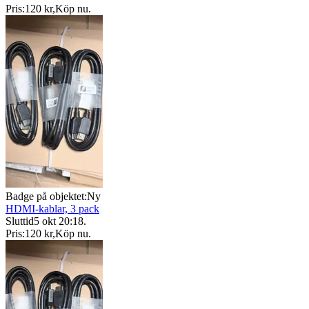
Pris:
120 kr
,
Köp nu
.
Badge på objektet:
Ny
HDMI-kablar, 3 pack
Sluttid
5 okt 20:18
.
Pris:
120 kr
,
Köp nu
.