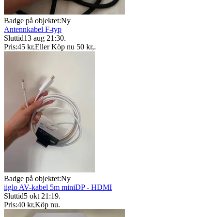
Badge på objektet:
Ny
Antennkabel F-typ
Sluttid
13 aug 21:30
.
Pris:
45 kr
,
Eller Köp nu
50 kr
,
.
Badge på objektet:
Ny
iiglo AV-kabel 5m miniDP - HDMI
Sluttid
5 okt 21:19
.
Pris:
40 kr
,
Köp nu
.