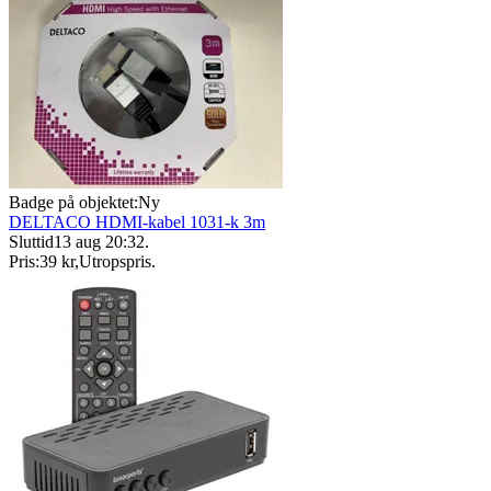
Badge på objektet:
Ny
DELTACO HDMI-kabel 1031-k 3m
Sluttid
13 aug 20:32
.
Pris:
39 kr
,
Utropspris
.