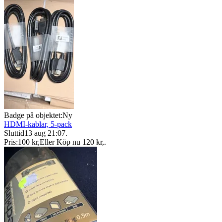
Badge på objektet:
Ny
HDMI-kablar, 5-pack
Sluttid
13 aug 21:07
.
Pris:
100 kr
,
Eller Köp nu
120 kr
,
.