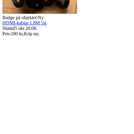
Badge på objektet:
Ny
HDMI-kablar 1.8M 5st
Sluttid
5 okt 20:08
.
Pris:
180 kr
,
Köp nu
.