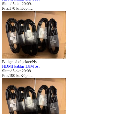
Sluttid
5 okt 20:09
.
Pris:
170 kr
,
Köp nu
.
Badge på objektet:
Ny
HDMI-kablar 1.8M 5st
Sluttid
5 okt 20:08
.
Pris:
190 kr
,
Köp nu
.