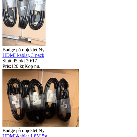
Badge på objektet:
Ny
HDMI-kablar, 3-pack
Sluttid
5 okt 20:17
.
Pris:
120 kr
,
Köp nu
.
Badge på objektet:
Ny
HDMI-kablar 1.8M 5st