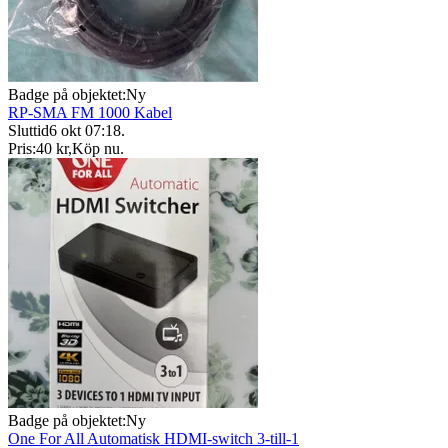
Badge på objektet:
Ny
RP-SMA FM 1000 Kabel
Sluttid
6 okt 07:18
.
Pris:
40 kr
,
Köp nu
.
Badge på objektet:
Ny
One For All Automatisk HDMI-switch 3-till-1