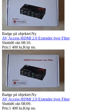
Badge på objektet:
Ny
AV Access HDMI 2.0 Extender över Fiber
Sluttid
6 okt 08:10
.
Pris:
1 400 kr
,
Köp nu
.
Badge på objektet:
Ny
AV Access HDMI 2.0 Extender över Fiber
Sluttid
6 okt 08:09
.
Pris:
1 400 kr
,
Köp nu
.