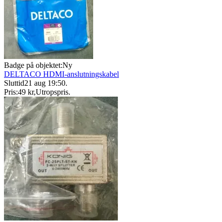
Badge på objektet:
Ny
DELTACO HDMI-anslutningskabel
Sluttid
21 aug 19:50
.
Pris:
49 kr
,
Utropspris
.