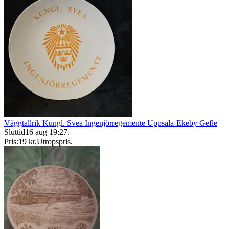
Väggtallrik Kungl. Svea Ingenjörregemente Uppsala-Ekeby Gefle
Sluttid
16 aug 19:27
.
Pris:
19 kr
,
Utropspris
.