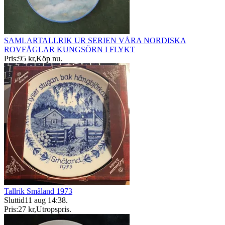
SAMLARTALLRIK UR SERIEN VÅRA NORDISKA
ROVFÅGLAR KUNGSÖRN I FLYKT
Pris:
95 kr
,
Köp nu
.
Tallrik Småland 1973
Sluttid
11 aug 14:38
.
Pris:
27 kr
,
Utropspris
.