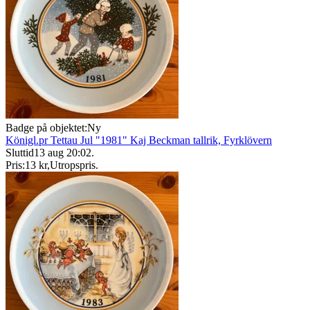
Badge på objektet:
Ny
Königl.pr Tettau Jul "1981" Kaj Beckman tallrik, Fyrklövern
Sluttid
13 aug 20:02
.
Pris:
13 kr
,
Utropspris
.