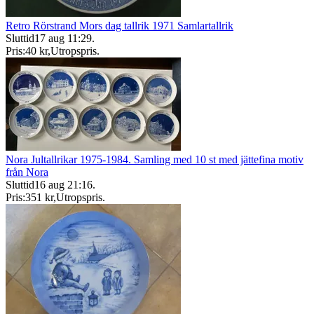
Retro Rörstrand Mors dag tallrik 1971 Samlartallrik
Sluttid
17 aug 11:29
.
Pris:
40 kr
,
Utropspris
.
Nora Jultallrikar 1975-1984. Samling med 10 st med jättefina motiv
från Nora
Sluttid
16 aug 21:16
.
Pris:
351 kr
,
Utropspris
.