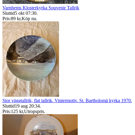
Varnhems Klosterkyrka Souvenir Tallrik
Sluttid
5 okt 07:30
.
Pris:
89 kr
,
Köp nu
.
Stor väggtallrik, flat tallrik. Vintermotiv. St. Bartholomä kyrka 1970.
Sluttid
19 aug 20:34
.
Pris:
125 kr
,
Utropspris
.