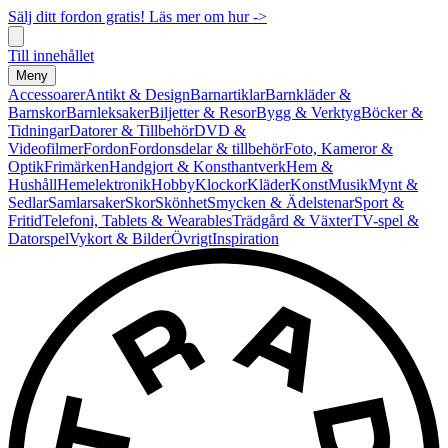
Sälj ditt fordon gratis! Läs mer om hur ->
Till innehållet
Meny
Accessoarer
Antikt & Design
Barnartiklar
Barnkläder &
Barnskor
Barnleksaker
Biljetter & Resor
Bygg & Verktyg
Böcker &
Tidningar
Datorer & Tillbehör
DVD &
Videofilmer
Fordon
Fordonsdelar & tillbehör
Foto, Kameror &
Optik
Frimärken
Handgjort & Konsthantverk
Hem &
Hushåll
Hemelektronik
Hobby
Klockor
Kläder
Konst
Musik
Mynt &
Sedlar
Samlarsaker
Skor
Skönhet
Smycken & Ädelstenar
Sport &
Fritid
Telefoni, Tablets & Wearables
Trädgård & Växter
TV-spel &
Datorspel
Vykort & Bilder
Övrigt
Inspiration