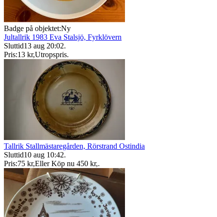
Badge på objektet:
Ny
Jultallrik 1983 Eva Stalsjö, Fyrklövern
Sluttid
13 aug 20:02
.
Pris:
13 kr
,
Utropspris
.
Tallrik Stallmästaregården, Rörstrand Ostindia
Sluttid
10 aug 10:42
.
Pris:
75 kr
,
Eller Köp nu
450 kr
,
.