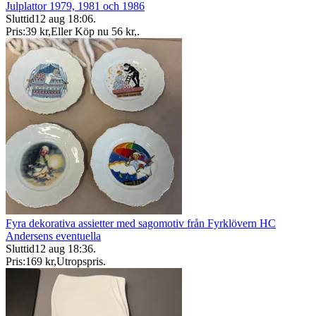
Julplattor 1979, 1981 och 1986
Sluttid
12 aug 18:06
.
Pris:
39 kr
,
Eller Köp nu
56 kr
,
.
Fyra dekorativa assietter med sagomotiv från Fyrklövern HC
Andersens eventuella
Sluttid
12 aug 18:36
.
Pris:
169 kr
,
Utropspris
.