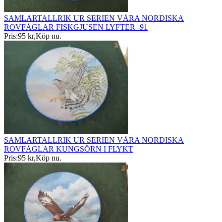
SAMLARTALLRIK UR SERIEN VÅRA NORDISKA
ROVFÅGLAR FISKGJUSEN LYFTER -91
Pris:
95 kr
,
Köp nu
.
SAMLARTALLRIK UR SERIEN VÅRA NORDISKA
ROVFÅGLAR KUNGSÖRN I FLYKT
Pris:
95 kr
,
Köp nu
.