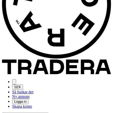
SEK
Så funkar det
Ny annons
Logga in
Skapa konto