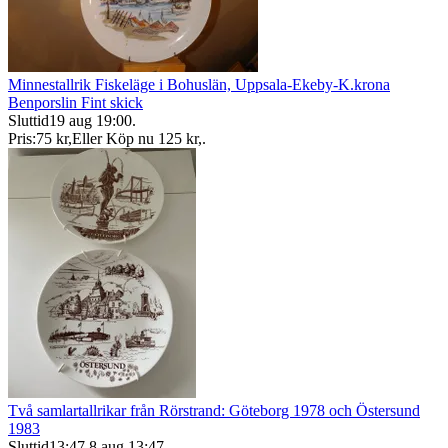
Minnestallrik Fiskeläge i Bohuslän, Uppsala-Ekeby-K.krona
Benporslin Fint skick
Sluttid
19 aug 19:00
.
Pris:
75 kr
,
Eller Köp nu
125 kr
,
.
Två samlartallrikar från Rörstrand: Göteborg 1978 och Östersund
1983
Sluttid
13:47
8 aug 13:47
.