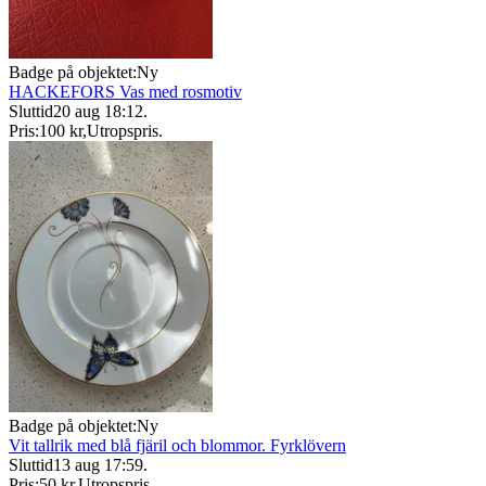
Badge på objektet:
Ny
HACKEFORS Vas med rosmotiv
Sluttid
20 aug 18:12
.
Pris:
100 kr
,
Utropspris
.
Badge på objektet:
Ny
Vit tallrik med blå fjäril och blommor. Fyrklövern
Sluttid
13 aug 17:59
.
Pris:
50 kr
,
Utropspris
.