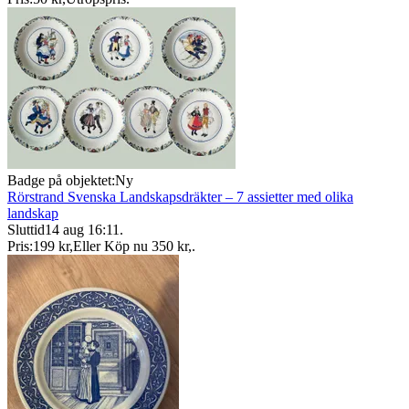
Badge på objektet:
Ny
Rörstrand Svenska Landskapsdräkter – 7 assietter med olika
landskap
Sluttid
14 aug 16:11
.
Pris:
199 kr
,
Eller Köp nu
350 kr
,
.