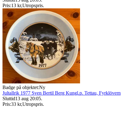
Pris:
13 kr
,
Utropspris
.
Badge på objektet:
Ny
Jultallrik 1977 Sven Bertil Berg Kungl.p. Tettau, Fyrklövern
Sluttid
13 aug 20:05
.
Pris:
33 kr
,
Utropspris
.