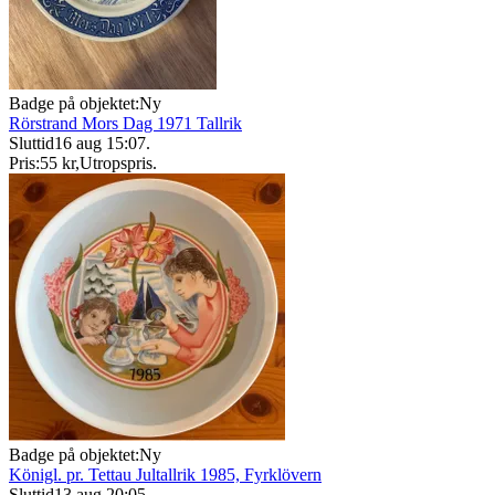
Badge på objektet:
Ny
Rörstrand Mors Dag 1971 Tallrik
Sluttid
16 aug 15:07
.
Pris:
55 kr
,
Utropspris
.
Badge på objektet:
Ny
Königl. pr. Tettau Jultallrik 1985, Fyrklövern
Sluttid
13 aug 20:05
.