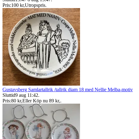
Pris:
100 kr
,
Utropspris
.
Gustavsberg Samlartallrik /tallrik diam 18 med Nellie Melba-motiv
Sluttid
9 aug 11:42
.
Pris:
80 kr
,
Eller Köp nu
89 kr
,
.