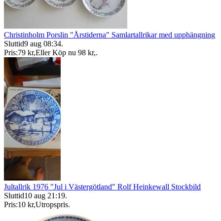
Christinholm Porslin "Årstiderna" Samlartallrikar med upphängning
Sluttid
9 aug 08:34
.
Pris:
79 kr
,
Eller Köp nu
98 kr
,
.
Jultallrik 1976 "Jul i Västergötland" Rolf Heinkewall Stockbild
Sluttid
10 aug 21:19
.
Pris:
10 kr
,
Utropspris
.