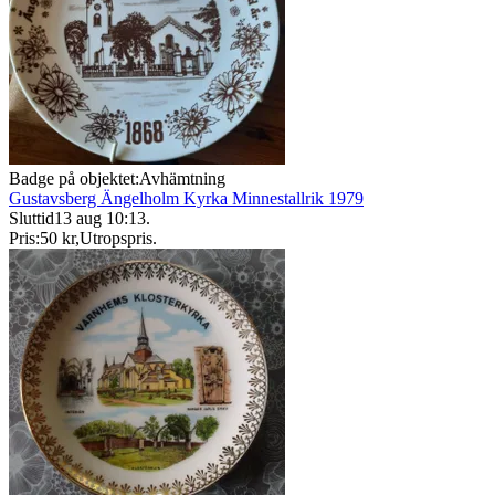
Badge på objektet:
Avhämtning
Gustavsberg Ängelholm Kyrka Minnestallrik 1979
Sluttid
13 aug 10:13
.
Pris:
50 kr
,
Utropspris
.