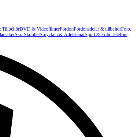
 Tillbehör
DVD & Videofilmer
Fordon
Fordonsdelar & tillbehör
Foto,
arsaker
Skor
Skönhet
Smycken & Ädelstenar
Sport & Fritid
Telefoni,