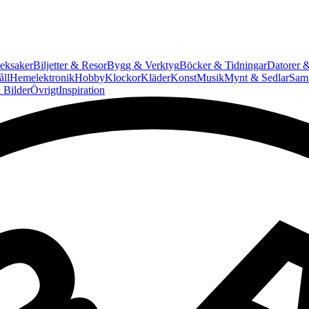
eksaker
Biljetter & Resor
Bygg & Verktyg
Böcker & Tidningar
Datorer &
ll
Hemelektronik
Hobby
Klockor
Kläder
Konst
Musik
Mynt & Sedlar
Saml
 Bilder
Övrigt
Inspiration