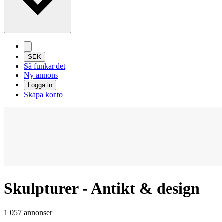
SEK
Så funkar det
Ny annons
Logga in
Skapa konto
Skulpturer - Antikt & design
1 057 annonser