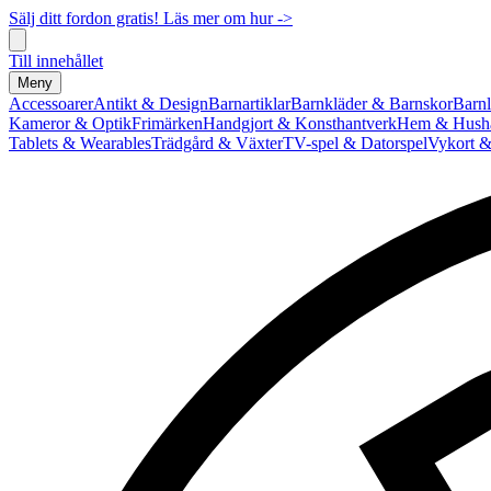
Sälj ditt fordon gratis! Läs mer om hur ->
Till innehållet
Meny
Accessoarer
Antikt & Design
Barnartiklar
Barnkläder & Barnskor
Barnl
Kameror & Optik
Frimärken
Handgjort & Konsthantverk
Hem & Hushå
Tablets & Wearables
Trädgård & Växter
TV-spel & Datorspel
Vykort &