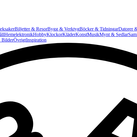
eksaker
Biljetter & Resor
Bygg & Verktyg
Böcker & Tidningar
Datorer &
ll
Hemelektronik
Hobby
Klockor
Kläder
Konst
Musik
Mynt & Sedlar
Saml
 Bilder
Övrigt
Inspiration