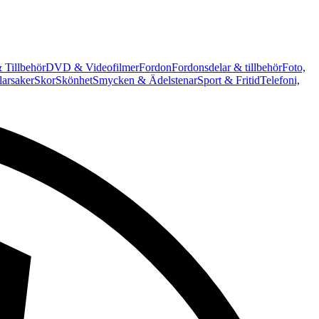
 Tillbehör
DVD & Videofilmer
Fordon
Fordonsdelar & tillbehör
Foto,
arsaker
Skor
Skönhet
Smycken & Ädelstenar
Sport & Fritid
Telefoni,