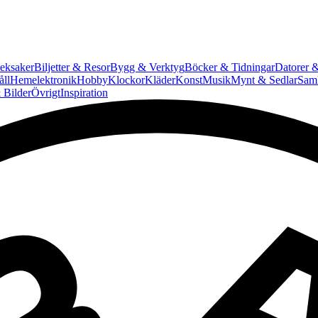
eksaker
Biljetter & Resor
Bygg & Verktyg
Böcker & Tidningar
Datorer &
ll
Hemelektronik
Hobby
Klockor
Kläder
Konst
Musik
Mynt & Sedlar
Saml
 Bilder
Övrigt
Inspiration