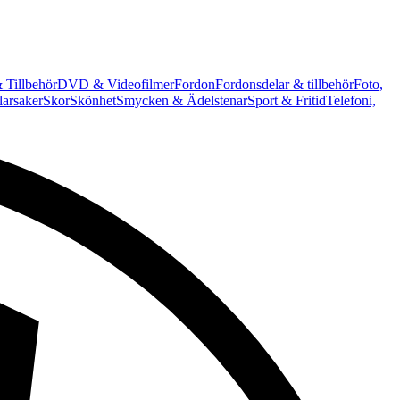
 Tillbehör
DVD & Videofilmer
Fordon
Fordonsdelar & tillbehör
Foto,
arsaker
Skor
Skönhet
Smycken & Ädelstenar
Sport & Fritid
Telefoni,