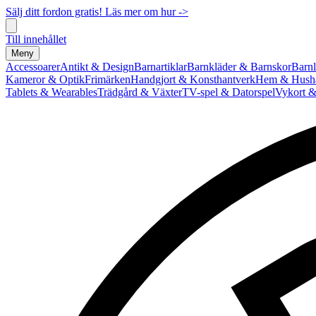
Sälj ditt fordon gratis! Läs mer om hur ->
Till innehållet
Meny
Accessoarer
Antikt & Design
Barnartiklar
Barnkläder & Barnskor
Barnl
Kameror & Optik
Frimärken
Handgjort & Konsthantverk
Hem & Hushå
Tablets & Wearables
Trädgård & Växter
TV-spel & Datorspel
Vykort &