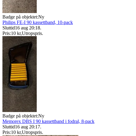
Badge på objektet:
Ny
Philips FE-I 90 kassettband, 10-pack
Sluttid
16 aug 20:18
.
Pris:
10 kr
,
Utropspris
.
Badge på objektet:
Ny
Memorex DBS I 90 kassettband i fodral, 8-pack
Sluttid
16 aug 20:17
.
Pris:
10 kr
,
Utropspris
.