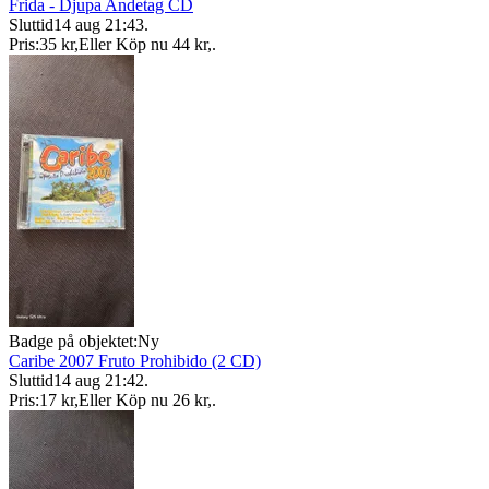
Frida - Djupa Andetag CD
Sluttid
14 aug 21:43
.
Pris:
35 kr
,
Eller Köp nu
44 kr
,
.
Badge på objektet:
Ny
Caribe 2007 Fruto Prohibido (2 CD)
Sluttid
14 aug 21:42
.
Pris:
17 kr
,
Eller Köp nu
26 kr
,
.