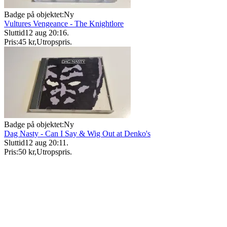
Badge på objektet:
Ny
Vultures Vengeance - The Knightlore
Sluttid
12 aug 20:16
.
Pris:
45 kr
,
Utropspris
.
Badge på objektet:
Ny
Dag Nasty - Can I Say & Wig Out at Denko's
Sluttid
12 aug 20:11
.
Pris:
50 kr
,
Utropspris
.