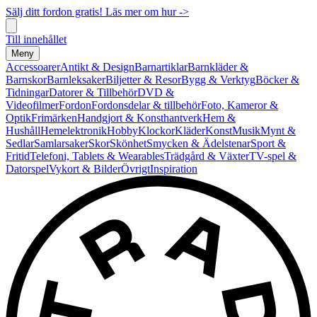
Sälj ditt fordon gratis! Läs mer om hur ->
Till innehållet
Meny
Accessoarer
Antikt & Design
Barnartiklar
Barnkläder &
Barnskor
Barnleksaker
Biljetter & Resor
Bygg & Verktyg
Böcker &
Tidningar
Datorer & Tillbehör
DVD &
Videofilmer
Fordon
Fordonsdelar & tillbehör
Foto, Kameror &
Optik
Frimärken
Handgjort & Konsthantverk
Hem &
Hushåll
Hemelektronik
Hobby
Klockor
Kläder
Konst
Musik
Mynt &
Sedlar
Samlarsaker
Skor
Skönhet
Smycken & Ädelstenar
Sport &
Fritid
Telefoni, Tablets & Wearables
Trädgård & Växter
TV-spel &
Datorspel
Vykort & Bilder
Övrigt
Inspiration