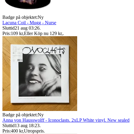
Badge på objektet:
Ny
Lacuna Coil - Mugg - Nurse
Sluttid
21 aug 03:26
.
Pris:
109 kr
,
Eller Köp nu
129 kr
,
.
Badge på objektet:
Ny
Anna von Hausswolff - Iconoclasts. 2xLP White vinyl. New sealed
Sluttid
13 aug 18:23
.
Pris:
400 kr
,
Utropspris
.