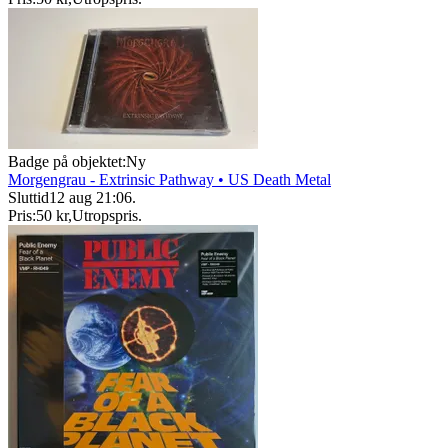
Badge på objektet:
Ny
Morgengrau - Extrinsic Pathway • US Death Metal
Sluttid
12 aug 21:06
.
Pris:
50 kr
,
Utropspris
.