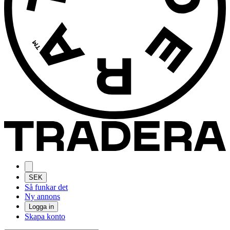
SEK
Så funkar det
Ny annons
Logga in
Skapa konto