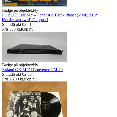
Badge på objektet:
Ny
PUBLIC ENEMY – Fear Of A Black Planet (VMP, 2 LP,
blue/brown swirl) Oöppnad
Sluttid
6 okt 02:51
.
Pris:
585 kr
,
Köp nu
.
Badge på objektet:
Ny
Roland GR-MIDI Converter GM-70
Sluttid
6 okt 02:50
.
Pris:
2 200 kr
,
Köp nu
.