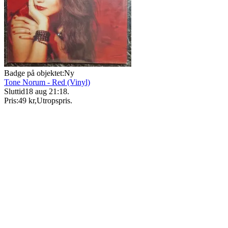
Badge på objektet:
Ny
Tone Norum - Red (Vinyl)
Sluttid
18 aug 21:18
.
Pris:
49 kr
,
Utropspris
.