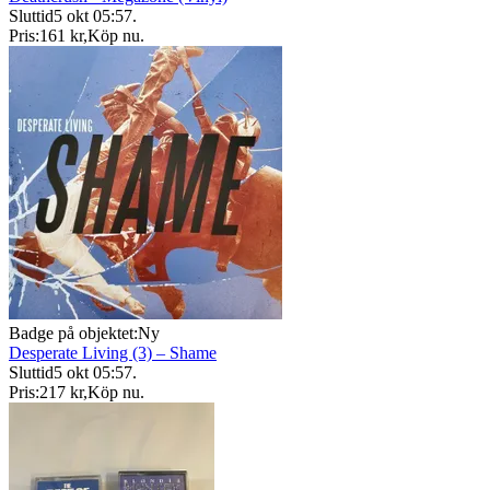
Sluttid
5 okt 05:57
.
Pris:
161 kr
,
Köp nu
.
Badge på objektet:
Ny
Desperate Living (3) – Shame
Sluttid
5 okt 05:57
.
Pris:
217 kr
,
Köp nu
.