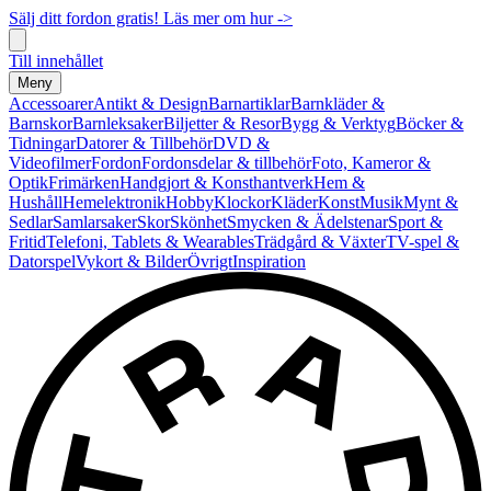
Sälj ditt fordon gratis! Läs mer om hur ->
Till innehållet
Meny
Accessoarer
Antikt & Design
Barnartiklar
Barnkläder &
Barnskor
Barnleksaker
Biljetter & Resor
Bygg & Verktyg
Böcker &
Tidningar
Datorer & Tillbehör
DVD &
Videofilmer
Fordon
Fordonsdelar & tillbehör
Foto, Kameror &
Optik
Frimärken
Handgjort & Konsthantverk
Hem &
Hushåll
Hemelektronik
Hobby
Klockor
Kläder
Konst
Musik
Mynt &
Sedlar
Samlarsaker
Skor
Skönhet
Smycken & Ädelstenar
Sport &
Fritid
Telefoni, Tablets & Wearables
Trädgård & Växter
TV-spel &
Datorspel
Vykort & Bilder
Övrigt
Inspiration