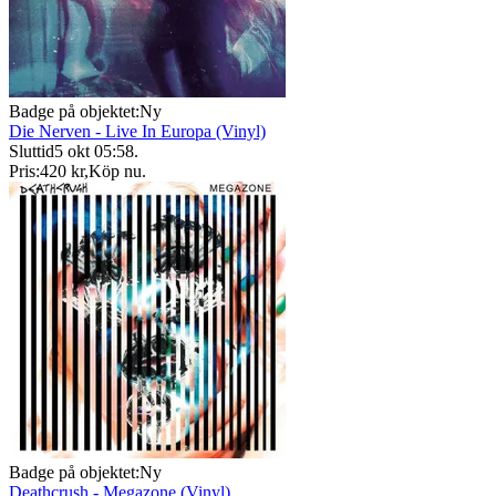
Badge på objektet:
Ny
Die Nerven - Live In Europa (Vinyl)
Sluttid
5 okt 05:58
.
Pris:
420 kr
,
Köp nu
.
Badge på objektet:
Ny
Deathcrush - Megazone (Vinyl)