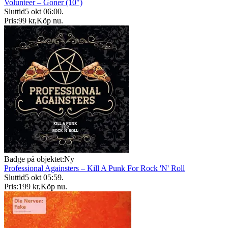
Volunteer – Goner (10")
Sluttid
5 okt 06:00
.
Pris:
99 kr
,
Köp nu
.
Badge på objektet:
Ny
Professional Againsters – Kill A Punk For Rock 'N' Roll
Sluttid
5 okt 05:59
.
Pris:
199 kr
,
Köp nu
.