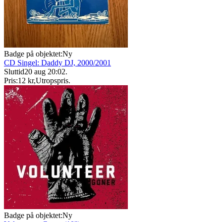
Badge på objektet:
Ny
CD Singel: Daddy DJ, 2000/2001
Sluttid
20 aug 20:02
.
Pris:
12 kr
,
Utropspris
.
Badge på objektet:
Ny