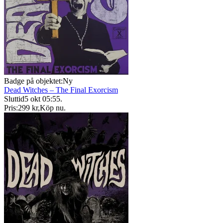
Badge på objektet:
Ny
Dead Witches – The Final Exorcism
Sluttid
5 okt 05:55
.
Pris:
299 kr
,
Köp nu
.