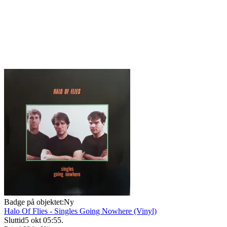
Badge på objektet:
Ny
Halo Of Flies - Singles Going Nowhere (Vinyl)
Sluttid
5 okt 05:55
.