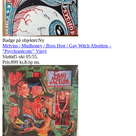
Badge på objektet:
Ny
Melvins / Mudhoney / Boss Hog / Gay Witch Abortion –
"Psychopticotic" Vinyl
Sluttid
5 okt 05:55
.
Pris:
899 kr
,
Köp nu
.