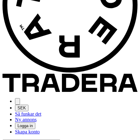
SEK
Så funkar det
Ny annons
Logga in
Skapa konto