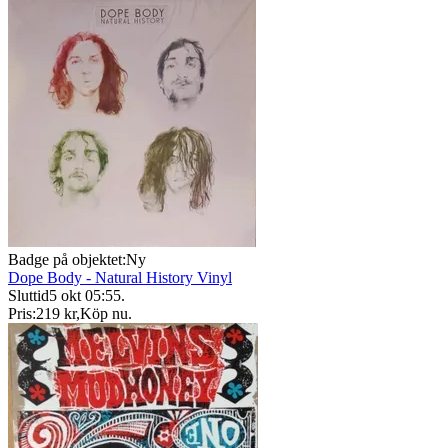
Badge på objektet:
Ny
Dope Body - Natural History Vinyl
Sluttid
5 okt 05:55
.
Pris:
219 kr
,
Köp nu
.