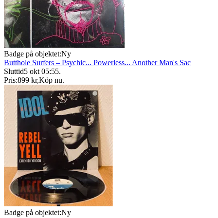
Badge på objektet:
Ny
Butthole Surfers – Psychic... Powerless... Another Man's Sac
Sluttid
5 okt 05:55
.
Pris:
899 kr
,
Köp nu
.
Badge på objektet:
Ny