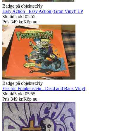
Badge på objektet:
Ny
Easy Action - Easy Action (Grön Vinyl) LP
Sluttid
5 okt 05:55
.
Pris:
349 kr
,
Köp nu
.
Badge på objektet:
Ny
Electric Frankenstein - Dead and Back Vinyl
Sluttid
5 okt 05:55
.
Pris:
349 kr
,
Köp nu
.