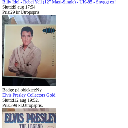
Billy Idol - Rebel Yell (12” Maxi-Single) - UK-85 - Snyggt ex!
Sluttid
9 aug 17:54
.
Pris:
29 kr
,
Utropspris
.
Badge på objektet:
Ny
Elvis Presley Collectors Gold
Sluttid
12 aug 19:52
.
Pris:
399 kr
,
Utropspris
.