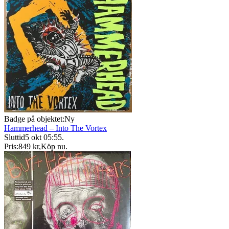
Badge på objektet:
Ny
Hammerhead – Into The Vortex
Sluttid
5 okt 05:55
.
Pris:
849 kr
,
Köp nu
.