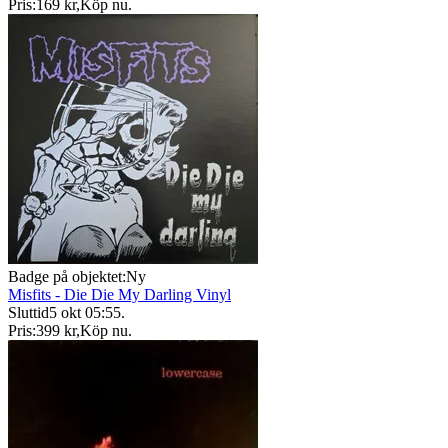
Pris:
169 kr
,
Köp nu
.
Badge på objektet:
Ny
Misfits - Die Die My Darling Vinyl
Sluttid
5 okt 05:55
.
Pris:
399 kr
,
Köp nu
.