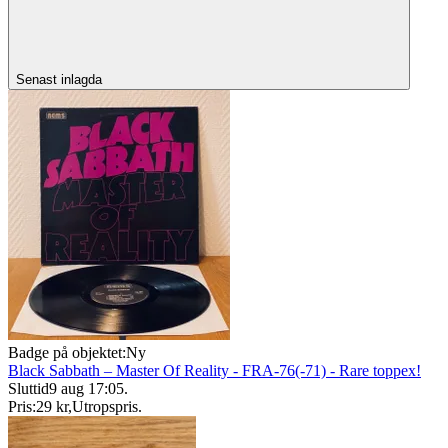
Senast inlagda
Badge på objektet:
Ny
Black Sabbath – Master Of Reality - FRA-76(-71) - Rare toppex!
Sluttid
9 aug 17:05
.
Pris:
29 kr
,
Utropspris
.