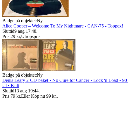
Badge på objektet:
Ny
Alice Cooper – Welcome To My Nightmare - CAN-75 - Toppex!
Sluttid
9 aug 17:48
.
Pris:
29 kr
,
Utropspris
.
Badge på objektet:
Ny
Denis Leary 2-CD-paket • No Cure for Cancer • Lock 'n Load • 90-
tal • Kult
Sluttid
13 aug 19:44
.
Pris:
79 kr
,
Eller Köp nu
99 kr
,
.