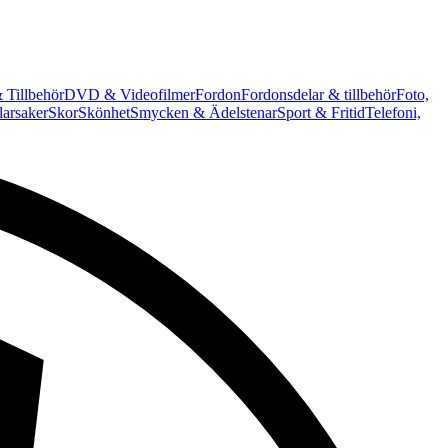
 Tillbehör
DVD & Videofilmer
Fordon
Fordonsdelar & tillbehör
Foto,
arsaker
Skor
Skönhet
Smycken & Ädelstenar
Sport & Fritid
Telefoni,