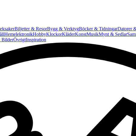
eksaker
Biljetter & Resor
Bygg & Verktyg
Böcker & Tidningar
Datorer &
ll
Hemelektronik
Hobby
Klockor
Kläder
Konst
Musik
Mynt & Sedlar
Saml
 Bilder
Övrigt
Inspiration