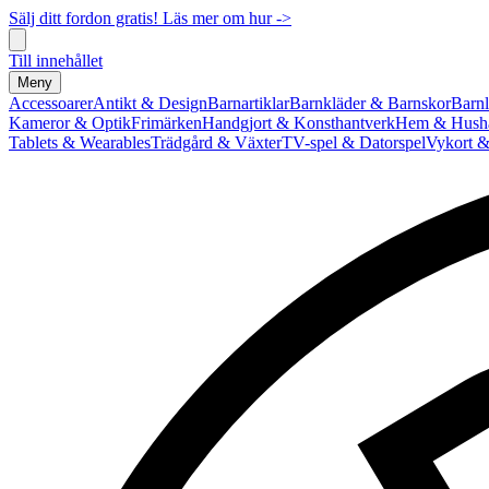
Sälj ditt fordon gratis! Läs mer om hur ->
Till innehållet
Meny
Accessoarer
Antikt & Design
Barnartiklar
Barnkläder & Barnskor
Barnl
Kameror & Optik
Frimärken
Handgjort & Konsthantverk
Hem & Hushå
Tablets & Wearables
Trädgård & Växter
TV-spel & Datorspel
Vykort &