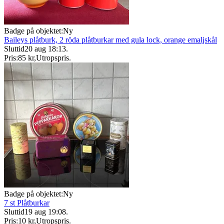
Badge på objektet:
Ny
Baileys plåtburk, 2 röda plåtburkar med gula lock, orange emaljskål
Sluttid
20 aug 18:13
.
Pris:
85 kr
,
Utropspris
.
Badge på objektet:
Ny
7 st Plåtburkar
Sluttid
19 aug 19:08
.
Pris:
10 kr
,
Utropspris
.