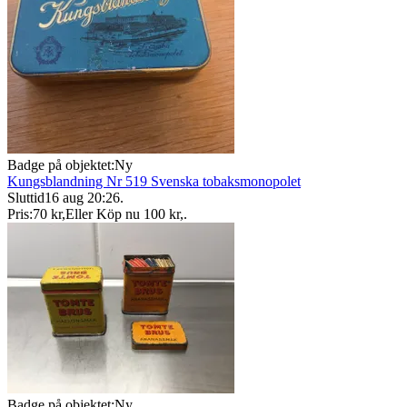
Badge på objektet:
Ny
Kungsblandning Nr 519 Svenska tobaksmonopolet
Sluttid
16 aug 20:26
.
Pris:
70 kr
,
Eller Köp nu
100 kr
,
.
Badge på objektet:
Ny