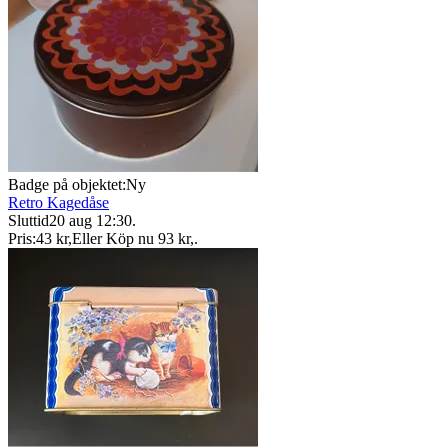
Badge på objektet:
Ny
Retro Kagedåse
Sluttid
20 aug 12:30
.
Pris:
43 kr
,
Eller Köp nu
93 kr
,
.