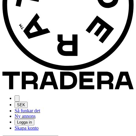
SEK
Så funkar det
Ny annons
Logga in
Skapa konto