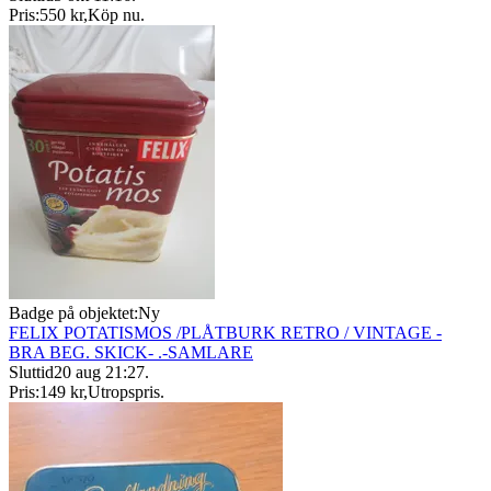
Pris:
550 kr
,
Köp nu
.
Badge på objektet:
Ny
FELIX POTATISMOS /PLÅTBURK RETRO / VINTAGE -
BRA BEG. SKICK- .-SAMLARE
Sluttid
20 aug 21:27
.
Pris:
149 kr
,
Utropspris
.