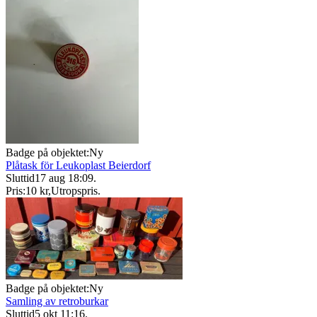
Badge på objektet:
Ny
Plåtask för Leukoplast Beierdorf
Sluttid
17 aug 18:09
.
Pris:
10 kr
,
Utropspris
.
Badge på objektet:
Ny
Samling av retroburkar
Sluttid
5 okt 11:16
.