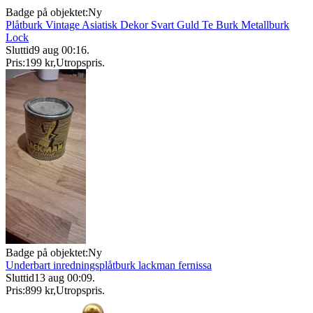
Badge på objektet:
Ny
Plåtburk Vintage Asiatisk Dekor Svart Guld Te Burk Metallburk
Lock
Sluttid
9 aug 00:16
.
Pris:
199 kr
,
Utropspris
.
Badge på objektet:
Ny
Underbart inredningsplåtburk lackman fernissa
Sluttid
13 aug 00:09
.
Pris:
899 kr
,
Utropspris
.