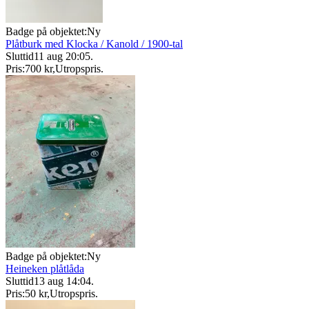
Badge på objektet:
Ny
Plåtburk med Klocka / Kanold / 1900-tal
Sluttid
11 aug 20:05
.
Pris:
700 kr
,
Utropspris
.
Badge på objektet:
Ny
Heineken plåtlåda
Sluttid
13 aug 14:04
.
Pris:
50 kr
,
Utropspris
.