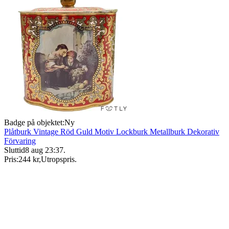
Badge på objektet:
Ny
Plåtburk Vintage Röd Guld Motiv Lockburk Metallburk Dekorativ
Förvaring
Sluttid
8 aug 23:37
.
Pris:
244 kr
,
Utropspris
.