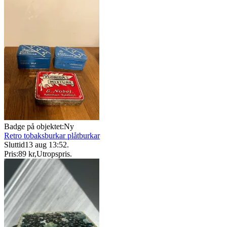
Badge på objektet:
Ny
Retro tobaksburkar plåtburkar
Sluttid
13 aug 13:52
.
Pris:
89 kr
,
Utropspris
.