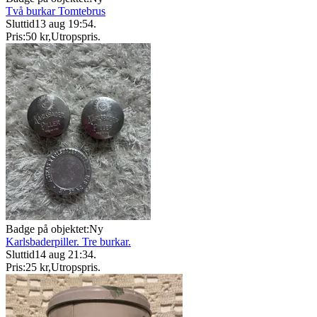
Två burkar Tomtebrus
Sluttid
13 aug 19:54
.
Pris:
50 kr
,
Utropspris
.
Badge på objektet:
Ny
Karlsbaderpiller. Tre burkar.
Sluttid
14 aug 21:34
.
Pris:
25 kr
,
Utropspris
.