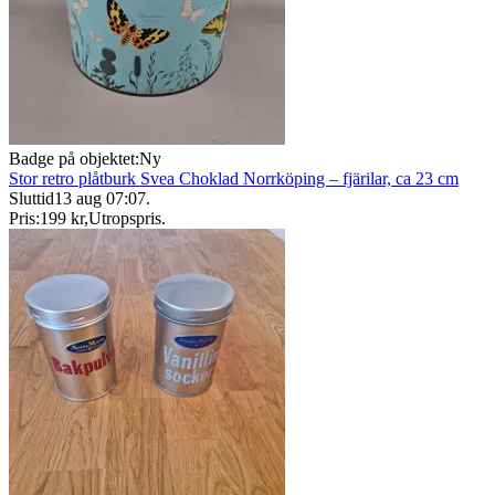
Badge på objektet:
Ny
Stor retro plåtburk Svea Choklad Norrköping – fjärilar, ca 23 cm
Sluttid
13 aug 07:07
.
Pris:
199 kr
,
Utropspris
.