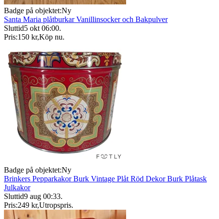
Badge på objektet:
Ny
Santa Maria plåtburkar Vanillinsocker och Bakpulver
Sluttid
5 okt 06:00
.
Pris:
150 kr
,
Köp nu
.
Badge på objektet:
Ny
Brinkers Pepparkakor Burk Vintage Plåt Röd Dekor Burk Plåtask
Julkakor
Sluttid
9 aug 00:33
.
Pris:
249 kr
,
Utropspris
.