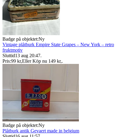
Badge på objektet:
Ny
Vintage plåtburk Empire State Grapes – New York – retro
fruktmotiv
Sluttid
13 aug 20:47
.
Pris:
99 kr
,
Eller Köp nu
149 kr
,
.
Badge på objektet:
Ny
Plåtburk antik Gevaert made in belgium
Sluttid
16 aug 11:57
.