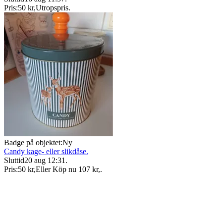
Pris:
50 kr
,
Utropspris
.
Badge på objektet:
Ny
Candy kage- eller slikdåse.
Sluttid
20 aug 12:31
.
Pris:
50 kr
,
Eller Köp nu
107 kr
,
.