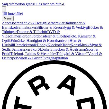
Sälj ditt fordon gratis! Läs mer om hur ->
Till innehållet
Meny
Accessoarer
Antikt & Design
Barnartiklar
Barnkläder &
Barnskor
Barnleksaker
Biljetter & Resor
Bygg & Verktyg
Böcker &
Tidningar
Datorer & Tillbehör
DVD &
Videofilmer
Fordon
Fordonsdelar & tillbehör
Foto, Kameror &
Optik
Frimärken
Handgjort & Konsthantverk
Hem &
Hushåll
Hemelektronik
Hobby
Klockor
Kläder
Konst
Musik
Mynt &
Sedlar
Samlarsaker
Skor
Skönhet
Smycken & Ädelstenar
Sport &
Fritid
Telefoni, Tablets & Wearables
Trädgård & Växter
TV-spel &
Datorspel
Vykort & Bilder
Övrigt
Inspiration