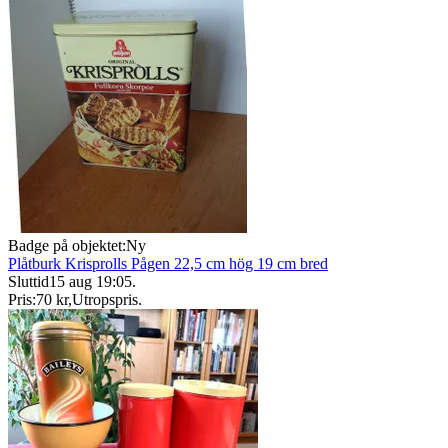
Badge på objektet:
Ny
Plåtburk Krisprolls Pågen 22,5 cm hög 19 cm bred
Sluttid
15 aug 19:05
.
Pris:
70 kr
,
Utropspris
.