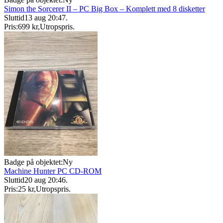
Simon the Sorcerer II – PC Big Box – Komplett med 8 disketter
Sluttid
13 aug 20:47
.
Pris:
699 kr
,
Utropspris
.
Badge på objektet:
Ny
Machine Hunter PC CD-ROM
Sluttid
20 aug 20:46
.
Pris:
25 kr
,
Utropspris
.