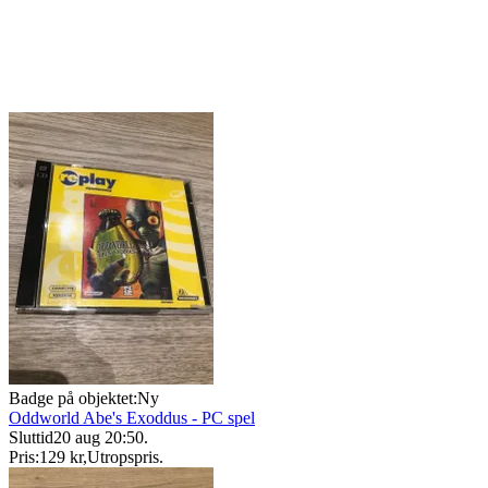
Badge på objektet:
Ny
Oddworld Abe's Exoddus - PC spel
Sluttid
20 aug 20:50
.
Pris:
129 kr
,
Utropspris
.