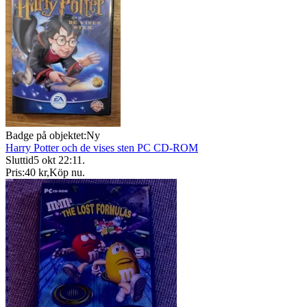
Badge på objektet:
Ny
Harry Potter och de vises sten PC CD-ROM
Sluttid
5 okt 22:11
.
Pris:
40 kr
,
Köp nu
.