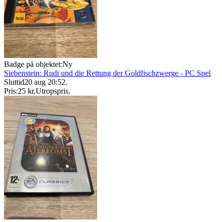
Badge på objektet:
Ny
Siebenstein: Rudi und die Rettung der Goldfischzwerge - PC Spel
Sluttid
20 aug 20:52
.
Pris:
25 kr
,
Utropspris
.