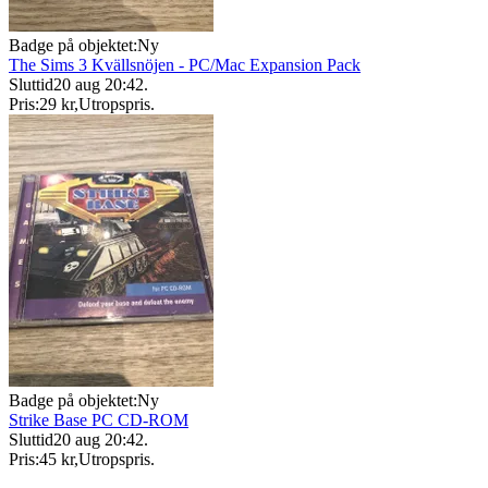
Badge på objektet:
Ny
The Sims 3 Kvällsnöjen - PC/Mac Expansion Pack
Sluttid
20 aug 20:42
.
Pris:
29 kr
,
Utropspris
.
Badge på objektet:
Ny
Strike Base PC CD-ROM
Sluttid
20 aug 20:42
.
Pris:
45 kr
,
Utropspris
.