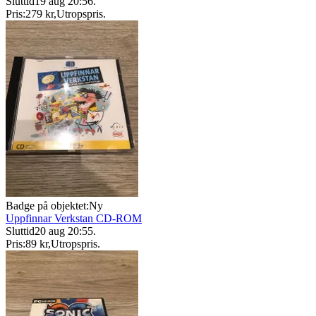
Sluttid
19 aug 20:56
.
Pris:
279 kr
,
Utropspris
.
Badge på objektet:
Ny
Uppfinnar Verkstan CD-ROM
Sluttid
20 aug 20:55
.
Pris:
89 kr
,
Utropspris
.