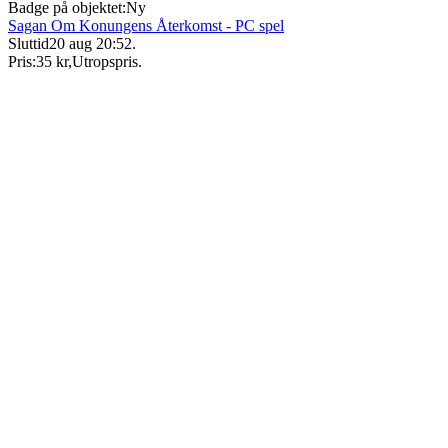
Badge på objektet:
Ny
Sagan Om Konungens Återkomst - PC spel
Sluttid
20 aug 20:52
.
Pris:
35 kr
,
Utropspris
.