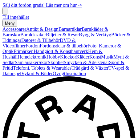
Sälj ditt fordon gratis! Läs mer om hur ->
Till innehållet
Meny
Accessoarer
Antikt & Design
Barnartiklar
Barnkläder &
Barnskor
Barnleksaker
Biljetter & Resor
Bygg & Verktyg
Böcker &
Tidningar
Datorer & Tillbehör
DVD &
Videofilmer
Fordon
Fordonsdelar & tillbehör
Foto, Kameror &
Optik
Frimärken
Handgjort & Konsthantverk
Hem &
Hushåll
Hemelektronik
Hobby
Klockor
Kläder
Konst
Musik
Mynt &
Sedlar
Samlarsaker
Skor
Skönhet
Smycken & Ädelstenar
Sport &
Fritid
Telefoni, Tablets & Wearables
Trädgård & Växter
TV-spel &
Datorspel
Vykort & Bilder
Övrigt
Inspiration