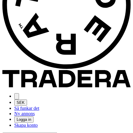
SEK
Så funkar det
Ny annons
Logga in
Skapa konto