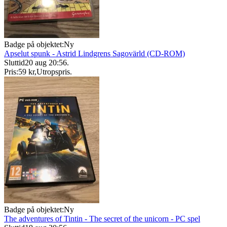
Badge på objektet:
Ny
Apselut spunk - Astrid Lindgrens Sagovärld (CD-ROM)
Sluttid
20 aug 20:56
.
Pris:
59 kr
,
Utropspris
.
Badge på objektet:
Ny
The adventures of Tintin - The secret of the unicorn - PC spel