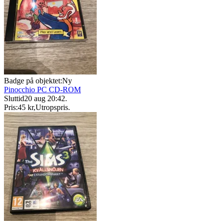
Badge på objektet:
Ny
Pinocchio PC CD-ROM
Sluttid
20 aug 20:42
.
Pris:
45 kr
,
Utropspris
.