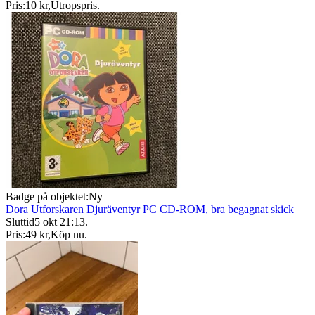
Pris:
10 kr
,
Utropspris
.
Badge på objektet:
Ny
Dora Utforskaren Djuräventyr PC CD-ROM, bra begagnat skick
Sluttid
5 okt 21:13
.
Pris:
49 kr
,
Köp nu
.