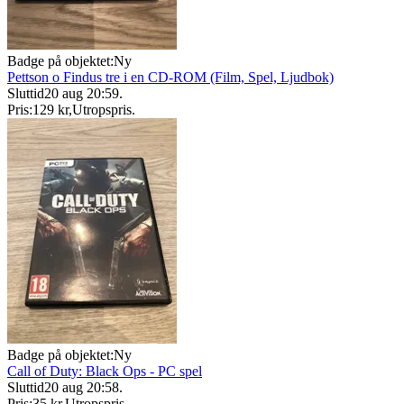
Badge på objektet:
Ny
Pettson o Findus tre i en CD-ROM (Film, Spel, Ljudbok)
Sluttid
20 aug 20:59
.
Pris:
129 kr
,
Utropspris
.
Badge på objektet:
Ny
Call of Duty: Black Ops - PC spel
Sluttid
20 aug 20:58
.
Pris:
35 kr
,
Utropspris
.