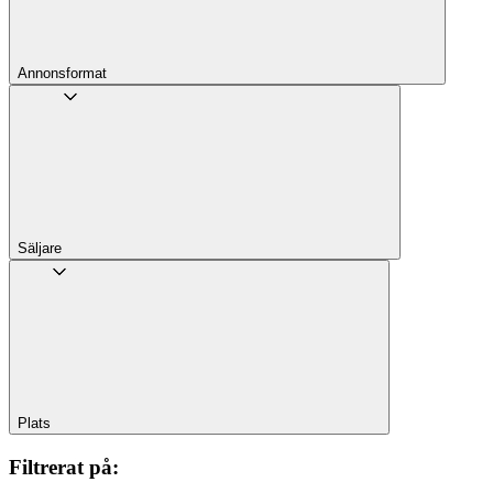
Annons­format
Säljare
Plats
Filtrerat på
: