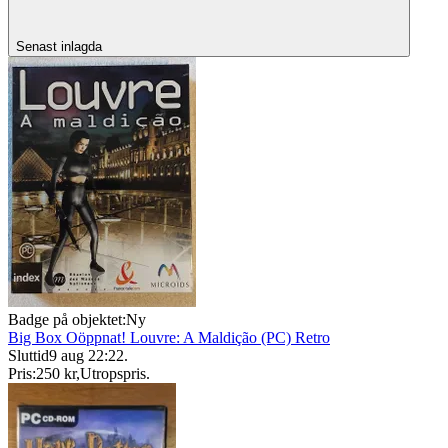
Senast inlagda
Badge på objektet:
Ny
Big Box Oöppnat! Louvre: A Maldição (PC) Retro
Sluttid
9 aug 22:22
.
Pris:
250 kr
,
Utropspris
.