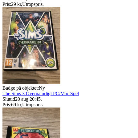
Pris:
29 kr
,
Utropspris
.
Badge på objektet:
Ny
The Sims 3 Övernaturligt PC/Mac Spel
Sluttid
20 aug 20:45
.
Pris:
69 kr
,
Utropspris
.