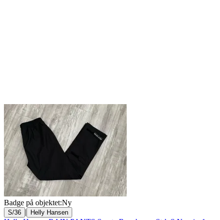
Badge på objektet:
Ny
|
S/36
Helly Hansen