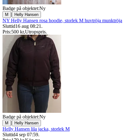
Badge på objektet:
Ny
|
M
Helly Hansen
NY Helly Hansen rosa hoodie, storlek M huvtröja munktröja
Sluttid
16 aug 08:21
.
Pris:
500 kr
,
Utropspris
.
Badge på objektet:
Ny
|
M
Helly Hansen
Helly Hansen lila jacka, storlek M
Sluttid
4 sep 07:59
.