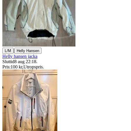
|
L/M
Helly Hansen
Helly hansen jacka
Sluttid
8 aug 22:18
.
Pris:
100 kr
,
Utropspris
.