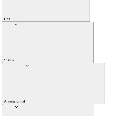
Pris
Status
Annons­format