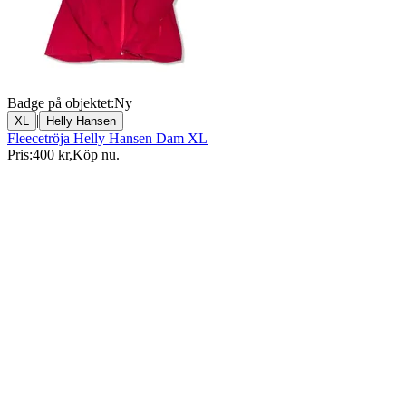
Badge på objektet:
Ny
|
XL
Helly Hansen
Fleecetröja Helly Hansen Dam XL
Pris:
400 kr
,
Köp nu
.