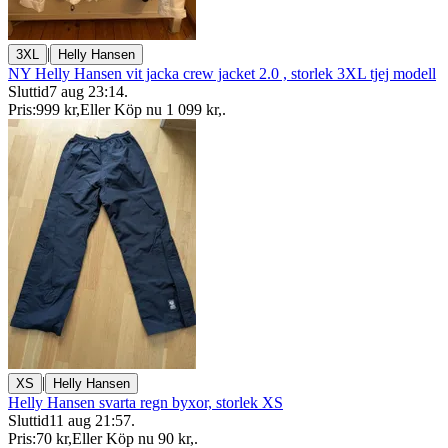
|
3XL
Helly Hansen
NY Helly Hansen vit jacka crew jacket 2.0 , storlek 3XL tjej modell
Sluttid
7 aug 23:14
.
Pris:
999 kr
,
Eller Köp nu
1 099 kr
,
.
|
XS
Helly Hansen
Helly Hansen svarta regn byxor, storlek XS
Sluttid
11 aug 21:57
.
Pris:
70 kr
,
Eller Köp nu
90 kr
,
.