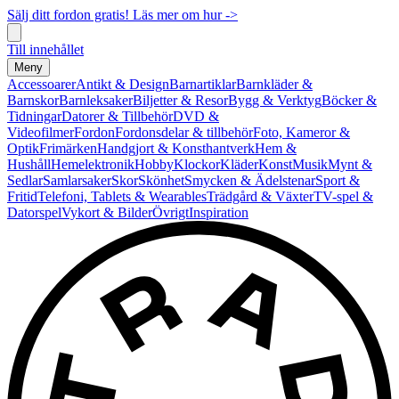
Sälj ditt fordon gratis! Läs mer om hur ->
Till innehållet
Meny
Accessoarer
Antikt & Design
Barnartiklar
Barnkläder &
Barnskor
Barnleksaker
Biljetter & Resor
Bygg & Verktyg
Böcker &
Tidningar
Datorer & Tillbehör
DVD &
Videofilmer
Fordon
Fordonsdelar & tillbehör
Foto, Kameror &
Optik
Frimärken
Handgjort & Konsthantverk
Hem &
Hushåll
Hemelektronik
Hobby
Klockor
Kläder
Konst
Musik
Mynt &
Sedlar
Samlarsaker
Skor
Skönhet
Smycken & Ädelstenar
Sport &
Fritid
Telefoni, Tablets & Wearables
Trädgård & Växter
TV-spel &
Datorspel
Vykort & Bilder
Övrigt
Inspiration