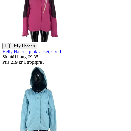
|
L
Helly Hansen
Helly Hansen pink jacket, size L
Sluttid
11 aug 09:35
.
Pris:
219 kr
,
Utropspris
.