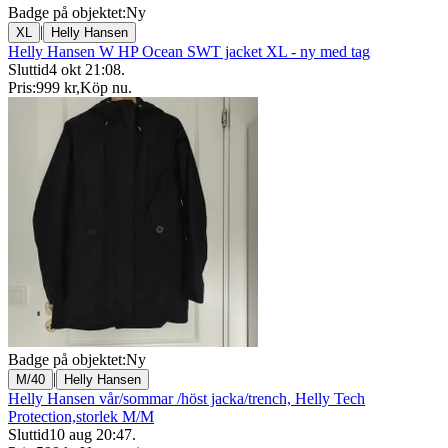
Badge på objektet:
Ny
|
XL
Helly Hansen
Helly Hansen W HP Ocean SWT jacket XL - ny med tag
Sluttid
4 okt 21:08
.
Pris:
999 kr
,
Köp nu
.
Badge på objektet:
Ny
|
M/40
Helly Hansen
Helly Hansen vår/sommar /höst jacka/trench, Helly Tech
Protection,storlek M/M
Sluttid
10 aug 20:47
.