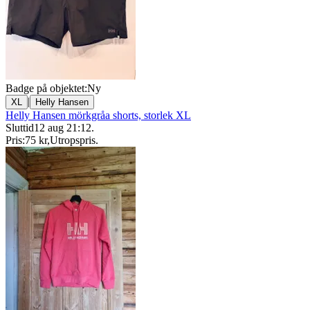
Badge på objektet:
Ny
|
XL
Helly Hansen
Helly Hansen mörkgråa shorts, storlek XL
Sluttid
12 aug 21:12
.
Pris:
75 kr
,
Utropspris
.