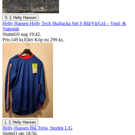
|
S
Helly Hansen
Helly Hansen Helly Tech Skaljacka Strl S Blå/Vit/Grå – Vind- &
Vattentät
Sluttid
10 aug 19:42
.
Pris:
149 kr
,
Eller Köp nu
299 kr
,
.
|
L
Helly Hansen
Helly Hansen Blå Tröja, Storlek L/G
Sluttid
3 okt 18:56
.