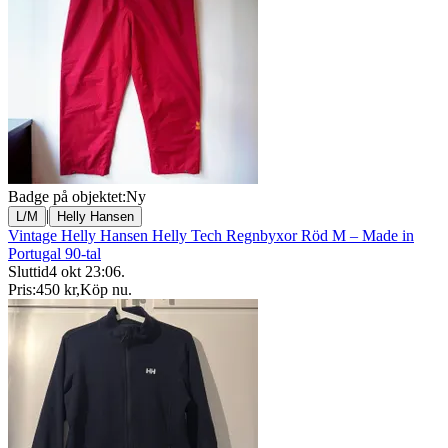
Badge på objektet:
Ny
|
L/M
Helly Hansen
Vintage Helly Hansen Helly Tech Regnbyxor Röd M – Made in
Portugal 90-tal
Sluttid
4 okt 23:06
.
Pris:
450 kr
,
Köp nu
.