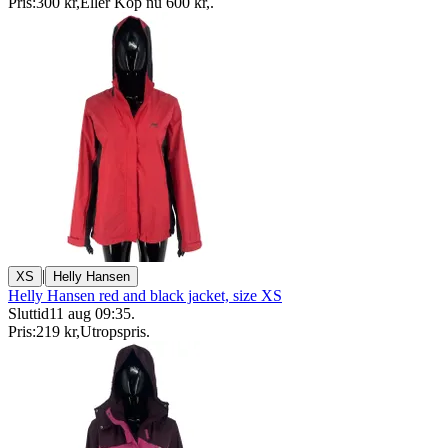
Pris:
300 kr
,
Eller Köp nu
600 kr
,
.
|
XS
Helly Hansen
Helly Hansen red and black jacket, size XS
Sluttid
11 aug 09:35
.
Pris:
219 kr
,
Utropspris
.