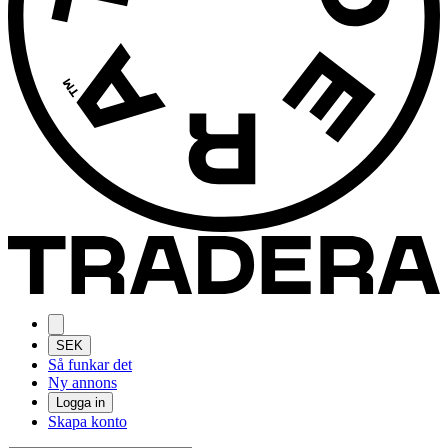
SEK
Så funkar det
Ny annons
Logga in
Skapa konto