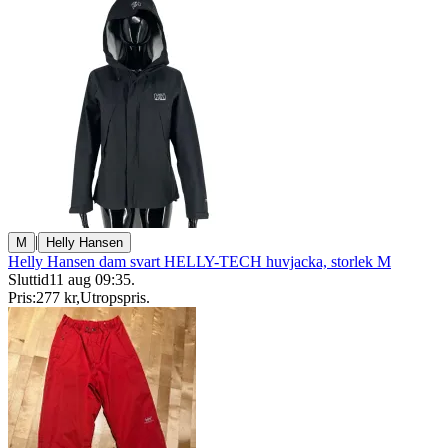
|
M
Helly Hansen
Helly Hansen dam svart HELLY-TECH huvjacka, storlek M
Sluttid
11 aug 09:35
.
Pris:
277 kr
,
Utropspris
.