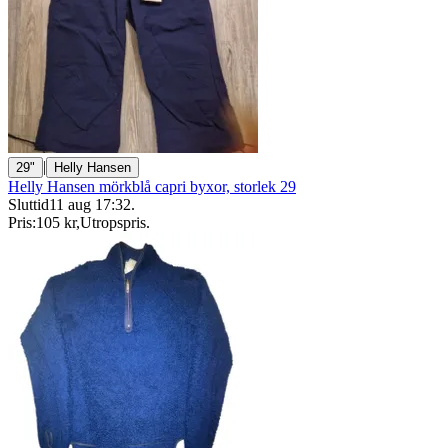
|
29"
Helly Hansen
Helly Hansen mörkblå capri byxor, storlek 29
Sluttid
11 aug 17:32
.
Pris:
105 kr
,
Utropspris
.