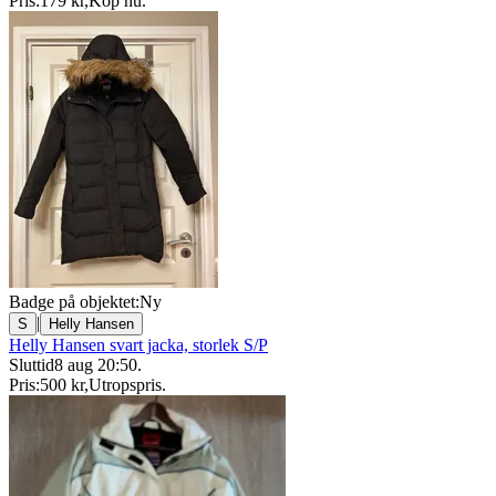
Pris:
179 kr
,
Köp nu
.
Badge på objektet:
Ny
|
S
Helly Hansen
Helly Hansen svart jacka, storlek S/P
Sluttid
8 aug 20:50
.
Pris:
500 kr
,
Utropspris
.