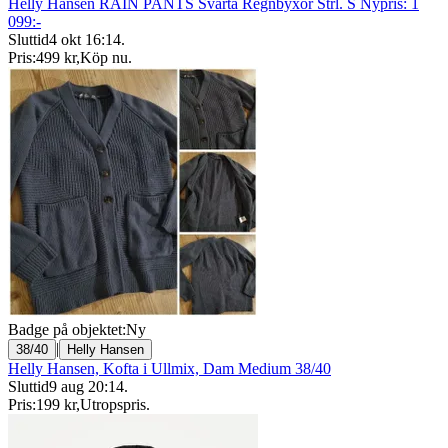
Helly Hansen RAIN PANTS Svarta Regnbyxor Strl. S Nypris: 1
099:-
Sluttid
4 okt 16:14
.
Pris:
499 kr
,
Köp nu
.
Badge på objektet:
Ny
|
38/40
Helly Hansen
Helly Hansen, Kofta i Ullmix, Dam Medium 38/40
Sluttid
9 aug 20:14
.
Pris:
199 kr
,
Utropspris
.