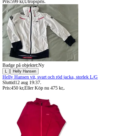
Pris:
599 kr
,
Utropspris
.
Badge på objektet:
Ny
|
L
Helly Hansen
Helly Hansen vit, svart och röd jacka, storlek L/G
Sluttid
12 aug 19:37
.
Pris:
450 kr
,
Eller Köp nu
475 kr
,
.