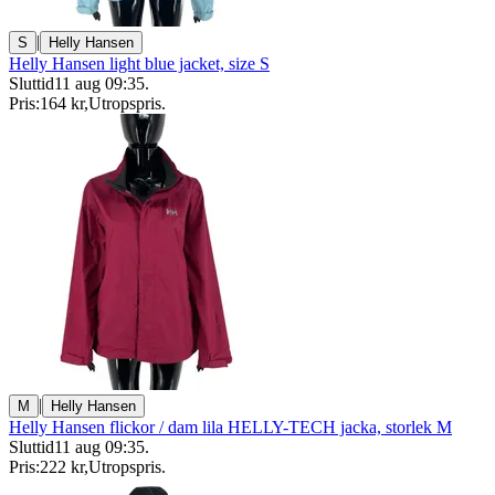
|
S
Helly Hansen
Helly Hansen light blue jacket, size S
Sluttid
11 aug 09:35
.
Pris:
164 kr
,
Utropspris
.
|
M
Helly Hansen
Helly Hansen flickor / dam lila HELLY-TECH jacka, storlek M
Sluttid
11 aug 09:35
.
Pris:
222 kr
,
Utropspris
.