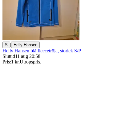
|
S
Helly Hansen
Helly Hansen blå fleecetröja, storlek S/P
Sluttid
11 aug 20:58
.
Pris:
1 kr
,
Utropspris
.