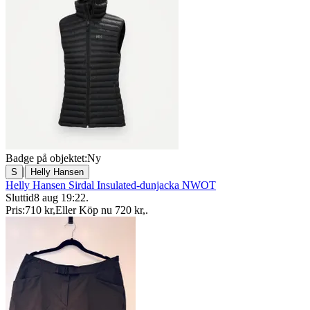
Badge på objektet:
Ny
|
S
Helly Hansen
Helly Hansen Sirdal Insulated-dunjacka NWOT
Sluttid
8 aug 19:22
.
Pris:
710 kr
,
Eller Köp nu
720 kr
,
.