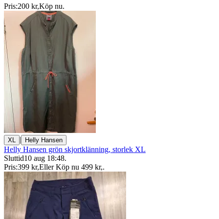
Pris:
200 kr
,
Köp nu
.
|
XL
Helly Hansen
Helly Hansen grön skjortklänning, storlek XL
Sluttid
10 aug 18:48
.
Pris:
399 kr
,
Eller Köp nu
499 kr
,
.