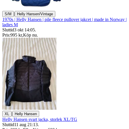
|
S/M
Helly Hansen/Vintage
1970s | Helly Hansen | pile fleece pullover jakcet | made in Norway |
ladies M
Sluttid
3 okt 14:05
.
Pris:
995 kr
,
Köp nu
.
|
XL
Helly Hansen
Helly Hansen svart jacka, storlek XL/TG
Sluttid
11 aug 21:13
.