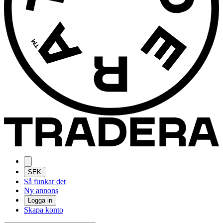
SEK
Så funkar det
Ny annons
Logga in
Skapa konto