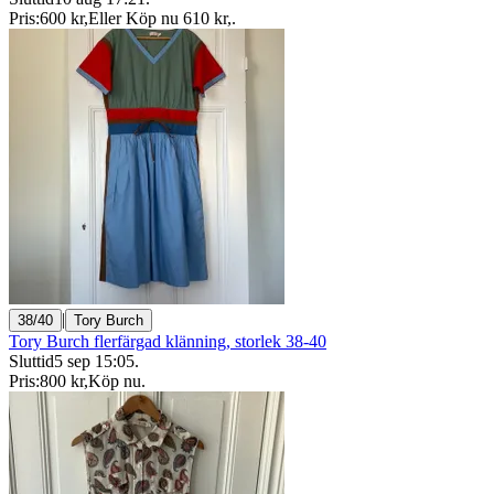
Pris:
600 kr
,
Eller Köp nu
610 kr
,
.
|
38/40
Tory Burch
Tory Burch flerfärgad klänning, storlek 38-40
Sluttid
5 sep 15:05
.
Pris:
800 kr
,
Köp nu
.