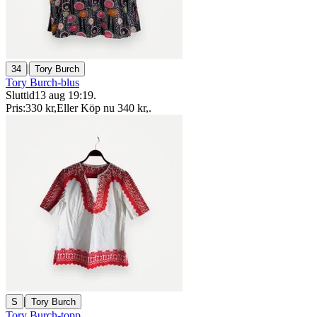
|
34
Tory Burch
Tory Burch-blus
Sluttid
13 aug 19:19
.
Pris:
330 kr
,
Eller Köp nu
340 kr
,
.
|
S
Tory Burch
Tory Burch-topp