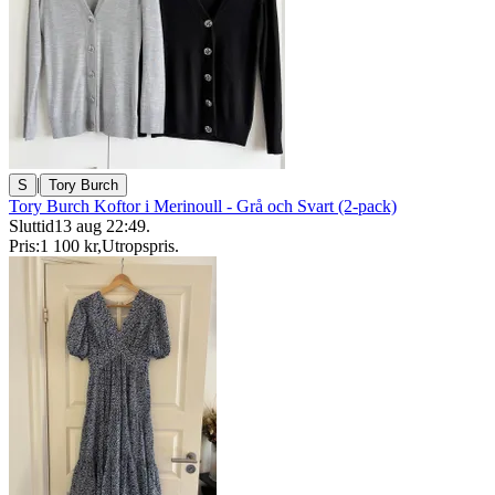
|
S
Tory Burch
Tory Burch Koftor i Merinoull - Grå och Svart (2-pack)
Sluttid
13 aug 22:49
.
Pris:
1 100 kr
,
Utropspris
.