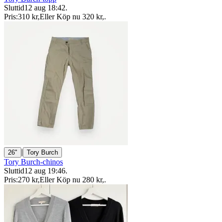
Sluttid
12 aug 18:42
.
Pris:
310 kr
,
Eller Köp nu
320 kr
,
.
|
26"
Tory Burch
Tory Burch-chinos
Sluttid
12 aug 19:46
.
Pris:
270 kr
,
Eller Köp nu
280 kr
,
.