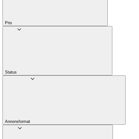
Pris
Status
Annons­format