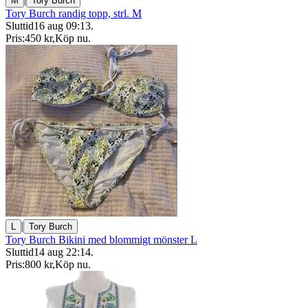
M
Tory Burch
Tory Burch randig topp, strl. M
Sluttid
16 aug 09:13
.
Pris:
450 kr
,
Köp nu
.
|
L
Tory Burch
Tory Burch Bikini med blommigt mönster L
Sluttid
14 aug 22:14
.
Pris:
800 kr
,
Köp nu
.