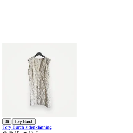
|
36
Tory Burch
Tory Burch-sidenklänning
Sluttid
10 aug 17:21
.