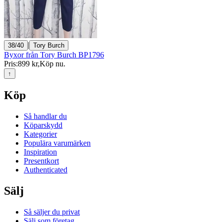
|
38/40
Tory Burch
Byxor från Tory Burch BP1796
Pris:
899 kr
,
Köp nu
.
↑
Köp
Så handlar du
Köparskydd
Kategorier
Populära varumärken
Inspiration
Presentkort
Authenticated
Sälj
Så säljer du privat
Sälj som företag