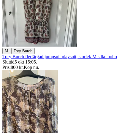
|
M
Tory Burch
Tory Burch flerfärgad jumpsuit playsuit, storlek M silke boho
Sluttid
5 okt 15:05
.
Pris:
800 kr
,
Köp nu
.