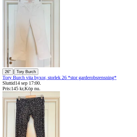
|
26"
Tory Burch
Tory Burch vita byxor, storlek 26 *stor garderobsrensning*
Sluttid
14 sep 17:00
.
Pris:
145 kr
,
Köp nu
.