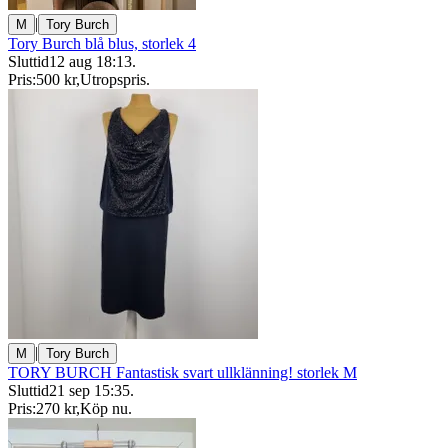
|
M
Tory Burch
Tory Burch blå blus, storlek 4
Sluttid
12 aug 18:13
.
Pris:
500 kr
,
Utropspris
.
|
M
Tory Burch
TORY BURCH Fantastisk svart ullklänning! storlek M
Sluttid
21 sep 15:35
.
Pris:
270 kr
,
Köp nu
.