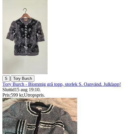
|
S
Tory Burch
Tory Burch - Blommig grå topp, storlek S. Oanvänd. Julklapp!
Sluttid
15 aug 19:10
.
Pris:
599 kr
,
Utropspris
.