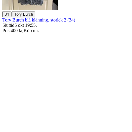
|
34
Tory Burch
Tory Burch blå klänning, storlek 2 (34)
Sluttid
5 okt 19:55
.
Pris:
400 kr
,
Köp nu
.