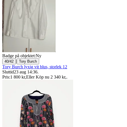
Badge på objektet:
Ny
|
40/42
Tory Burch
Tory Burch lyxig vit blus, storlek 12
Sluttid
23 aug 14:36
.
Pris:
1 800 kr
,
Eller Köp nu
2 340 kr
,
.