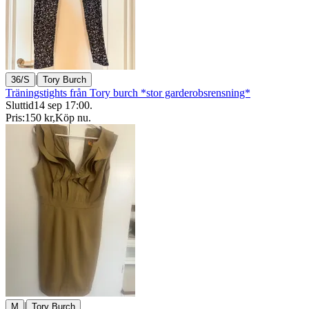
|
36/S
Tory Burch
Träningstights från Tory burch *stor garderobsrensning*
Sluttid
14 sep 17:00
.
Pris:
150 kr
,
Köp nu
.
|
M
Tory Burch