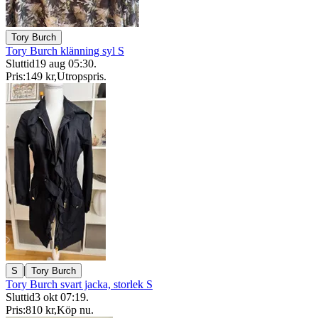
Tory Burch
Tory Burch klänning syl S
Sluttid
19 aug 05:30
.
Pris:
149 kr
,
Utropspris
.
|
S
Tory Burch
Tory Burch svart jacka, storlek S
Sluttid
3 okt 07:19
.
Pris:
810 kr
,
Köp nu
.