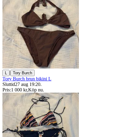
|
L
Tory Burch
Tory Burch brun bikini L
Sluttid
27 aug 19:20
.
Pris:
1 000 kr
,
Köp nu
.