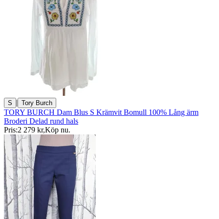
|
S
Tory Burch
TORY BURCH Dam Blus S Krämvit Bomull 100% Lång ärm
Broderi Delad rund hals
Pris:
2 279 kr
,
Köp nu
.