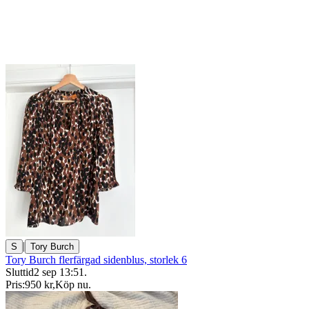
|
S
Tory Burch
Tory Burch flerfärgad sidenblus, storlek 6
Sluttid
2 sep 13:51
.
Pris:
950 kr
,
Köp nu
.