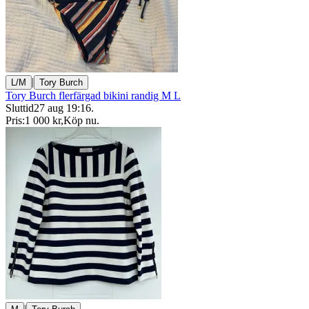
|
L/M
Tory Burch
Tory Burch flerfärgad bikini randig M L
Sluttid
27 aug 19:16
.
Pris:
1 000 kr
,
Köp nu
.
|