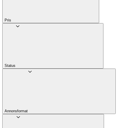
Pris
Status
Annons­format