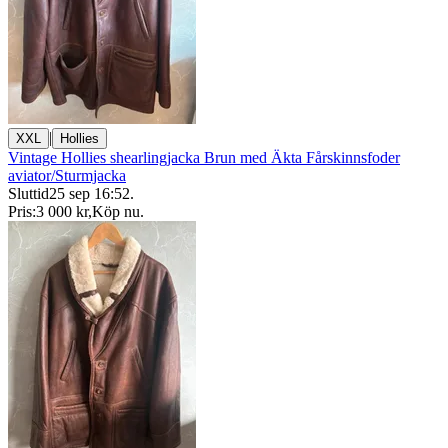
|
XXL
Hollies
Vintage Hollies shearlingjacka Brun med Äkta Fårskinnsfoder
aviator/Sturmjacka
Sluttid
25 sep 16:52
.
Pris:
3 000 kr
,
Köp nu
.