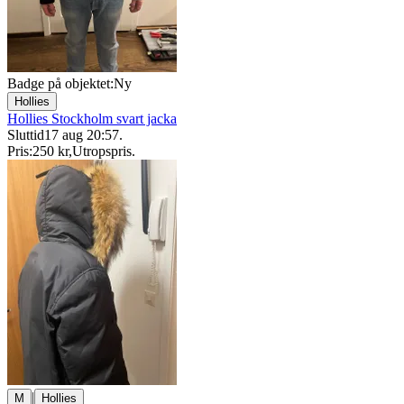
Badge på objektet:
Ny
Hollies
Hollies Stockholm svart jacka
Sluttid
17 aug 20:57
.
Pris:
250 kr
,
Utropspris
.
|
M
Hollies