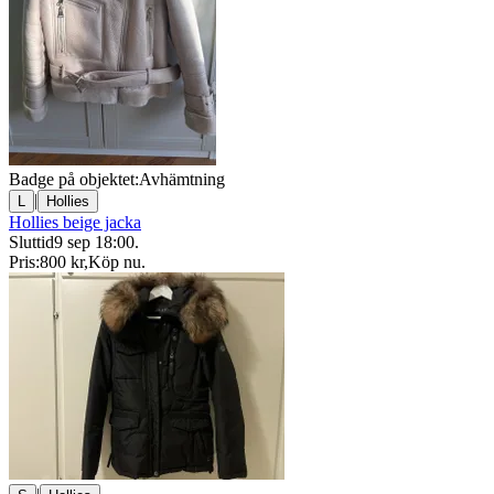
Badge på objektet:
Avhämtning
|
L
Hollies
Hollies beige jacka
Sluttid
9 sep 18:00
.
Pris:
800 kr
,
Köp nu
.