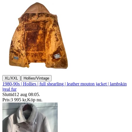
|
XL/XXL
Hollies/Vintage
1980-90s | Hollies | full shearling | leather mouton jacket | lambskin
|real fur
Sluttid
12 aug 08:05
.
Pris:
3 995 kr
,
Köp nu
.