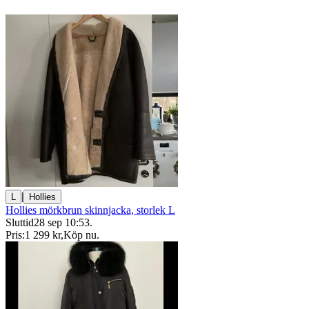
|
L
Hollies
Hollies mörkbrun skinnjacka, storlek L
Sluttid
28 sep 10:53
.
Pris:
1 299 kr
,
Köp nu
.