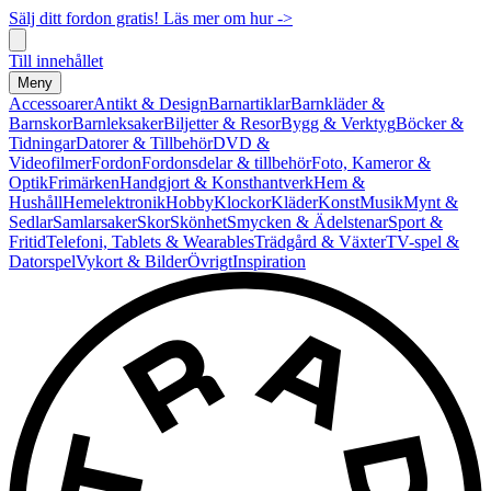
Sälj ditt fordon gratis! Läs mer om hur ->
Till innehållet
Meny
Accessoarer
Antikt & Design
Barnartiklar
Barnkläder &
Barnskor
Barnleksaker
Biljetter & Resor
Bygg & Verktyg
Böcker &
Tidningar
Datorer & Tillbehör
DVD &
Videofilmer
Fordon
Fordonsdelar & tillbehör
Foto, Kameror &
Optik
Frimärken
Handgjort & Konsthantverk
Hem &
Hushåll
Hemelektronik
Hobby
Klockor
Kläder
Konst
Musik
Mynt &
Sedlar
Samlarsaker
Skor
Skönhet
Smycken & Ädelstenar
Sport &
Fritid
Telefoni, Tablets & Wearables
Trädgård & Växter
TV-spel &
Datorspel
Vykort & Bilder
Övrigt
Inspiration