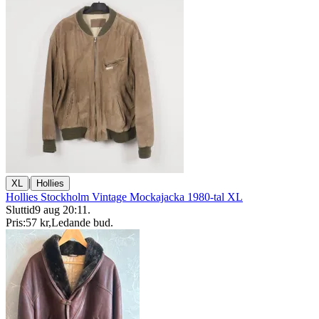
|
XL
Hollies
Hollies Stockholm Vintage Mockajacka 1980-tal XL
Sluttid
9 aug 20:11
.
Pris:
57 kr
,
Ledande bud
.