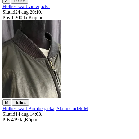
|
S
Hollies
Hollies svart vinterjacka
Sluttid
24 aug 20:10
.
Pris:
1 200 kr
,
Köp nu
.
|
M
Hollies
Hollies svart Bomberjacka, Skinn storlek M
Sluttid
14 aug 14:03
.
Pris:
459 kr
,
Köp nu
.