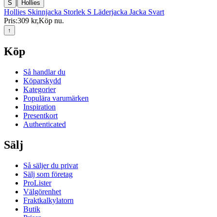
|
S
Hollies
Hollies Skinnjacka Storlek S Läderjacka Jacka Svart
Pris:
309 kr
,
Köp nu
.
↑
Köp
Så handlar du
Köparskydd
Kategorier
Populära varumärken
Inspiration
Presentkort
Authenticated
Sälj
Så säljer du privat
Sälj som företag
ProLister
Välgörenhet
Fraktkalkylatorn
Butik