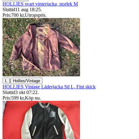
HOLLIES svart vinterjacka, storlek M
Sluttid
11 aug 18:25
.
Pris:
700 kr
,
Utropspris
.
|
L
Hollies/Vintage
HOLLIES Vintage Läderjacka Stl L, Fint skick
Sluttid
3 okt 07:22
.
Pris:
599 kr
,
Köp nu
.