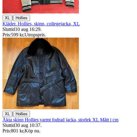
|
XL
Hollies
Kläder. Hollies, skinn, collegejacka, XL
Sluttid
10 aug 16:29
.
Pris:
599 kr
,
Utropspris
.
|
XL
Hollies
Äkta skinn Hollies varmt fodrad jacka, storlek XL Mått i cm
Sluttid
30 aug 10:37
.
Pris:
801 kr
,
Köp nu
.