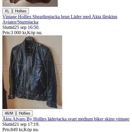
|
XL
Hollies
Vintage Hollies Shearlingjacka brun Läder med Äkta fårskinn
Aviator/Sturmjacka
Sluttid
25 sep 16:50
.
Pris:
3 000 kr
,
Köp nu
.
|
46/M
Hollies
Äkta Alvaro By Hollies läderjacka svart medium biker skinn vintage
Sluttid
21 sep 17:19
.
Pris:
849 kr
,
Köp nu
.