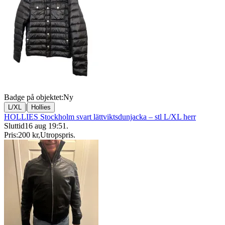
Badge på objektet:
Ny
|
L/XL
Hollies
HOLLIES Stockholm svart lättviktsdunjacka – stl L/XL herr
Sluttid
16 aug 19:51
.
Pris:
200 kr
,
Utropspris
.