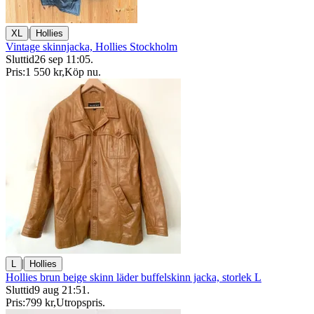
|
XL
Hollies
Vintage skinnjacka, Hollies Stockholm
Sluttid
26 sep 11:05
.
Pris:
1 550 kr
,
Köp nu
.
|
L
Hollies
Hollies brun beige skinn läder buffelskinn jacka, storlek L
Sluttid
9 aug 21:51
.
Pris:
799 kr
,
Utropspris
.