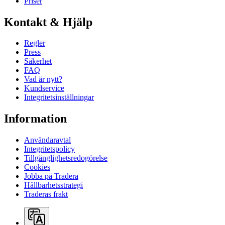
Priser
Kontakt & Hjälp
Regler
Press
Säkerhet
FAQ
Vad är nytt?
Kundservice
Integritetsinställningar
Information
Användaravtal
Integritetspolicy
Tillgänglighetsredogörelse
Cookies
Jobba på Tradera
Hållbarhetsstrategi
Traderas frakt