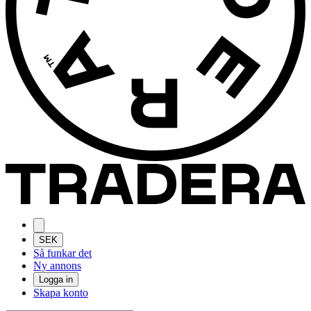
SEK
Så funkar det
Ny annons
Logga in
Skapa konto