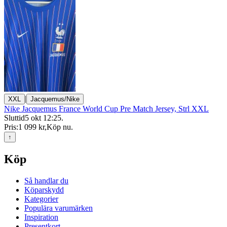
|
XXL
Jacquemus/Nike
Nike Jacquemus France World Cup Pre Match Jersey, Strl XXL
Sluttid
5 okt 12:25
.
Pris:
1 099 kr
,
Köp nu
.
↑
Köp
Så handlar du
Köparskydd
Kategorier
Populära varumärken
Inspiration
Presentkort