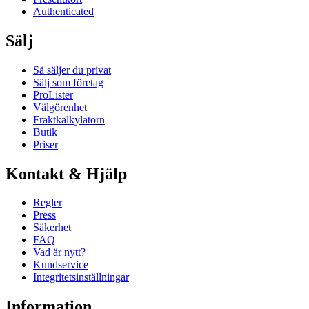
Authenticated
Sälj
Så säljer du privat
Sälj som företag
ProLister
Välgörenhet
Fraktkalkylatorn
Butik
Priser
Kontakt & Hjälp
Regler
Press
Säkerhet
FAQ
Vad är nytt?
Kundservice
Integritetsinställningar
Information