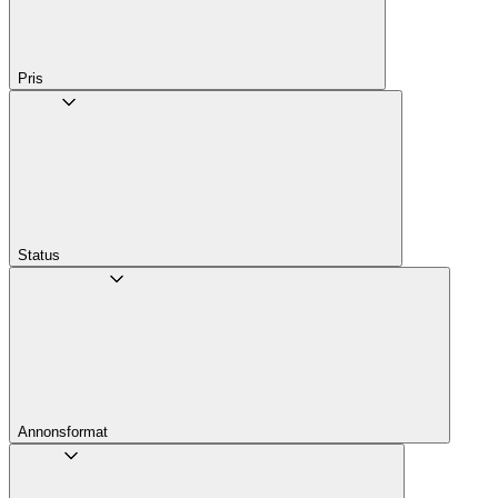
Pris
Status
Annons­format