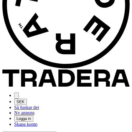
SEK
Så funkar det
Ny annons
Logga in
Skapa konto