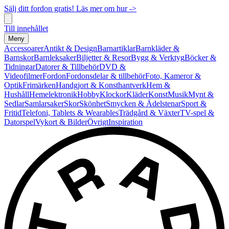
Sälj ditt fordon gratis! Läs mer om hur ->
Till innehållet
Meny
Accessoarer
Antikt & Design
Barnartiklar
Barnkläder &
Barnskor
Barnleksaker
Biljetter & Resor
Bygg & Verktyg
Böcker &
Tidningar
Datorer & Tillbehör
DVD &
Videofilmer
Fordon
Fordonsdelar & tillbehör
Foto, Kameror &
Optik
Frimärken
Handgjort & Konsthantverk
Hem &
Hushåll
Hemelektronik
Hobby
Klockor
Kläder
Konst
Musik
Mynt &
Sedlar
Samlarsaker
Skor
Skönhet
Smycken & Ädelstenar
Sport &
Fritid
Telefoni, Tablets & Wearables
Trädgård & Växter
TV-spel &
Datorspel
Vykort & Bilder
Övrigt
Inspiration