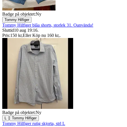
Badge på objektet:
Ny
Tommy Hilfiger
Tommy Hilfiger blåa shorts, storlek 31. Oanvända!
Sluttid
10 aug 19:16
.
Pris:
150 kr
,
Eller Köp nu
160 kr
,
.
Badge på objektet:
Ny
|
L
Tommy Hilfiger
Tommy Hilfiger rutig skjorta, strl L