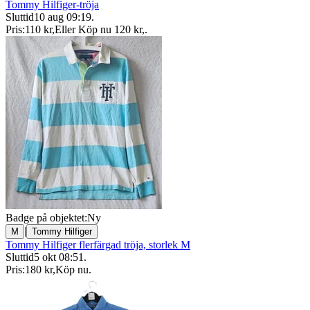
Tommy Hilfiger-tröja
Sluttid
10 aug 09:19
.
Pris:
110 kr
,
Eller Köp nu
120 kr
,
.
Badge på objektet:
Ny
|
M
Tommy Hilfiger
Tommy Hilfiger flerfärgad tröja, storlek M
Sluttid
5 okt 08:51
.
Pris:
180 kr
,
Köp nu
.