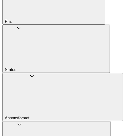
Pris
Status
Annons­format