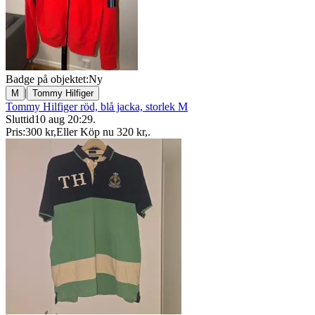
Badge på objektet:
Ny
|
M
Tommy Hilfiger
Tommy Hilfiger röd, blå jacka, storlek M
Sluttid
10 aug 20:29
.
Pris:
300 kr
,
Eller Köp nu
320 kr
,
.