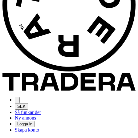
SEK
Så funkar det
Ny annons
Logga in
Skapa konto