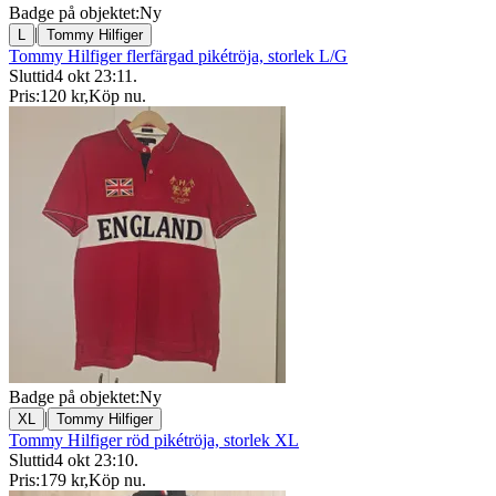
Badge på objektet:
Ny
|
L
Tommy Hilfiger
Tommy Hilfiger flerfärgad pikétröja, storlek L/G
Sluttid
4 okt 23:11
.
Pris:
120 kr
,
Köp nu
.
Badge på objektet:
Ny
|
XL
Tommy Hilfiger
Tommy Hilfiger röd pikétröja, storlek XL
Sluttid
4 okt 23:10
.
Pris:
179 kr
,
Köp nu
.