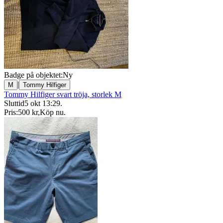
Badge på objektet:
Ny
|
M
Tommy Hilfiger
Tommy Hilfiger svart tröja, storlek M
Sluttid
5 okt 13:29
.
Pris:
500 kr
,
Köp nu
.