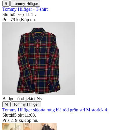
|
S
Tommy Hilfiger
Tommy Hilfiger - T-shirt
Sluttid
5 sep 11:41
.
Pris:
79 kr
,
Köp nu
.
Badge på objektet:
Ny
|
M
Tommy Hilfiger
Tommy Hilfiger skjorta rutig blå röd grön strl M storlek 4
Sluttid
5 okt 11:03
.
Pris:
219 kr
,
Köp nu
.