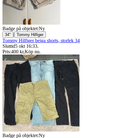
Badge på objektet:
Ny
|
34"
Tommy Hilfiger
Tommy Hilfiger beiga shorts, storlek 34
Sluttid
5 okt 16:33
.
Pris:
400 kr
,
Köp nu
.
Badge på objektet:
Ny