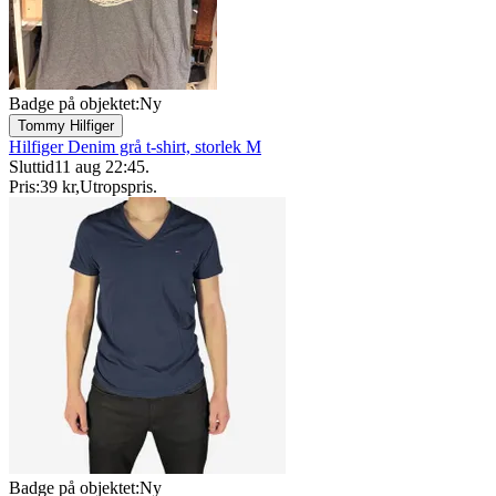
Badge på objektet:
Ny
Tommy Hilfiger
Hilfiger Denim grå t-shirt, storlek M
Sluttid
11 aug 22:45
.
Pris:
39 kr
,
Utropspris
.
Badge på objektet:
Ny