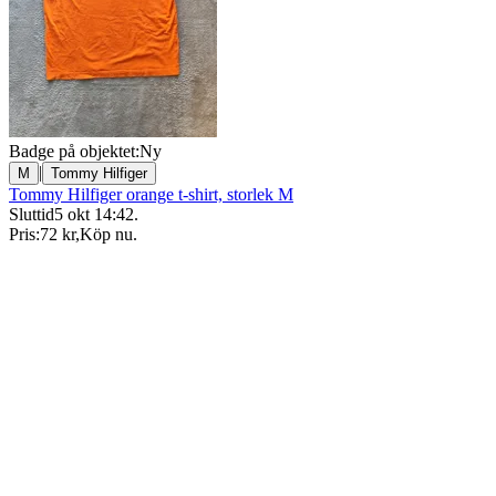
Badge på objektet:
Ny
|
M
Tommy Hilfiger
Tommy Hilfiger orange t-shirt, storlek M
Sluttid
5 okt 14:42
.
Pris:
72 kr
,
Köp nu
.