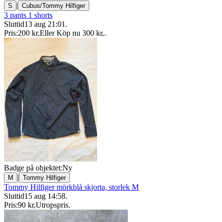
|
S
Cubus/Tommy Hilfiger
3 pants 1 shorts
Sluttid
13 aug 21:01
.
Pris:
200 kr
,
Eller Köp nu
300 kr
,
.
Badge på objektet:
Ny
|
M
Tommy Hilfiger
Tommy Hilfiger mörkblå skjorta, storlek M
Sluttid
15 aug 14:58
.
Pris:
90 kr
,
Utropspris
.