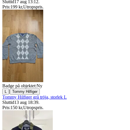
Sluttid
17 aug 13:12
.
Pris:
199 kr
,
Utropspris
.
Badge på objektet:
Ny
|
L
Tommy Hilfiger
Tommy Hilfiger grå tröja, storlek L
Sluttid
13 aug 18:39
.
Pris:
150 kr
,
Utropspris
.