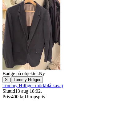
Badge på objektet:
Ny
|
S
Tommy Hilfiger
Tommy Hilfiger mörkblå kavaj
Sluttid
13 aug 18:02
.
Pris:
400 kr
,
Utropspris
.