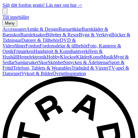
Sälj ditt fordon gratis! Läs mer om hur ->
Till innehållet
Meny
Accessoarer
Antikt & Design
Barnartiklar
Barnkläder &
Barnskor
Barnleksaker
Biljetter & Resor
Bygg & Verktyg
Böcker &
Tidningar
Datorer & Tillbehör
DVD &
Videofilmer
Fordon
Fordonsdelar & tillbehör
Foto, Kameror &
Optik
Frimärken
Handgjort & Konsthantverk
Hem &
Hushåll
Hemelektronik
Hobby
Klockor
Kläder
Konst
Musik
Mynt &
Sedlar
Samlarsaker
Skor
Skönhet
Smycken & Ädelstenar
Sport &
Fritid
Telefoni, Tablets & Wearables
Trädgård & Växter
TV-spel &
Datorspel
Vykort & Bilder
Övrigt
Inspiration