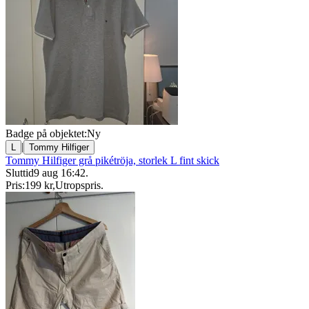
Badge på objektet:
Ny
|
L
Tommy Hilfiger
Tommy Hilfiger grå pikétröja, storlek L fint skick
Sluttid
9 aug 16:42
.
Pris:
199 kr
,
Utropspris
.