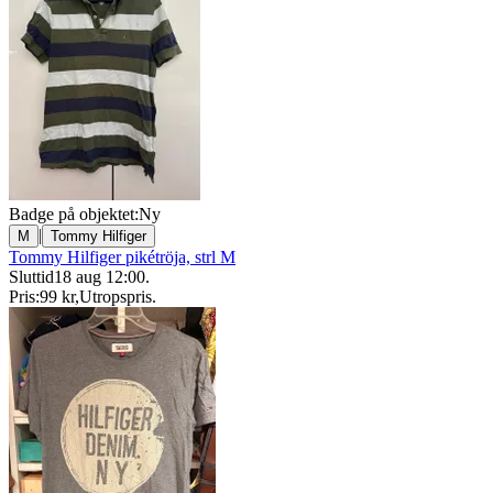
Badge på objektet:
Ny
|
M
Tommy Hilfiger
Tommy Hilfiger pikétröja, strl M
Sluttid
18 aug 12:00
.
Pris:
99 kr
,
Utropspris
.