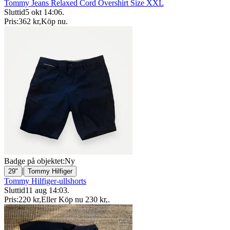
Tommy Jeans Relaxed Cord Overshirt Size XXL
Sluttid
5 okt 14:06
.
Pris:
362 kr
,
Köp nu
.
Badge på objektet:
Ny
|
29"
Tommy Hilfiger
Tommy Hilfiger-ullshorts
Sluttid
11 aug 14:03
.
Pris:
220 kr
,
Eller Köp nu
230 kr
,
.