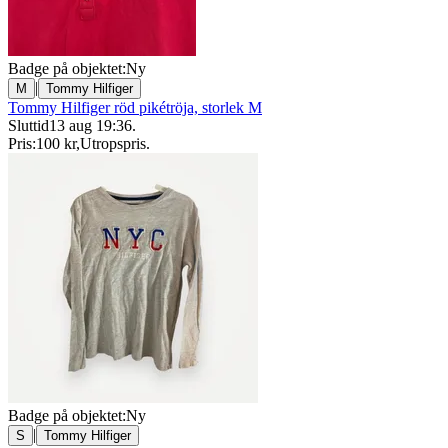
Badge på objektet:
Ny
|
M
Tommy Hilfiger
Tommy Hilfiger röd pikétröja, storlek M
Sluttid
13 aug 19:36
.
Pris:
100 kr
,
Utropspris
.
Badge på objektet:
Ny
|
S
Tommy Hilfiger