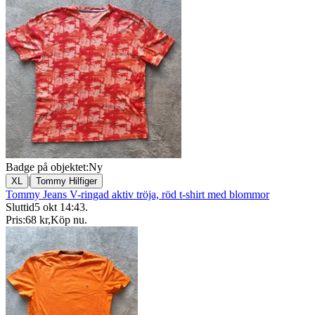
Badge på objektet:
Ny
|
XL
Tommy Hilfiger
Tommy Jeans V-ringad aktiv tröja, röd t-shirt med blommor
Sluttid
5 okt 14:43
.
Pris:
68 kr
,
Köp nu
.