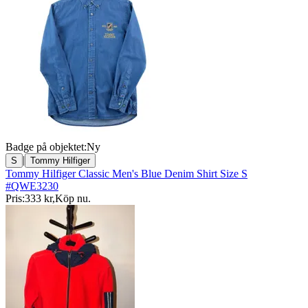
Badge på objektet:
Ny
|
S
Tommy Hilfiger
Tommy Hilfiger Classic Men's Blue Denim Shirt Size S
#QWE3230
Pris:
333 kr
,
Köp nu
.