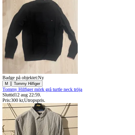
Badge på objektet:
Ny
|
M
Tommy Hilfiger
Tommy Hilfiger mörk grå turtle neck tröja
Sluttid
12 aug 22:59
.
Pris:
300 kr
,
Utropspris
.