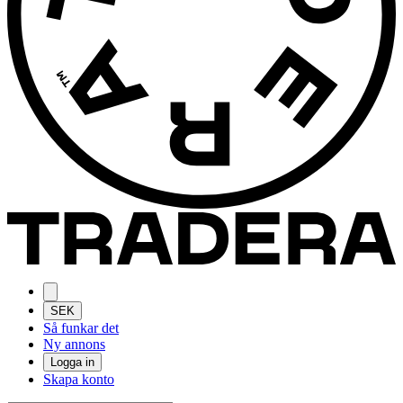
SEK
Så funkar det
Ny annons
Logga in
Skapa konto