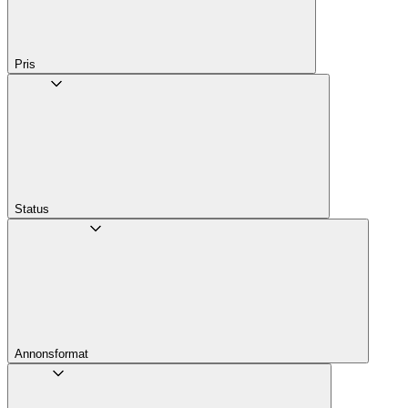
Pris
Status
Annons­format