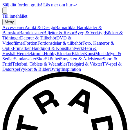
Sälj ditt fordon gratis! Läs mer om hur ->
Till innehållet
Meny
Accessoarer
Antikt & Design
Barnartiklar
Barnkläder &
Barnskor
Barnleksaker
Biljetter & Resor
Bygg & Verktyg
Böcker &
Tidningar
Datorer & Tillbehör
DVD &
Videofilmer
Fordon
Fordonsdelar & tillbehör
Foto, Kameror &
Optik
Frimärken
Handgjort & Konsthantverk
Hem &
Hushåll
Hemelektronik
Hobby
Klockor
Kläder
Konst
Musik
Mynt &
Sedlar
Samlarsaker
Skor
Skönhet
Smycken & Ädelstenar
Sport &
Fritid
Telefoni, Tablets & Wearables
Trädgård & Växter
TV-spel &
Datorspel
Vykort & Bilder
Övrigt
Inspiration