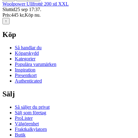
Woolpower Ullfrottè 200 stl XXL
Sluttid
25 sep 17:37
.
Pris:
445 kr
,
Köp nu
.
↑
Köp
Så handlar du
Köparskydd
Kategorier
Populära varumärken
Inspiration
Presentkort
Authenticated
Sälj
Så säljer du privat
Sälj som företag
ProLister
Välgörenhet
Fraktkalkylatorn
Butik