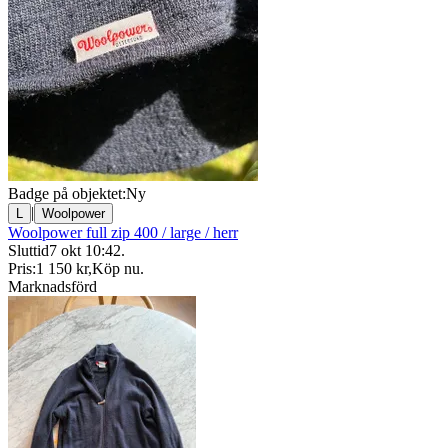
Badge på objektet:
Ny
|
L
Woolpower
Woolpower full zip 400 / large / herr
Sluttid
7 okt 10:42
.
Pris:
1 150 kr
,
Köp nu
.
Marknadsförd