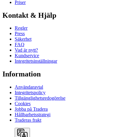
Priser
Kontakt & Hjälp
Regler
Press
Säkerhet
FAQ
Vad är nytt?
Kundservice
Integritetsinställningar
Information
Användaravtal
Integritetspolicy
Tillgänglighetsredogörelse
Cookies
Jobba på Tradera
Hållbarhetsstrategi
Traderas frakt