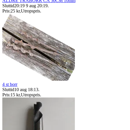
ÄLDRE TRÄBORR CA 50CM 10mm
Sluttid
20:19
9 aug 20:19
.
Pris:
25 kr
,
Utropspris
.
4 st borr
Sluttid
10 aug 18:13
.
Pris:
15 kr
,
Utropspris
.