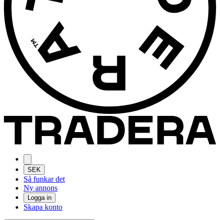
SEK
Så funkar det
Ny annons
Logga in
Skapa konto