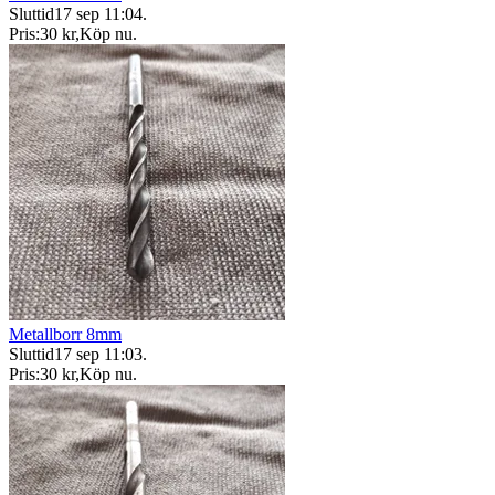
Sluttid
17 sep 11:04
.
Pris:
30 kr
,
Köp nu
.
Metallborr 8mm
Sluttid
17 sep 11:03
.
Pris:
30 kr
,
Köp nu
.