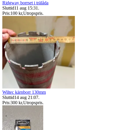
Ridgway borrset i trälåda
Sluttid
11 aug 15:31
.
Pris:
100 kr
,
Utropspris
.
Wiltec kärnborr 130mm
Sluttid
14 aug 21:07
.
Pris:
300 kr
,
Utropspris
.