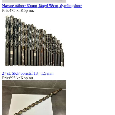
Navare träborr 60mm, längd 58cm, dymlingsborr
Pris:
475 kr
,
Köp nu
.
27 st, SKF borrstål 13 - 1,5 mm
Pris:
695 kr
,
Köp nu
.