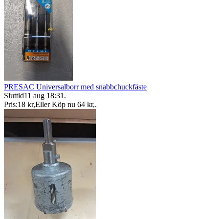
PRESAC Universalborr med snabbchuckfäste
Sluttid
11 aug 18:31
.
Pris:
18 kr
,
Eller Köp nu
64 kr
,
.