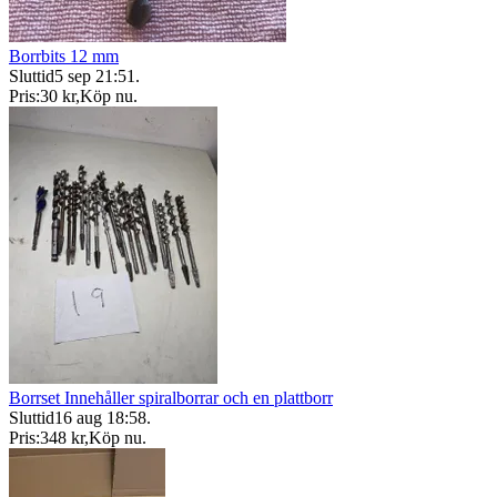
Borrbits 12 mm
Sluttid
5 sep 21:51
.
Pris:
30 kr
,
Köp nu
.
Borrset Innehåller spiralborrar och en plattborr
Sluttid
16 aug 18:58
.
Pris:
348 kr
,
Köp nu
.