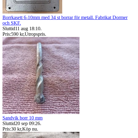
Borrkasett 6-10mm med 34 st borrar för metall. Fabrikat Dormer
och SKF.
Sluttid
11 aug 18:10
.
Pris:
590 kr
,
Utropspris
.
Sandvik borr 10 mm
Sluttid
20 sep 09:26
.
Pris:
30 kr
,
Köp nu
.