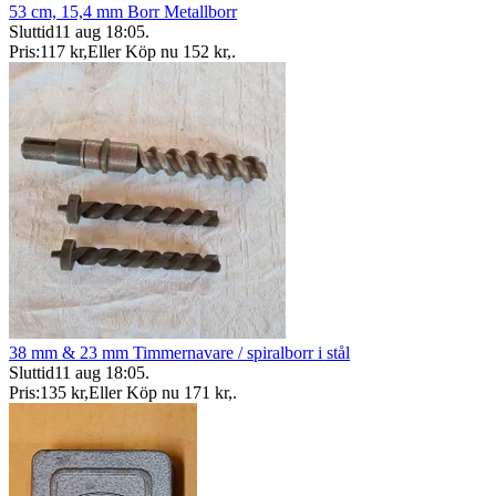
53 cm, 15,4 mm Borr Metallborr
Sluttid
11 aug 18:05
.
Pris:
117 kr
,
Eller Köp nu
152 kr
,
.
38 mm & 23 mm Timmernavare / spiralborr i stål
Sluttid
11 aug 18:05
.
Pris:
135 kr
,
Eller Köp nu
171 kr
,
.