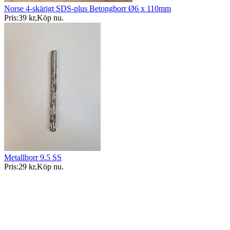
Norse 4-skärigt SDS-plus Betongborr Ø6 x 110mm
Pris:
39 kr
,
Köp nu
.
Metallborr 9.5 SS
Pris:
29 kr
,
Köp nu
.