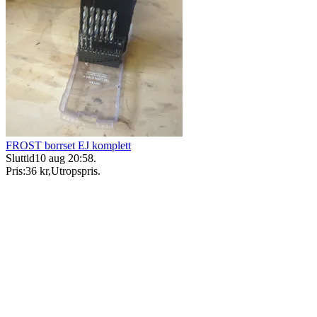
FROST borrset EJ komplett
Sluttid
10 aug 20:58
.
Pris:
36 kr
,
Utropspris
.