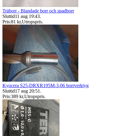
Träborr - Blandade borr och spadborr
Sluttid
11 aug 19:43
.
Pris:
81 kr
,
Utropspris
.
Kyocera S25-DRXR195M-3-06 borrverktyg
Sluttid
17 aug 20:51
.
Pris:
389 kr
,
Utropspris
.