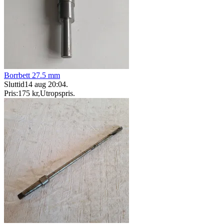
Borrbett 27.5 mm
Sluttid
14 aug 20:04
.
Pris:
175 kr
,
Utropspris
.