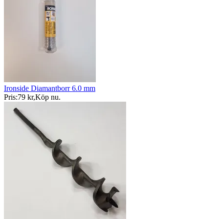
Ironside Diamantborr 6.0 mm
Pris:
79 kr
,
Köp nu
.