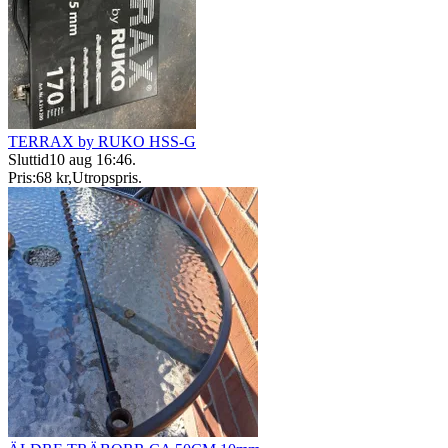
TERRAX by RUKO HSS-G
Sluttid
10 aug 16:46
.
Pris:
68 kr
,
Utropspris
.