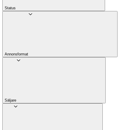
Status
Annons­format
Säljare