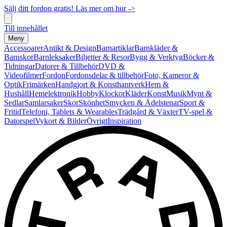
Sälj ditt fordon gratis! Läs mer om hur ->
Till innehållet
Meny
Accessoarer
Antikt & Design
Barnartiklar
Barnkläder &
Barnskor
Barnleksaker
Biljetter & Resor
Bygg & Verktyg
Böcker &
Tidningar
Datorer & Tillbehör
DVD &
Videofilmer
Fordon
Fordonsdelar & tillbehör
Foto, Kameror &
Optik
Frimärken
Handgjort & Konsthantverk
Hem &
Hushåll
Hemelektronik
Hobby
Klockor
Kläder
Konst
Musik
Mynt &
Sedlar
Samlarsaker
Skor
Skönhet
Smycken & Ädelstenar
Sport &
Fritid
Telefoni, Tablets & Wearables
Trädgård & Växter
TV-spel &
Datorspel
Vykort & Bilder
Övrigt
Inspiration