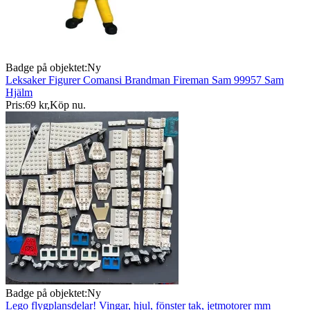
Badge på objektet:
Ny
Leksaker Figurer Comansi Brandman Fireman Sam 99957 Sam
Hjälm
Pris:
69 kr
,
Köp nu
.
Badge på objektet:
Ny
Lego flygplansdelar! Vingar, hjul, fönster tak, jetmotorer mm