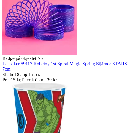
Badge på objektet:
Ny
Leksaker 59117 Robetoy 1st Spiral Magic Spring Stjärnor STARS
7cm
Sluttid
18 aug 15:55
.
Pris:
15 kr
,
Eller Köp nu
39 kr
,
.