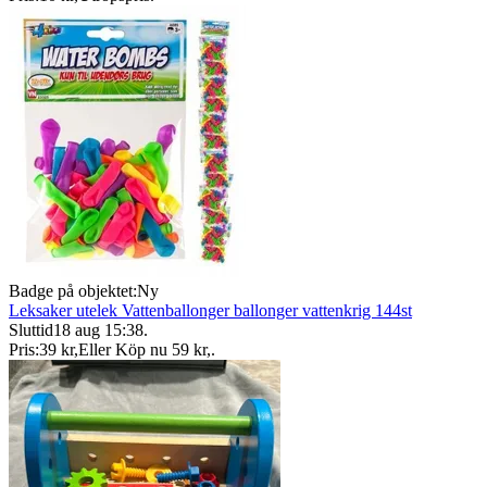
Badge på objektet:
Ny
Leksaker utelek Vattenballonger ballonger vattenkrig 144st
Sluttid
18 aug 15:38
.
Pris:
39 kr
,
Eller Köp nu
59 kr
,
.