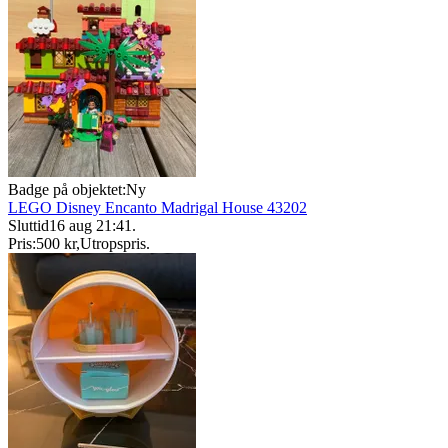
Badge på objektet:
Ny
LEGO Disney Encanto Madrigal House 43202
Sluttid
16 aug 21:41
.
Pris:
500 kr
,
Utropspris
.