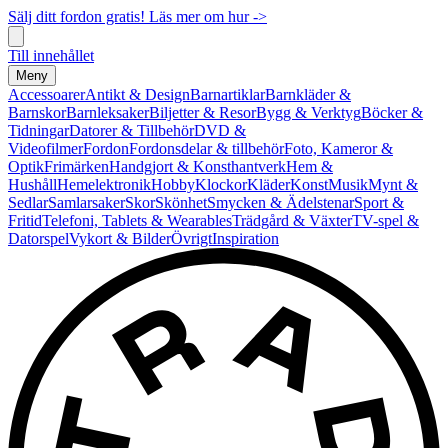
Sälj ditt fordon gratis! Läs mer om hur ->
Till innehållet
Meny
Accessoarer
Antikt & Design
Barnartiklar
Barnkläder &
Barnskor
Barnleksaker
Biljetter & Resor
Bygg & Verktyg
Böcker &
Tidningar
Datorer & Tillbehör
DVD &
Videofilmer
Fordon
Fordonsdelar & tillbehör
Foto, Kameror &
Optik
Frimärken
Handgjort & Konsthantverk
Hem &
Hushåll
Hemelektronik
Hobby
Klockor
Kläder
Konst
Musik
Mynt &
Sedlar
Samlarsaker
Skor
Skönhet
Smycken & Ädelstenar
Sport &
Fritid
Telefoni, Tablets & Wearables
Trädgård & Växter
TV-spel &
Datorspel
Vykort & Bilder
Övrigt
Inspiration