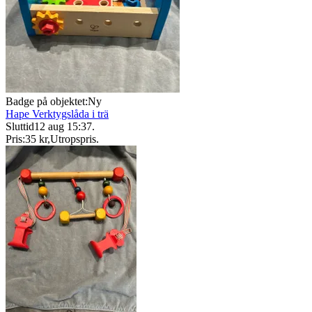
Badge på objektet:
Ny
Hape Verktygslåda i trä
Sluttid
12 aug 15:37
.
Pris:
35 kr
,
Utropspris
.