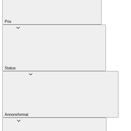
Pris
Status
Annons­format