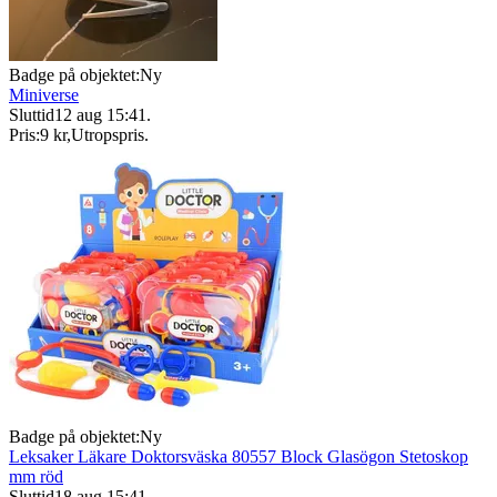
Badge på objektet:
Ny
Miniverse
Sluttid
12 aug 15:41
.
Pris:
9 kr
,
Utropspris
.
Badge på objektet:
Ny
Leksaker Läkare Doktorsväska 80557 Block Glasögon Stetoskop
mm röd
Sluttid
18 aug 15:41
.