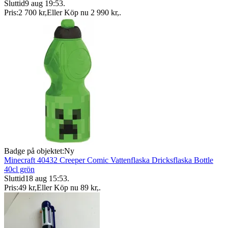
Sluttid
9 aug 19:53
.
Pris:
2 700 kr
,
Eller Köp nu
2 990 kr
,
.
Badge på objektet:
Ny
Minecraft 40432 Creeper Comic Vattenflaska Dricksflaska Bottle
40cl grön
Sluttid
18 aug 15:53
.
Pris:
49 kr
,
Eller Köp nu
89 kr
,
.