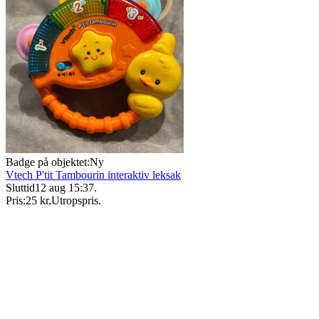
Badge på objektet:
Ny
Vtech P'tit Tambourin interaktiv leksak
Sluttid
12 aug 15:37
.
Pris:
25 kr
,
Utropspris
.