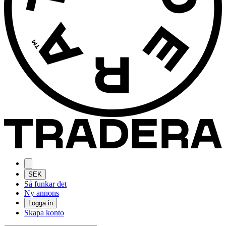
SEK
Så funkar det
Ny annons
Logga in
Skapa konto