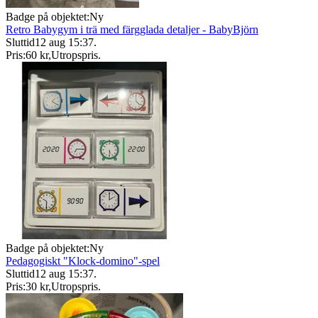
Badge på objektet:
Ny
Retro Babygym i trä med färgglada detaljer - BabyBjörn
Sluttid
12 aug 15:37
.
Pris:
60 kr
,
Utropspris
.
Badge på objektet:
Ny
Pedagogiskt "Klock-domino"-spel
Sluttid
12 aug 15:37
.
Pris:
30 kr
,
Utropspris
.