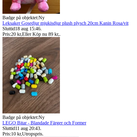
Badge på objektet:
Ny
Leksaker Gosedjur mjukisdjur plush plysch 20cm Kanin Rosa/vit
Sluttid
18 aug 15:46
.
Pris:
20 kr
,
Eller Köp nu
89 kr
,
.
Badge på objektet:
Ny
LEGO Bitar - Blandade Färger och Former
Sluttid
11 aug 20:43
.
Pris:
10 kr
,
Utropspris
.