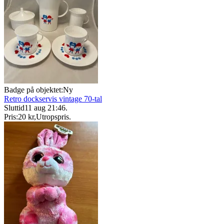
Badge på objektet:
Ny
Retro dockservis vintage 70-tal
Sluttid
11 aug 21:46
.
Pris:
20 kr
,
Utropspris
.