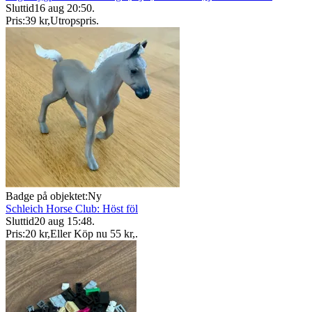
Sluttid
16 aug 20:50
.
Pris:
39 kr
,
Utropspris
.
Badge på objektet:
Ny
Schleich Horse Club: Höst föl
Sluttid
20 aug 15:48
.
Pris:
20 kr
,
Eller Köp nu
55 kr
,
.