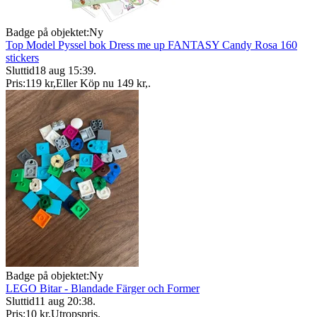
Badge på objektet:
Ny
Top Model Pyssel bok Dress me up FANTASY Candy Rosa 160
stickers
Sluttid
18 aug 15:39
.
Pris:
119 kr
,
Eller Köp nu
149 kr
,
.
Badge på objektet:
Ny
LEGO Bitar - Blandade Färger och Former
Sluttid
11 aug 20:38
.
Pris:
10 kr
,
Utropspris
.