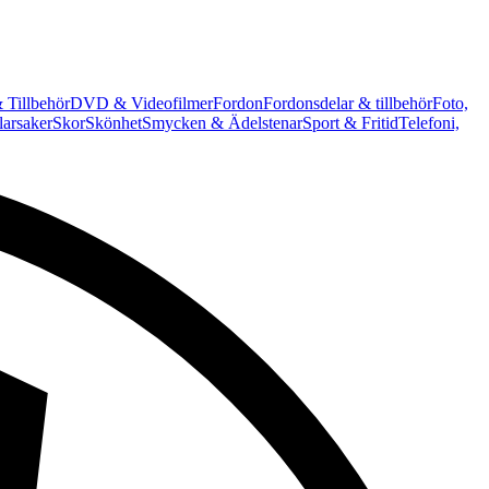
 Tillbehör
DVD & Videofilmer
Fordon
Fordonsdelar & tillbehör
Foto,
arsaker
Skor
Skönhet
Smycken & Ädelstenar
Sport & Fritid
Telefoni,