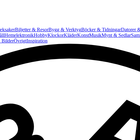
eksaker
Biljetter & Resor
Bygg & Verktyg
Böcker & Tidningar
Datorer &
ll
Hemelektronik
Hobby
Klockor
Kläder
Konst
Musik
Mynt & Sedlar
Saml
 Bilder
Övrigt
Inspiration