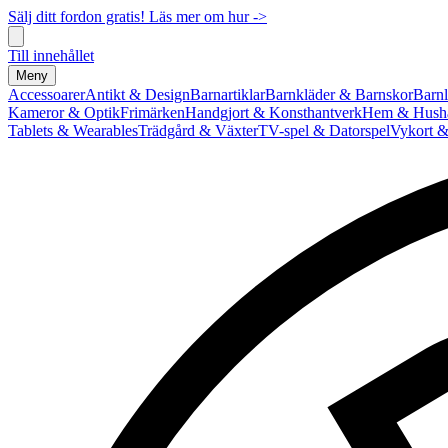
Sälj ditt fordon gratis! Läs mer om hur ->
Till innehållet
Meny
Accessoarer
Antikt & Design
Barnartiklar
Barnkläder & Barnskor
Barnl
Kameror & Optik
Frimärken
Handgjort & Konsthantverk
Hem & Hushå
Tablets & Wearables
Trädgård & Växter
TV-spel & Datorspel
Vykort &