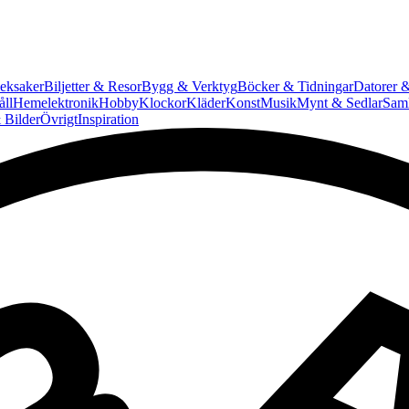
eksaker
Biljetter & Resor
Bygg & Verktyg
Böcker & Tidningar
Datorer &
ll
Hemelektronik
Hobby
Klockor
Kläder
Konst
Musik
Mynt & Sedlar
Saml
 Bilder
Övrigt
Inspiration