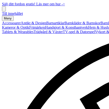
Sälj ditt fordon gratis! Läs mer om hur ->
Till innehållet
Meny
Accessoarer
Antikt & Design
Barnartiklar
Barnkläder & Barnskor
Barnl
Kameror & Optik
Frimärken
Handgjort & Konsthantverk
Hem & Hushå
Tablets & Wearables
Trädgård & Växter
TV-spel & Datorspel
Vykort &