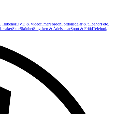
 Tillbehör
DVD & Videofilmer
Fordon
Fordonsdelar & tillbehör
Foto,
arsaker
Skor
Skönhet
Smycken & Ädelstenar
Sport & Fritid
Telefoni,