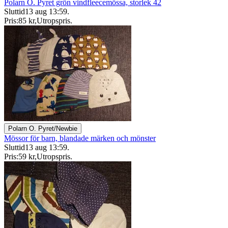
Polarn O. Pyret grön vindfleecemössa, storlek 42
Sluttid
13 aug 13:59
.
Pris:
85 kr
,
Utropspris
.
Polarn O. Pyret/Newbie
Mössor för barn, blandade märken och mönster
Sluttid
13 aug 13:59
.
Pris:
59 kr
,
Utropspris
.