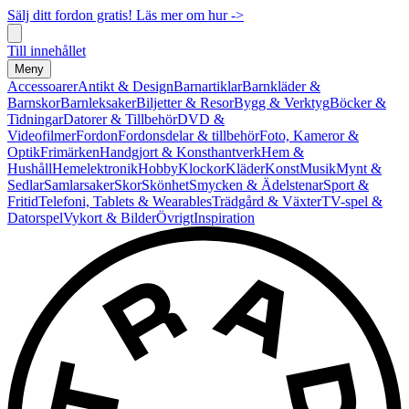
Sälj ditt fordon gratis! Läs mer om hur ->
Till innehållet
Meny
Accessoarer
Antikt & Design
Barnartiklar
Barnkläder &
Barnskor
Barnleksaker
Biljetter & Resor
Bygg & Verktyg
Böcker &
Tidningar
Datorer & Tillbehör
DVD &
Videofilmer
Fordon
Fordonsdelar & tillbehör
Foto, Kameror &
Optik
Frimärken
Handgjort & Konsthantverk
Hem &
Hushåll
Hemelektronik
Hobby
Klockor
Kläder
Konst
Musik
Mynt &
Sedlar
Samlarsaker
Skor
Skönhet
Smycken & Ädelstenar
Sport &
Fritid
Telefoni, Tablets & Wearables
Trädgård & Växter
TV-spel &
Datorspel
Vykort & Bilder
Övrigt
Inspiration