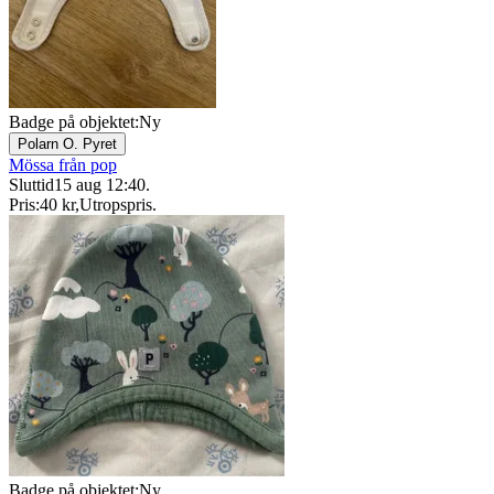
Badge på objektet:
Ny
Polarn O. Pyret
Mössa från pop
Sluttid
15 aug 12:40
.
Pris:
40 kr
,
Utropspris
.
Badge på objektet:
Ny