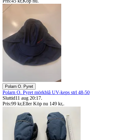
Pris:
45 kr
,
Köp nu
.
Polarn O. Pyret
Polarn O. Pyret mörkblå UV-keps strl 48-50
Sluttid
11 aug 20:17
.
Pris:
99 kr
,
Eller Köp nu
149 kr
,
.