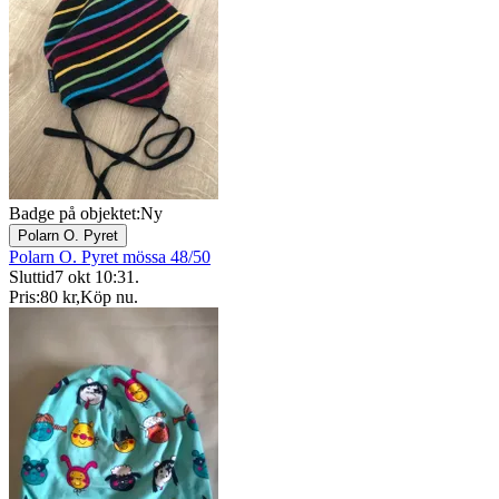
Badge på objektet:
Ny
Polarn O. Pyret
Polarn O. Pyret mössa 48/50
Sluttid
7 okt 10:31
.
Pris:
80 kr
,
Köp nu
.