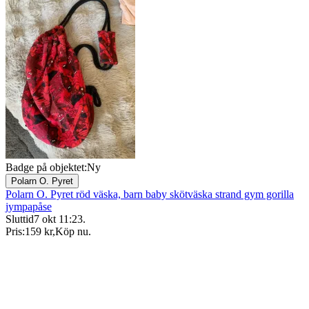
Badge på objektet:
Ny
Polarn O. Pyret
Polarn O. Pyret röd väska, barn baby skötväska strand gym gorilla
jympapåse
Sluttid
7 okt 11:23
.
Pris:
159 kr
,
Köp nu
.