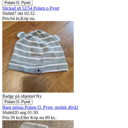
Polarn O. Pyret
Stickad stl 52/54 Polarn o Pyret
Sluttid
7 okt 02:32
.
Pris:
64 kr
,
Köp nu
.
Badge på objektet:
Ny
Polarn O. Pyret
Barn mössa Polarn O. Pyret, storlek 40/42
Sluttid
20 aug 01:30
.
Pris:
39 kr
,
Eller Köp nu
89 kr
,
.