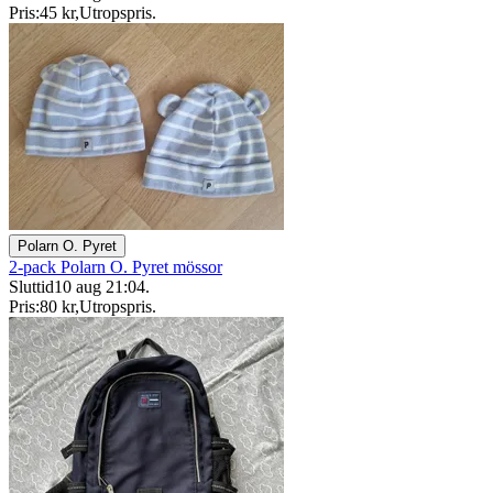
Pris:
45 kr
,
Utropspris
.
Polarn O. Pyret
2-pack Polarn O. Pyret mössor
Sluttid
10 aug 21:04
.
Pris:
80 kr
,
Utropspris
.