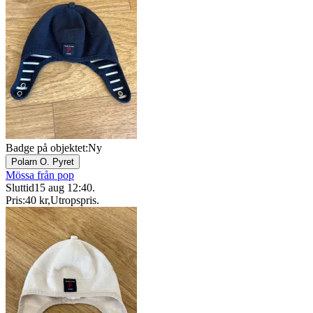
Badge på objektet:
Ny
Polarn O. Pyret
Mössa från pop
Sluttid
15 aug 12:40
.
Pris:
40 kr
,
Utropspris
.