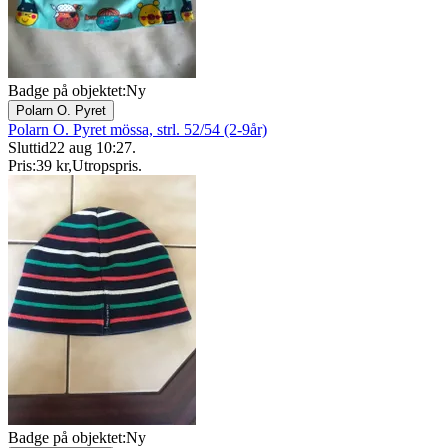
Badge på objektet:
Ny
Polarn O. Pyret
Polarn O. Pyret mössa, strl. 52/54 (2-9år)
Sluttid
22 aug 10:27
.
Pris:
39 kr
,
Utropspris
.
Badge på objektet:
Ny