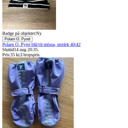
Badge på objektet:
Ny
Polarn O. Pyret
Polarn O. Pyret blå/vit mössa, storlek 40/42
Sluttid
14 aug 20:35
.
Pris:
35 kr
,
Utropspris
.