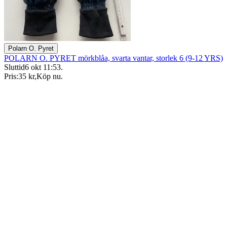
Polarn O. Pyret
POLARN O. PYRET mörkblåa, svarta vantar, storlek 6 (9-12 YRS)
Sluttid
6 okt 11:53
.
Pris:
35 kr
,
Köp nu
.