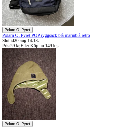
Polarn O. Pyret
Polarn O. Pyret POP ryggsäck blå marinblå retro
Sluttid
20 aug 14:18
.
Pris:
59 kr
,
Eller Köp nu
149 kr
,
.
Polarn O. Pyret