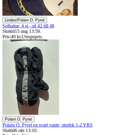
Lindex/Polarn O. Pyret
Solhattar, 4 st - stl 42 till 48
Sluttid
15 aug 13:59
.
Pris:
49 kr
,
Utropspris
.
Polarn O. Pyret
Polarn O. Pyret en svart vante, storlek 1-2 YRS
Sluttid
6 okt 13:10
.