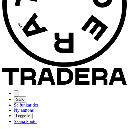
SEK
Så funkar det
Ny annons
Logga in
Skapa konto