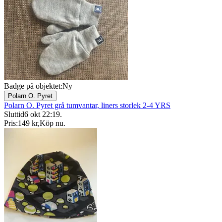
Badge på objektet:
Ny
Polarn O. Pyret
Polarn O. Pyret grå tumvantar, liners storlek 2-4 YRS
Sluttid
6 okt 22:19
.
Pris:
149 kr
,
Köp nu
.