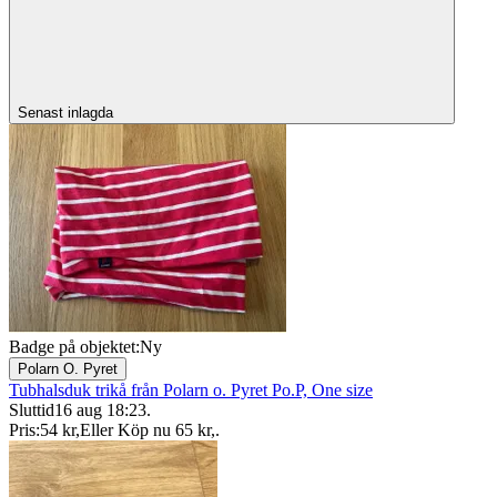
Senast inlagda
Badge på objektet:
Ny
Polarn O. Pyret
Tubhalsduk trikå från Polarn o. Pyret Po.P, One size
Sluttid
16 aug 18:23
.
Pris:
54 kr
,
Eller Köp nu
65 kr
,
.