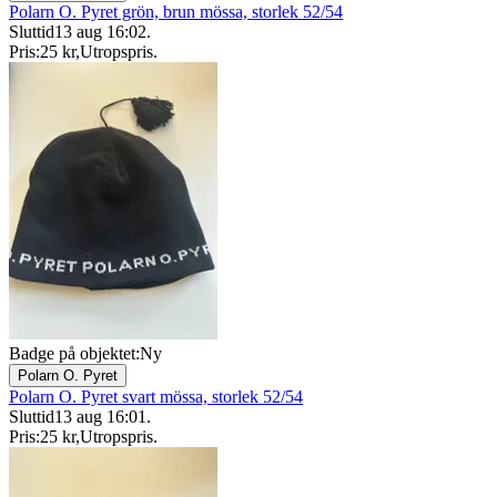
Polarn O. Pyret grön, brun mössa, storlek 52/54
Sluttid
13 aug 16:02
.
Pris:
25 kr
,
Utropspris
.
Badge på objektet:
Ny
Polarn O. Pyret
Polarn O. Pyret svart mössa, storlek 52/54
Sluttid
13 aug 16:01
.
Pris:
25 kr
,
Utropspris
.