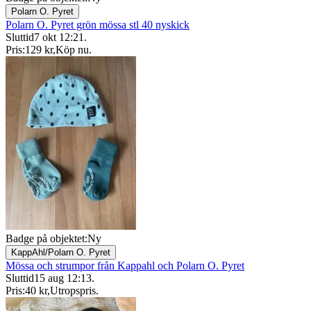
Polarn O. Pyret
Polarn O. Pyret grön mössa stl 40 nyskick
Sluttid
7 okt 12:21
.
Pris:
129 kr
,
Köp nu
.
Badge på objektet:
Ny
KappAhl/Polarn O. Pyret
Mössa och strumpor från Kappahl och Polarn O. Pyret
Sluttid
15 aug 12:13
.
Pris:
40 kr
,
Utropspris
.