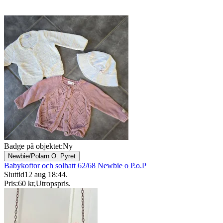
Badge på objektet:
Ny
Newbie/Polarn O. Pyret
Babykoftor och solhatt 62/68 Newbie o P.o.P
Sluttid
12 aug 18:44
.
Pris:
60 kr
,
Utropspris
.