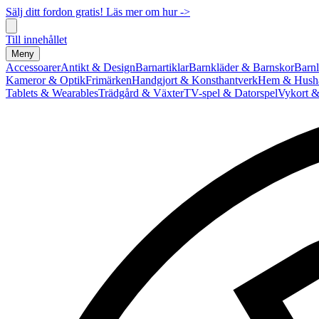
Sälj ditt fordon gratis! Läs mer om hur ->
Till innehållet
Meny
Accessoarer
Antikt & Design
Barnartiklar
Barnkläder & Barnskor
Barnl
Kameror & Optik
Frimärken
Handgjort & Konsthantverk
Hem & Hushå
Tablets & Wearables
Trädgård & Växter
TV-spel & Datorspel
Vykort &