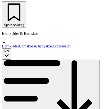
Spara sökning
Barnkläder & Barnskor
→
Barnkläder
Barnskor & babyskor
Accessoarer
Mer