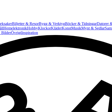
eksaker
Biljetter & Resor
Bygg & Verktyg
Böcker & Tidningar
Datorer &
ll
Hemelektronik
Hobby
Klockor
Kläder
Konst
Musik
Mynt & Sedlar
Saml
 Bilder
Övrigt
Inspiration