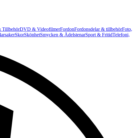
 Tillbehör
DVD & Videofilmer
Fordon
Fordonsdelar & tillbehör
Foto,
arsaker
Skor
Skönhet
Smycken & Ädelstenar
Sport & Fritid
Telefoni,