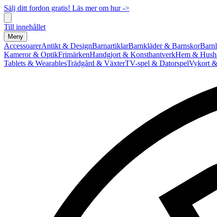
Sälj ditt fordon gratis! Läs mer om hur ->
Till innehållet
Meny
Accessoarer
Antikt & Design
Barnartiklar
Barnkläder & Barnskor
Barnl
Kameror & Optik
Frimärken
Handgjort & Konsthantverk
Hem & Hushå
Tablets & Wearables
Trädgård & Växter
TV-spel & Datorspel
Vykort &