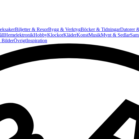
eksaker
Biljetter & Resor
Bygg & Verktyg
Böcker & Tidningar
Datorer &
ll
Hemelektronik
Hobby
Klockor
Kläder
Konst
Musik
Mynt & Sedlar
Saml
 Bilder
Övrigt
Inspiration