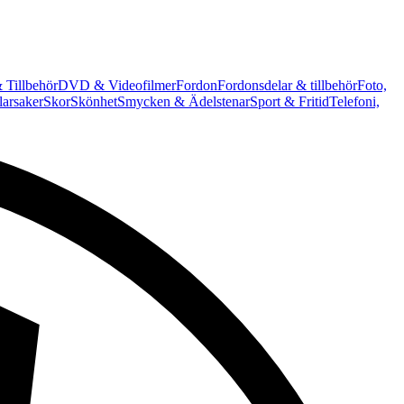
 Tillbehör
DVD & Videofilmer
Fordon
Fordonsdelar & tillbehör
Foto,
arsaker
Skor
Skönhet
Smycken & Ädelstenar
Sport & Fritid
Telefoni,