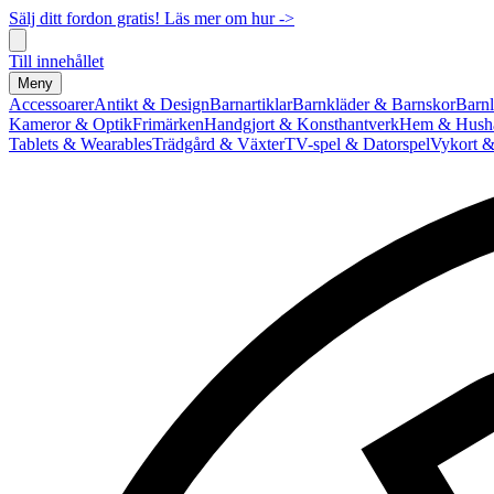
Sälj ditt fordon gratis! Läs mer om hur ->
Till innehållet
Meny
Accessoarer
Antikt & Design
Barnartiklar
Barnkläder & Barnskor
Barnl
Kameror & Optik
Frimärken
Handgjort & Konsthantverk
Hem & Hushå
Tablets & Wearables
Trädgård & Växter
TV-spel & Datorspel
Vykort &