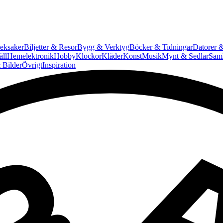
eksaker
Biljetter & Resor
Bygg & Verktyg
Böcker & Tidningar
Datorer &
ll
Hemelektronik
Hobby
Klockor
Kläder
Konst
Musik
Mynt & Sedlar
Saml
 Bilder
Övrigt
Inspiration