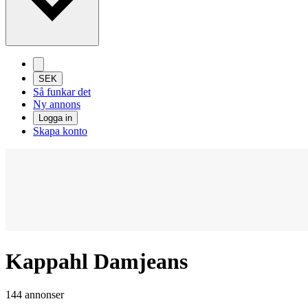
SEK
Så funkar det
Ny annons
Logga in
Skapa konto
Kappahl Damjeans
144 annonser