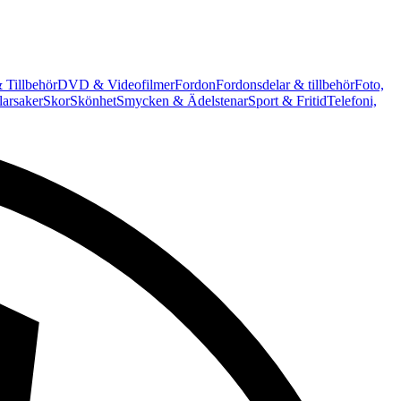
 Tillbehör
DVD & Videofilmer
Fordon
Fordonsdelar & tillbehör
Foto,
arsaker
Skor
Skönhet
Smycken & Ädelstenar
Sport & Fritid
Telefoni,