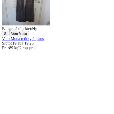
Badge på objektet:
Ny
|
S
Vero Moda
Vero Moda mörkgrå jeans
Sluttid
19 aug 19:25
.
Pris:
89 kr
,
Utropspris
.