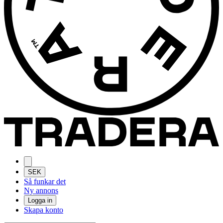
SEK
Så funkar det
Ny annons
Logga in
Skapa konto