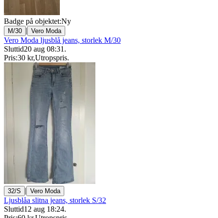
Badge på objektet:
Ny
|
M/30
Vero Moda
Vero Moda ljusblå jeans, storlek M/30
Sluttid
20 aug 08:31
.
Pris:
30 kr
,
Utropspris
.
|
32/S
Vero Moda
Ljusblåa slitna jeans, storlek S/32
Sluttid
12 aug 18:24
.
Pris:
60 kr
,
Utropspris
.