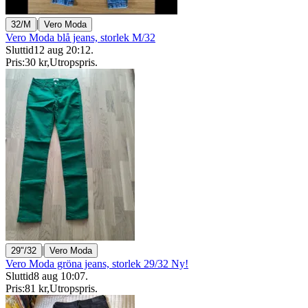
|
32/M
Vero Moda
Vero Moda blå jeans, storlek M/32
Sluttid
12 aug 20:12
.
Pris:
30 kr
,
Utropspris
.
|
29"/32
Vero Moda
Vero Moda gröna jeans, storlek 29/32 Ny!
Sluttid
8 aug 10:07
.
Pris:
81 kr
,
Utropspris
.