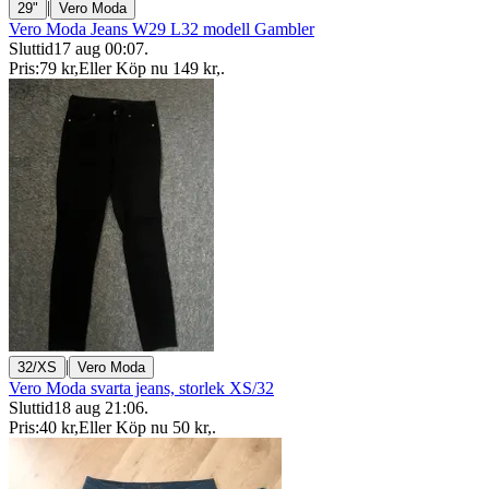
|
29"
Vero Moda
Vero Moda Jeans W29 L32 modell Gambler
Sluttid
17 aug 00:07
.
Pris:
79 kr
,
Eller Köp nu
149 kr
,
.
|
32/XS
Vero Moda
Vero Moda svarta jeans, storlek XS/32
Sluttid
18 aug 21:06
.
Pris:
40 kr
,
Eller Köp nu
50 kr
,
.