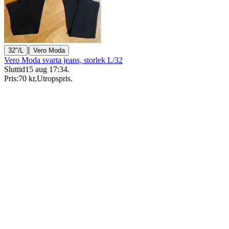
|
32"/L
Vero Moda
Vero Moda svarta jeans, storlek L/32
Sluttid
15 aug 17:34
.
Pris:
70 kr
,
Utropspris
.