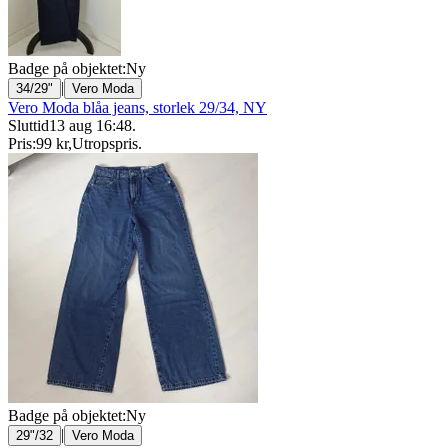
Badge på objektet:
Ny
|
34/29"
Vero Moda
Vero Moda blåa jeans, storlek 29/34, NY
Sluttid
13 aug 16:48
.
Pris:
99 kr
,
Utropspris
.
Badge på objektet:
Ny
|
29"/32
Vero Moda