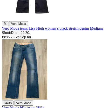
|
M
Vero Moda
Vero Moda jeans Lisa High women’s black stretch denim Medium
Sluttid
2 okt 22:30
.
Pris:
225 kr
,
Köp nu
.
|
34/38
Vero Moda
Vero Moda blåa jeans 38/34