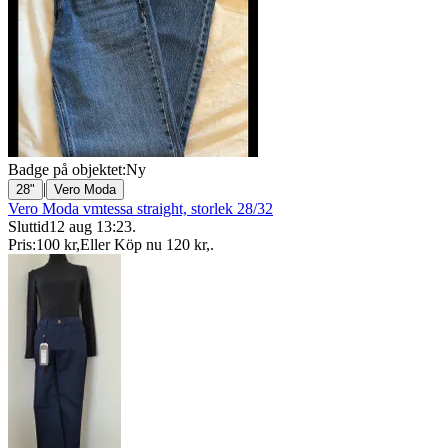
Badge på objektet:
Ny
|
28"
Vero Moda
Vero Moda vmtessa straight, storlek 28/32
Sluttid
12 aug 13:23
.
Pris:
100 kr
,
Eller Köp nu
120 kr
,
.