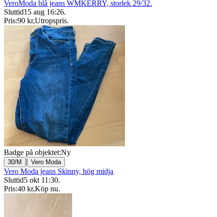
VeroModa blå jeans WMKERRY, storlek 29/32.
Sluttid
15 aug 16:26
.
Pris:
90 kr
,
Utropspris
.
Badge på objektet:
Ny
|
30/M
Vero Moda
Vero Moda jeans Skinny, hög midja
Sluttid
5 okt 11:30
.
Pris:
40 kr
,
Köp nu
.