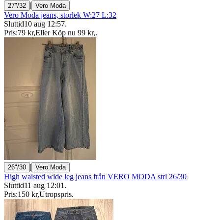
|
27"/32
Vero Moda
Vero Moda jeans, storlek W:27 L:32
Sluttid
10 aug 12:57
.
Pris:
79 kr
,
Eller Köp nu
99 kr
,
.
|
26"/30
Vero Moda
High waisted wide leg jeans från VERO MODA strl 26/30
Sluttid
11 aug 12:01
.
Pris:
150 kr
,
Utropspris
.