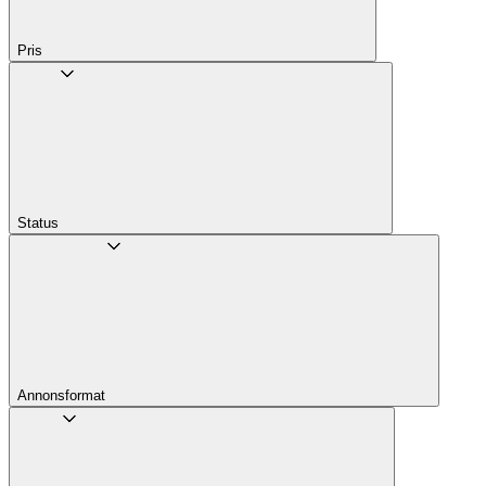
Pris
Status
Annons­format