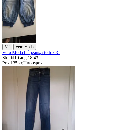
|
31"
Vero Moda
Vero Moda blå jeans, storlek 31
Sluttid
10 aug 18:43
.
Pris:
135 kr
,
Utropspris
.