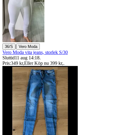
|
36/S
Vero Moda
Vero Moda vita jeans, storlek S/30
Sluttid
11 aug 14:18
.
Pris:
349 kr
,
Eller Köp nu
399 kr
,
.