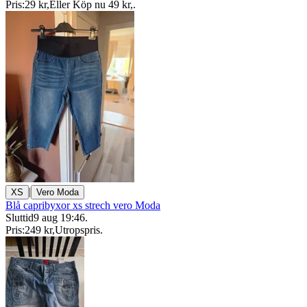
Pris:
29 kr
,
Eller Köp nu
49 kr
,
.
|
XS
Vero Moda
Blå capribyxor xs strech vero Moda
Sluttid
9 aug 19:46
.
Pris:
249 kr
,
Utropspris
.