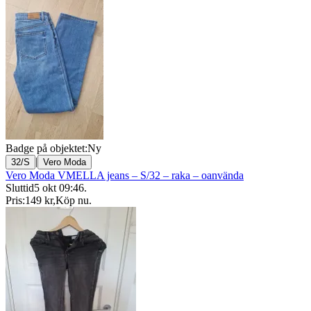
Badge på objektet:
Ny
|
32/S
Vero Moda
Vero Moda VMELLA jeans – S/32 – raka – oanvända
Sluttid
5 okt 09:46
.
Pris:
149 kr
,
Köp nu
.