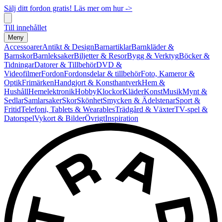
Sälj ditt fordon gratis! Läs mer om hur ->
Till innehållet
Meny
Accessoarer
Antikt & Design
Barnartiklar
Barnkläder &
Barnskor
Barnleksaker
Biljetter & Resor
Bygg & Verktyg
Böcker &
Tidningar
Datorer & Tillbehör
DVD &
Videofilmer
Fordon
Fordonsdelar & tillbehör
Foto, Kameror &
Optik
Frimärken
Handgjort & Konsthantverk
Hem &
Hushåll
Hemelektronik
Hobby
Klockor
Kläder
Konst
Musik
Mynt &
Sedlar
Samlarsaker
Skor
Skönhet
Smycken & Ädelstenar
Sport &
Fritid
Telefoni, Tablets & Wearables
Trädgård & Växter
TV-spel &
Datorspel
Vykort & Bilder
Övrigt
Inspiration