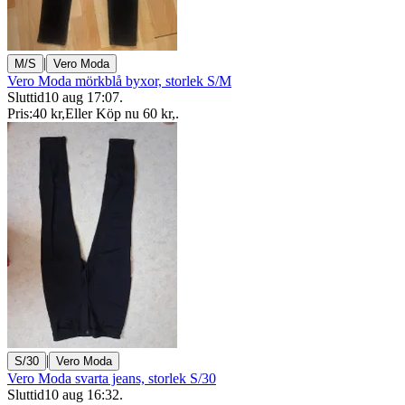
|
M/S
Vero Moda
Vero Moda mörkblå byxor, storlek S/M
Sluttid
10 aug 17:07
.
Pris:
40 kr
,
Eller Köp nu
60 kr
,
.
|
S/30
Vero Moda
Vero Moda svarta jeans, storlek S/30
Sluttid
10 aug 16:32
.