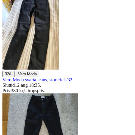
|
32/L
Vero Moda
Vero Moda svarta jeans, storlek L/32
Sluttid
12 aug 18:35
.
Pris:
380 kr
,
Utropspris
.