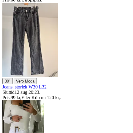
|
30"
Vero Moda
Jeans, storlek W30 L32
Sluttid
12 aug 20:23
.
Pris:
99 kr
,
Eller Köp nu
120 kr
,
.