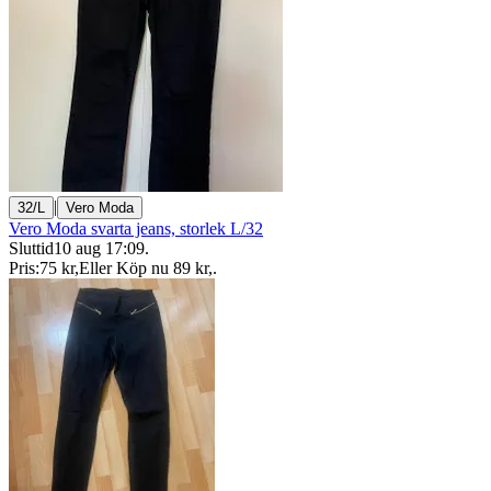
|
32/L
Vero Moda
Vero Moda svarta jeans, storlek L/32
Sluttid
10 aug 17:09
.
Pris:
75 kr
,
Eller Köp nu
89 kr
,
.