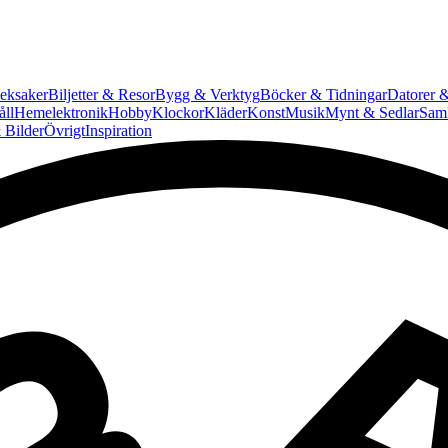
eksaker
Biljetter & Resor
Bygg & Verktyg
Böcker & Tidningar
Datorer &
ll
Hemelektronik
Hobby
Klockor
Kläder
Konst
Musik
Mynt & Sedlar
Saml
 Bilder
Övrigt
Inspiration