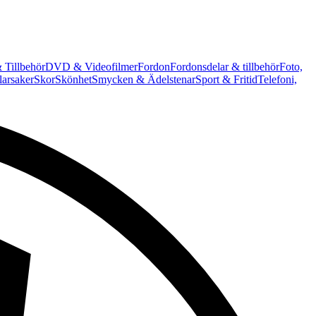
 Tillbehör
DVD & Videofilmer
Fordon
Fordonsdelar & tillbehör
Foto,
arsaker
Skor
Skönhet
Smycken & Ädelstenar
Sport & Fritid
Telefoni,