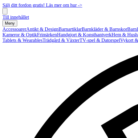
Sälj ditt fordon gratis! Läs mer om hur ->
Till innehållet
Meny
Accessoarer
Antikt & Design
Barnartiklar
Barnkläder & Barnskor
Barnl
Kameror & Optik
Frimärken
Handgjort & Konsthantverk
Hem & Hushå
Tablets & Wearables
Trädgård & Växter
TV-spel & Datorspel
Vykort &