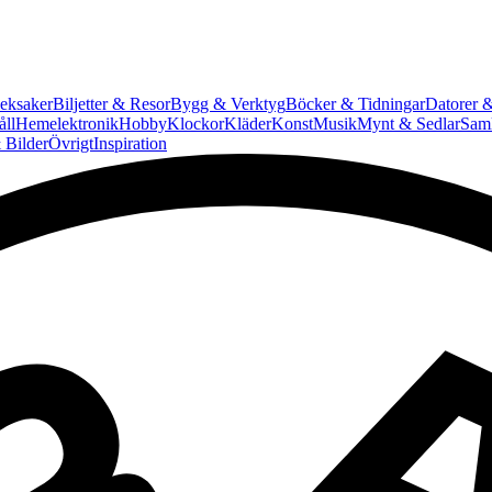
eksaker
Biljetter & Resor
Bygg & Verktyg
Böcker & Tidningar
Datorer &
ll
Hemelektronik
Hobby
Klockor
Kläder
Konst
Musik
Mynt & Sedlar
Saml
 Bilder
Övrigt
Inspiration