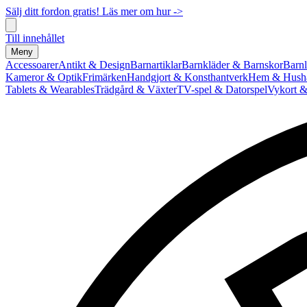
Sälj ditt fordon gratis! Läs mer om hur ->
Till innehållet
Meny
Accessoarer
Antikt & Design
Barnartiklar
Barnkläder & Barnskor
Barnl
Kameror & Optik
Frimärken
Handgjort & Konsthantverk
Hem & Hushå
Tablets & Wearables
Trädgård & Växter
TV-spel & Datorspel
Vykort &