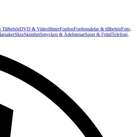
 Tillbehör
DVD & Videofilmer
Fordon
Fordonsdelar & tillbehör
Foto,
arsaker
Skor
Skönhet
Smycken & Ädelstenar
Sport & Fritid
Telefoni,