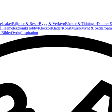
eksaker
Biljetter & Resor
Bygg & Verktyg
Böcker & Tidningar
Datorer &
ll
Hemelektronik
Hobby
Klockor
Kläder
Konst
Musik
Mynt & Sedlar
Saml
 Bilder
Övrigt
Inspiration