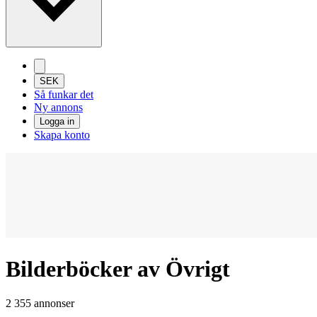
SEK
Så funkar det
Ny annons
Logga in
Skapa konto
Bilderböcker av Övrigt
2 355 annonser