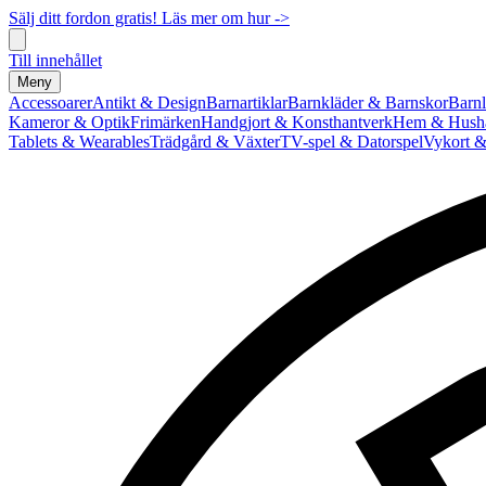
Sälj ditt fordon gratis! Läs mer om hur ->
Till innehållet
Meny
Accessoarer
Antikt & Design
Barnartiklar
Barnkläder & Barnskor
Barnl
Kameror & Optik
Frimärken
Handgjort & Konsthantverk
Hem & Hushå
Tablets & Wearables
Trädgård & Växter
TV-spel & Datorspel
Vykort &