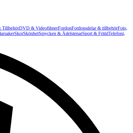
 Tillbehör
DVD & Videofilmer
Fordon
Fordonsdelar & tillbehör
Foto,
arsaker
Skor
Skönhet
Smycken & Ädelstenar
Sport & Fritid
Telefoni,