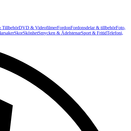
 Tillbehör
DVD & Videofilmer
Fordon
Fordonsdelar & tillbehör
Foto,
arsaker
Skor
Skönhet
Smycken & Ädelstenar
Sport & Fritid
Telefoni,