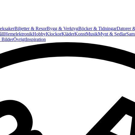
eksaker
Biljetter & Resor
Bygg & Verktyg
Böcker & Tidningar
Datorer &
ll
Hemelektronik
Hobby
Klockor
Kläder
Konst
Musik
Mynt & Sedlar
Saml
 Bilder
Övrigt
Inspiration