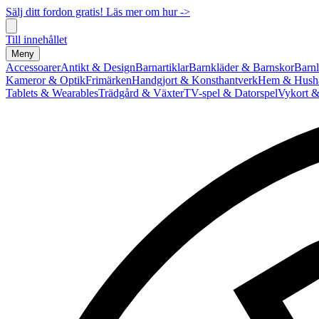
Sälj ditt fordon gratis! Läs mer om hur ->
Till innehållet
Meny
Accessoarer
Antikt & Design
Barnartiklar
Barnkläder & Barnskor
Barnl
Kameror & Optik
Frimärken
Handgjort & Konsthantverk
Hem & Hushå
Tablets & Wearables
Trädgård & Växter
TV-spel & Datorspel
Vykort &