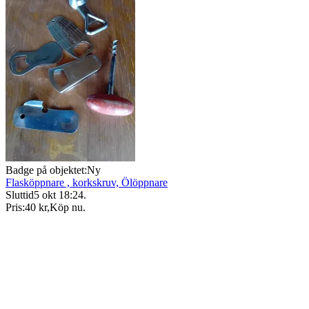
Badge på objektet:
Ny
Flasköppnare , korkskruv, Ölöppnare
Sluttid
5 okt 18:24
.
Pris:
40 kr
,
Köp nu
.