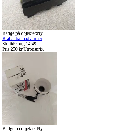
Badge på objektet:
Ny
Brabantia madvarmer
Sluttid
9 aug 14:49
.
Pris:
250 kr
,
Utropspris
.
Badge på objektet:
Ny