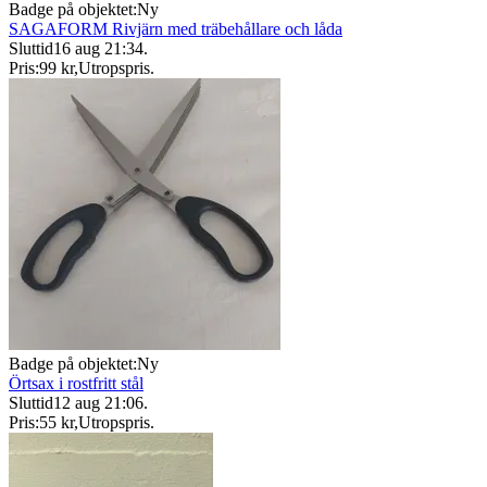
Badge på objektet:
Ny
SAGAFORM Rivjärn med träbehållare och låda
Sluttid
16 aug 21:34
.
Pris:
99 kr
,
Utropspris
.
Badge på objektet:
Ny
Örtsax i rostfritt stål
Sluttid
12 aug 21:06
.
Pris:
55 kr
,
Utropspris
.