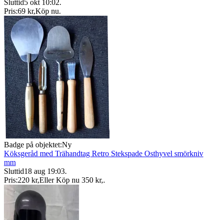
Sluttid
5 okt 10:02
.
Pris:
69 kr
,
Köp nu
.
Badge på objektet:
Ny
Köksgeråd med Trähandtag Retro Stekspade Osthyvel smörkniv
mm
Sluttid
18 aug 19:03
.
Pris:
220 kr
,
Eller Köp nu
350 kr
,
.