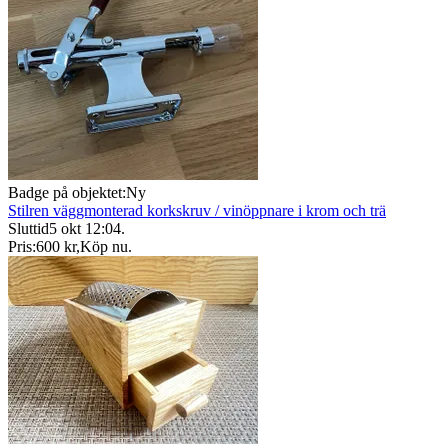
Badge på objektet:
Ny
Stilren väggmonterad korkskruv / vinöppnare i krom och trä
Sluttid
5 okt 12:04
.
Pris:
600 kr
,
Köp nu
.