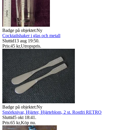
Badge på objektet:
Ny
Cocktailshaker i glas och metall
Sluttid
13 aug 19:50
.
Pris:
45 kr
,
Utropspris
.
Badge på objektet:
Ny
Smörknivar, Hjärter, Hjärteblom, 2 st. Rostfri RETRO
Sluttid
5 okt 18:41
.
Pris:
65 kr
,
Köp nu
.