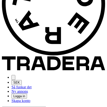
SEK
Så funkar det
Ny annons
Logga in
Skapa konto