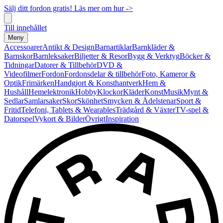
Sälj ditt fordon gratis! Läs mer om hur ->
Till innehållet
Meny
Accessoarer
Antikt & Design
Barnartiklar
Barnkläder &
Barnskor
Barnleksaker
Biljetter & Resor
Bygg & Verktyg
Böcker &
Tidningar
Datorer & Tillbehör
DVD &
Videofilmer
Fordon
Fordonsdelar & tillbehör
Foto, Kameror &
Optik
Frimärken
Handgjort & Konsthantverk
Hem &
Hushåll
Hemelektronik
Hobby
Klockor
Kläder
Konst
Musik
Mynt &
Sedlar
Samlarsaker
Skor
Skönhet
Smycken & Ädelstenar
Sport &
Fritid
Telefoni, Tablets & Wearables
Trädgård & Växter
TV-spel &
Datorspel
Vykort & Bilder
Övrigt
Inspiration