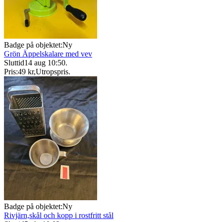
Badge på objektet:
Ny
Grön Äppelskalare med vev
Sluttid
14 aug 10:50
.
Pris:
49 kr
,
Utropspris
.
Badge på objektet:
Ny
Rivjärn,skål och kopp i rostfritt stål