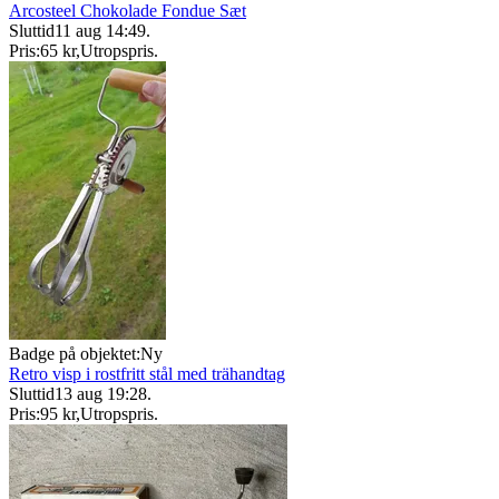
Arcosteel Chokolade Fondue Sæt
Sluttid
11 aug 14:49
.
Pris:
65 kr
,
Utropspris
.
Badge på objektet:
Ny
Retro visp i rostfritt stål med trähandtag
Sluttid
13 aug 19:28
.
Pris:
95 kr
,
Utropspris
.