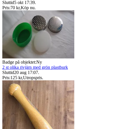
Sluttid
5 okt 17:39
.
Pris:
70 kr
,
Köp nu
.
Badge på objektet:
Ny
2 st olika rivjärn med grön plastburk
Sluttid
20 aug 17:07
.
Pris:
125 kr
,
Utropspris
.