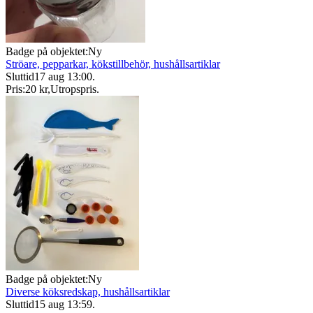
Badge på objektet:
Ny
Ströare, pepparkar, kökstillbehör, hushållsartiklar
Sluttid
17 aug 13:00
.
Pris:
20 kr
,
Utropspris
.
Badge på objektet:
Ny
Diverse köksredskap, hushållsartiklar
Sluttid
15 aug 13:59
.