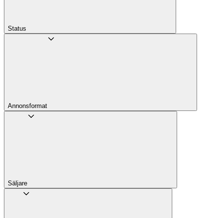
Status
Annons­format
Säljare