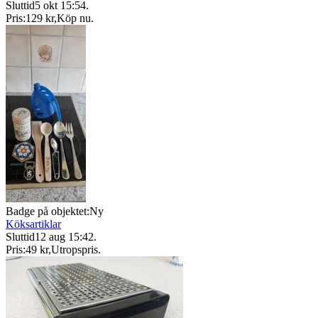
Sluttid
5 okt 15:54
.
Pris:
129 kr
,
Köp nu
.
Badge på objektet:
Ny
Köksartiklar
Sluttid
12 aug 15:42
.
Pris:
49 kr
,
Utropspris
.