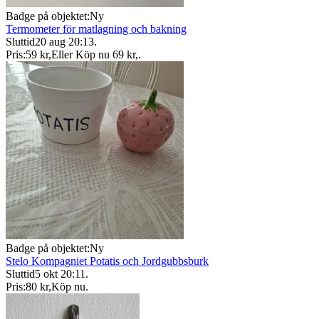
Badge på objektet:
Ny
Termometer för matlagning och bakning
Sluttid
20 aug 20:13
.
Pris:
59 kr
,
Eller Köp nu
69 kr
,
.
Badge på objektet:
Ny
Stelo Kompagniet Potatis och Jordgubbsburk
Sluttid
5 okt 20:11
.
Pris:
80 kr
,
Köp nu
.