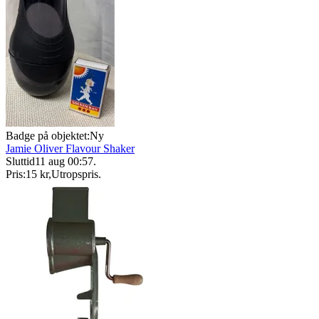
Badge på objektet:
Ny
Jamie Oliver Flavour Shaker
Sluttid
11 aug 00:57
.
Pris:
15 kr
,
Utropspris
.