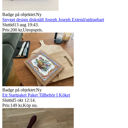
Badge på objektet:
Ny
Snyggt design diskställ Joseph Joseph Extend/utdragbart
Sluttid
13 aug 19:43
.
Pris:
200 kr
,
Utropspris
.
Badge på objektet:
Ny
Ett Startpaket Paket Tillbehör I Köket
Sluttid
5 okt 12:14
.
Pris:
149 kr
,
Köp nu
.