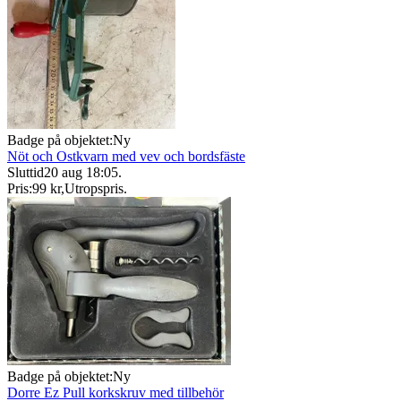
Badge på objektet:
Ny
Nöt och Ostkvarn med vev och bordsfäste
Sluttid
20 aug 18:05
.
Pris:
99 kr
,
Utropspris
.
Badge på objektet:
Ny
Dorre Ez Pull korkskruv med tillbehör