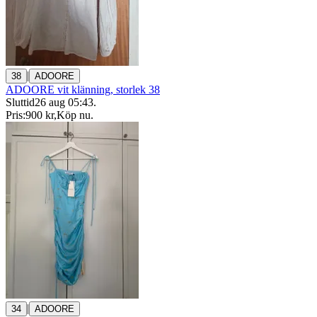
|
38
ADOORE
ADOORE vit klänning, storlek 38
Sluttid
26 aug 05:43
.
Pris:
900 kr
,
Köp nu
.
|
34
ADOORE