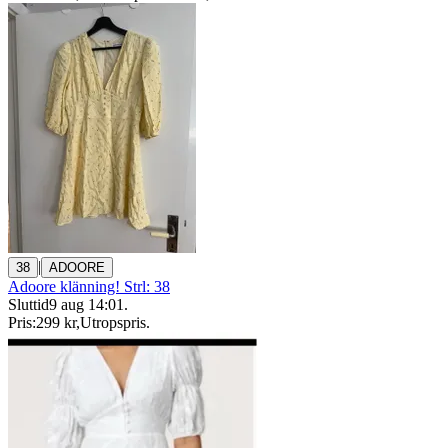
|
38
ADOORE
Adoore klänning! Strl: 38
Sluttid
9 aug 14:01
.
Pris:
299 kr
,
Utropspris
.