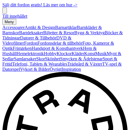
Sälj ditt fordon gratis! Läs mer om hur ->
Till innehållet
Meny
Accessoarer
Antikt & Design
Barnartiklar
Barnkläder &
Barnskor
Barnleksaker
Biljetter & Resor
Bygg & Verktyg
Böcker &
Tidningar
Datorer & Tillbehör
DVD &
Videofilmer
Fordon
Fordonsdelar & tillbehör
Foto, Kameror &
Optik
Frimärken
Handgjort & Konsthantverk
Hem &
Hushåll
Hemelektronik
Hobby
Klockor
Kläder
Konst
Musik
Mynt &
Sedlar
Samlarsaker
Skor
Skönhet
Smycken & Ädelstenar
Sport &
Fritid
Telefoni, Tablets & Wearables
Trädgård & Växter
TV-spel &
Datorspel
Vykort & Bilder
Övrigt
Inspiration