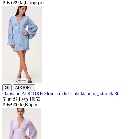
Pris:
699 kr
,
Utropspris
.
|
36
ADOORE
Oanvänd ADOORE Florence dress blå klänning, storlek 36
Sluttid
24 sep 18:50
.
Pris:
900 kr
,
Köp nu
.