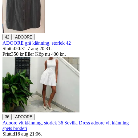
|
42
ADOORE
ADOORE grå klänning, storlek 42
Sluttid
20:31
7 aug 20:31
.
Pris:
350 kr
,
Eller Köp nu
400 kr
,
.
|
36
ADOORE
Adoore vit klänning, storlek 36 Sevilla Dress adoore vit klänning
spets broderi
Sluttid
16 aug 21:06
.