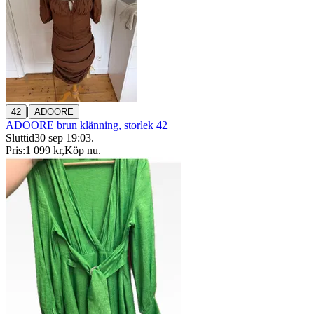
|
42
ADOORE
ADOORE brun klänning, storlek 42
Sluttid
30 sep 19:03
.
Pris:
1 099 kr
,
Köp nu
.