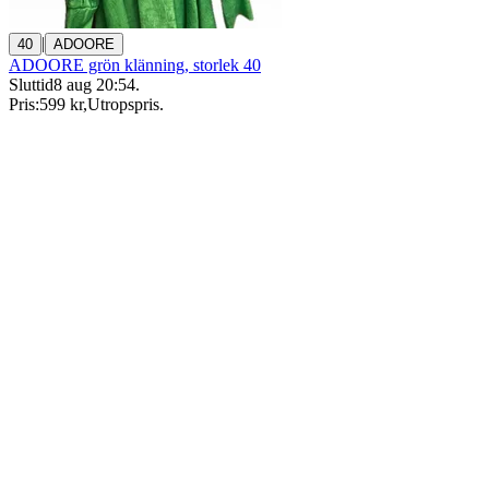
|
40
ADOORE
ADOORE grön klänning, storlek 40
Sluttid
8 aug 20:54
.
Pris:
599 kr
,
Utropspris
.