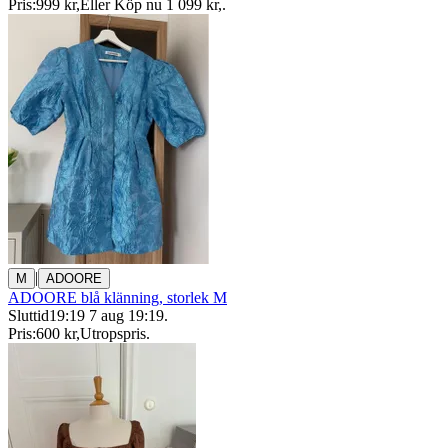
Pris:
999 kr
,
Eller Köp nu
1 099 kr
,
.
|
M
ADOORE
ADOORE blå klänning, storlek M
Sluttid
19:19
7 aug 19:19
.
Pris:
600 kr
,
Utropspris
.