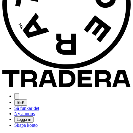
SEK
Så funkar det
Ny annons
Logga in
Skapa konto