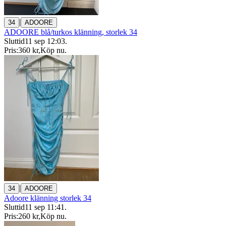
|
34
ADOORE
ADOORE blå/turkos klänning, storlek 34
Sluttid
11 sep 12:03
.
Pris:
360 kr
,
Köp nu
.
|
34
ADOORE
Adoore klänning storlek 34
Sluttid
11 sep 11:41
.
Pris:
260 kr
,
Köp nu
.