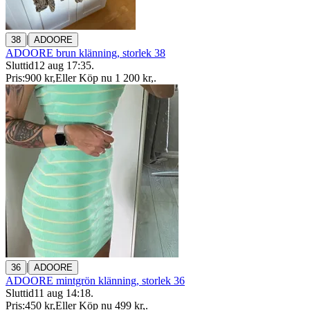
|
38
ADOORE
ADOORE brun klänning, storlek 38
Sluttid
12 aug 17:35
.
Pris:
900 kr
,
Eller Köp nu
1 200 kr
,
.
|
36
ADOORE
ADOORE mintgrön klänning, storlek 36
Sluttid
11 aug 14:18
.
Pris:
450 kr
,
Eller Köp nu
499 kr
,
.