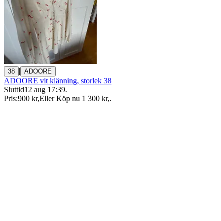
|
38
ADOORE
ADOORE vit klänning, storlek 38
Sluttid
12 aug 17:39
.
Pris:
900 kr
,
Eller Köp nu
1 300 kr
,
.