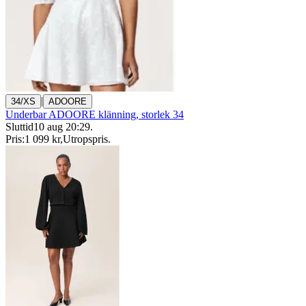
|
34/XS
ADOORE
Underbar ADOORE klänning, storlek 34
Sluttid
10 aug 20:29
.
Pris:
1 099 kr
,
Utropspris
.