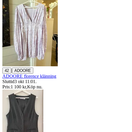
|
42
ADOORE
ADOORE florence klänning
Sluttid
3 okt 11:01
.
Pris:
1 100 kr
,
Köp nu
.