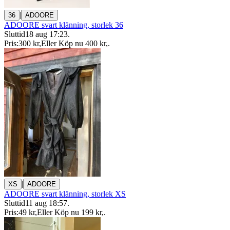
|
36
ADOORE
ADOORE svart klänning, storlek 36
Sluttid
18 aug 17:23
.
Pris:
300 kr
,
Eller Köp nu
400 kr
,
.
|
XS
ADOORE
ADOORE svart klänning, storlek XS
Sluttid
11 aug 18:57
.
Pris:
49 kr
,
Eller Köp nu
199 kr
,
.