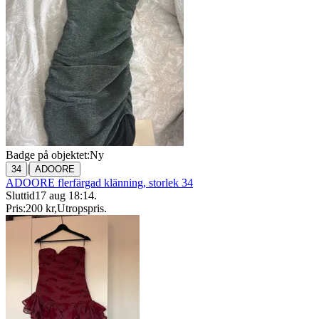
Badge på objektet:
Ny
|
34
ADOORE
ADOORE flerfärgad klänning, storlek 34
Sluttid
17 aug 18:14
.
Pris:
200 kr
,
Utropspris
.