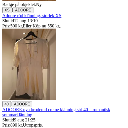
Badge på objektet:
Ny
|
XS
ADOORE
Adoore röd klänning, storlek XS
Sluttid
12 aug 13:10
.
Pris:
500 kr
,
Eller Köp nu
550 kr
,
.
|
40
ADOORE
ADOORE nya broderad creme klänning strl 40 – romantisk
sommarklänning
Sluttid
9 aug 21:25
.
Pris:
890 kr
,
Utropspris
.