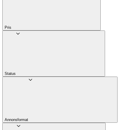
Pris
Status
Annons­format