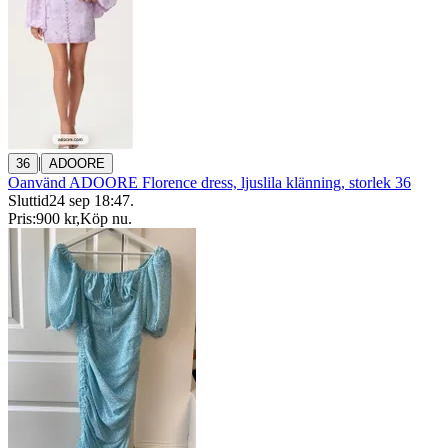
|
36
ADOORE
Oanvänd ADOORE Florence dress, ljuslila klänning, storlek 36
Sluttid
24 sep 18:47
.
Pris:
900 kr
,
Köp nu
.