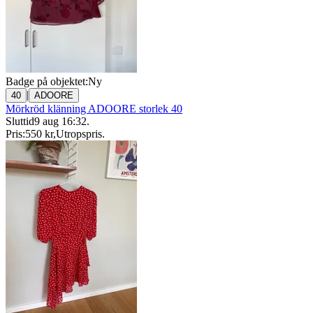
Badge på objektet:
Ny
|
40
ADOORE
Mörkröd klänning ADOORE storlek 40
Sluttid
9 aug 16:32
.
Pris:
550 kr
,
Utropspris
.