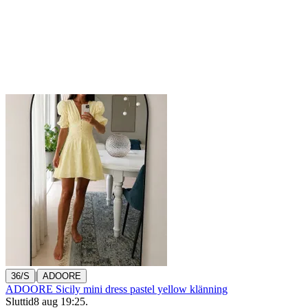
|
36/S
ADOORE
ADOORE Sicily mini dress pastel yellow klänning
Sluttid
8 aug 19:25
.