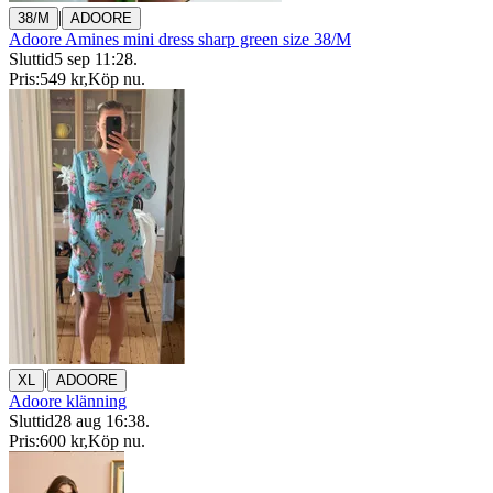
|
38/M
ADOORE
Adoore Amines mini dress sharp green size 38/M
Sluttid
5 sep 11:28
.
Pris:
549 kr
,
Köp nu
.
|
XL
ADOORE
Adoore klänning
Sluttid
28 aug 16:38
.
Pris:
600 kr
,
Köp nu
.