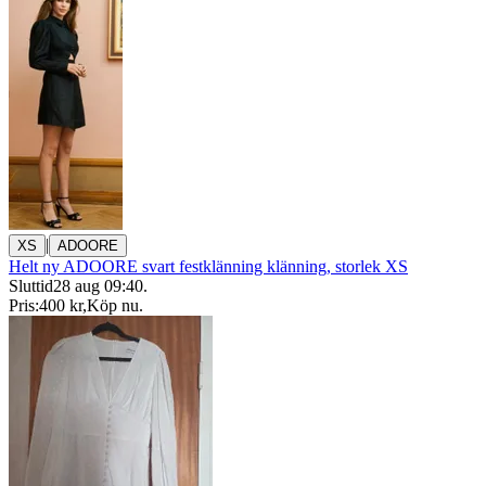
|
XS
ADOORE
Helt ny ADOORE svart festklänning klänning, storlek XS
Sluttid
28 aug 09:40
.
Pris:
400 kr
,
Köp nu
.