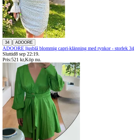
|
34
ADOORE
ADOORE ljusblå blommig capri-klänning med rynkor - storlek 34
Sluttid
8 sep 22:19
.
Pris:
521 kr
,
Köp nu
.