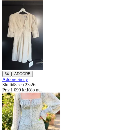
|
34
ADOORE
Adoore Sicily
Sluttid
8 sep 23:26
.
Pris:
1 099 kr
,
Köp nu
.