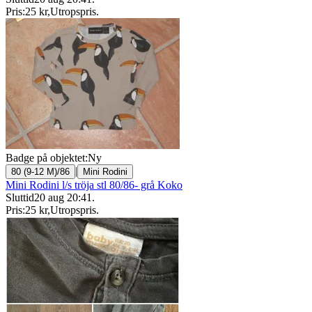
Pris:
25 kr
,
Utropspris
.
Badge på objektet:
Ny
|
80 (9-12 M)/86
Mini Rodini
Mini Rodini l/s tröja stl 80/86- grå Koko
Sluttid
20 aug 20:41
.
Pris:
25 kr
,
Utropspris
.