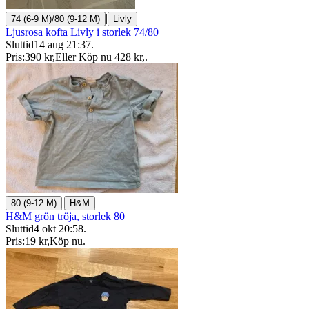
|
74 (6-9 M)/80 (9-12 M)
Livly
Ljusrosa kofta Livly i storlek 74/80
Sluttid
14 aug 21:37
.
Pris:
390 kr
,
Eller Köp nu
428 kr
,
.
|
80 (9-12 M)
H&M
H&M grön tröja, storlek 80
Sluttid
4 okt 20:58
.
Pris:
19 kr
,
Köp nu
.