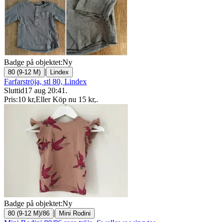
Badge på objektet:
Ny
|
80 (9-12 M)
Lindex
Farfarströja, stl 80, Lindex
Sluttid
17 aug 20:41
.
Pris:
10 kr
,
Eller Köp nu
15 kr
,
.
Badge på objektet:
Ny
|
80 (9-12 M)/86
Mini Rodini