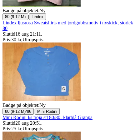
Badge på objektet:
Ny
|
80 (9-12 M)
Lindex
Lindex ljusrosa Sweatshirts med jordgubbsmotiv i nyskick, storlek
80
Sluttid
16 aug 21:11
.
Pris:
30 kr
,
Utropspris
.
Badge på objektet:
Ny
|
80 (9-12 M)/86
Mini Rodini
Mini Rodini l/s tröja stl 80/80- klarblå Granpa
Sluttid
20 aug 20:51
.
Pris:
25 kr
,
Utropspris
.