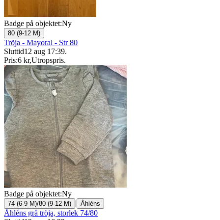
Badge på objektet:
Ny
80 (9-12 M)
Tröja - Mayoral - Str 80
Sluttid
12 aug 17:39
.
Pris:
6 kr
,
Utropspris
.
Badge på objektet:
Ny
|
74 (6-9 M)/80 (9-12 M)
Åhléns
Åhléns grå tröja, storlek 74/80