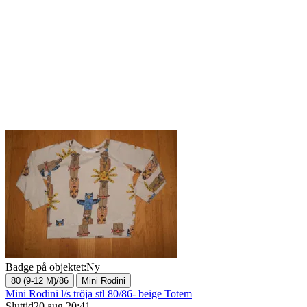
Badge på objektet:
Ny
|
80 (9-12 M)/86
Mini Rodini
Mini Rodini l/s tröja stl 80/86- beige Totem
Sluttid
20 aug 20:41
.