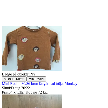
Badge på objektet:
Ny
|
80 (9-12 M)/86
Mini Rodini
Mini Rodini 80/86 brun långärmad tröja, Monkey
Sluttid
9 aug 20:22
.
Pris:
54 kr
,
Eller Köp nu
72 kr
,
.