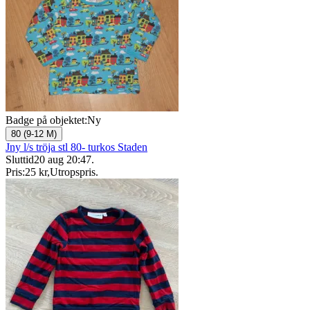
Badge på objektet:
Ny
80 (9-12 M)
Jny l/s tröja stl 80- turkos Staden
Sluttid
20 aug 20:47
.
Pris:
25 kr
,
Utropspris
.