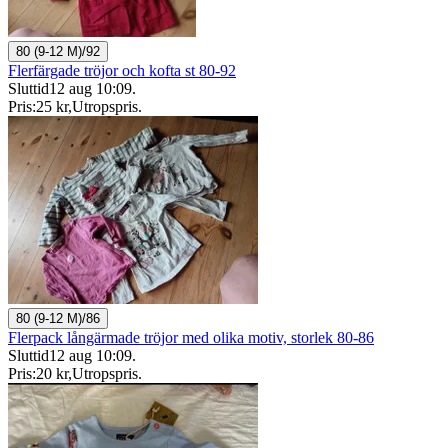
80 (9-12 M)/92
Flerfärgade tröjor och kofta st 80-92
Sluttid
12 aug 10:09
.
Pris:
25 kr
,
Utropspris
.
80 (9-12 M)/86
Flerpack långärmade tröjor med olika motiv, storlek 80-86
Sluttid
12 aug 10:09
.
Pris:
20 kr
,
Utropspris
.