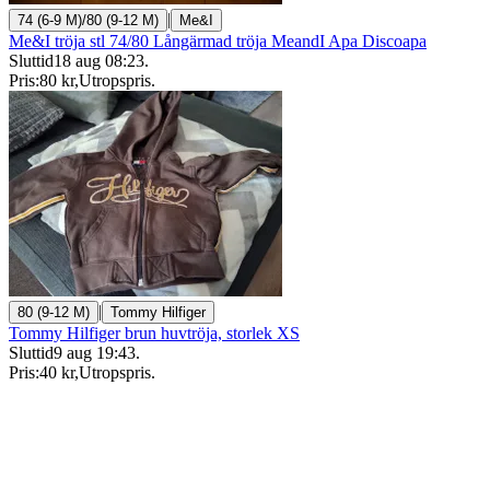
|
74 (6-9 M)/80 (9-12 M)
Me&I
Me&I tröja stl 74/80 Långärmad tröja MeandI Apa Discoapa
Sluttid
18 aug 08:23
.
Pris:
80 kr
,
Utropspris
.
|
80 (9-12 M)
Tommy Hilfiger
Tommy Hilfiger brun huvtröja, storlek XS
Sluttid
9 aug 19:43
.
Pris:
40 kr
,
Utropspris
.