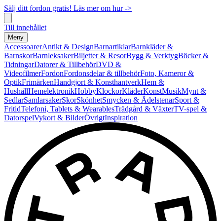
Sälj ditt fordon gratis! Läs mer om hur ->
Till innehållet
Meny
Accessoarer
Antikt & Design
Barnartiklar
Barnkläder &
Barnskor
Barnleksaker
Biljetter & Resor
Bygg & Verktyg
Böcker &
Tidningar
Datorer & Tillbehör
DVD &
Videofilmer
Fordon
Fordonsdelar & tillbehör
Foto, Kameror &
Optik
Frimärken
Handgjort & Konsthantverk
Hem &
Hushåll
Hemelektronik
Hobby
Klockor
Kläder
Konst
Musik
Mynt &
Sedlar
Samlarsaker
Skor
Skönhet
Smycken & Ädelstenar
Sport &
Fritid
Telefoni, Tablets & Wearables
Trädgård & Växter
TV-spel &
Datorspel
Vykort & Bilder
Övrigt
Inspiration