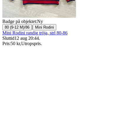
Badge på objektet:
Ny
|
80 (9-12 M)/86
Mini Rodini
Mini Rodini randig tröja, strl 80-86
Sluttid
12 aug 20:44
.
Pris:
50 kr
,
Utropspris
.