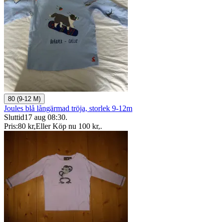
80 (9-12 M)
Joules blå långärmad tröja, storlek 9-12m
Sluttid
17 aug 08:30
.
Pris:
80 kr
,
Eller Köp nu
100 kr
,
.