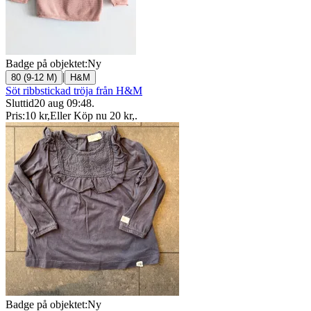
Badge på objektet:
Ny
|
80 (9-12 M)
H&M
Söt ribbstickad tröja från H&M
Sluttid
20 aug 09:48
.
Pris:
10 kr
,
Eller Köp nu
20 kr
,
.
Badge på objektet:
Ny