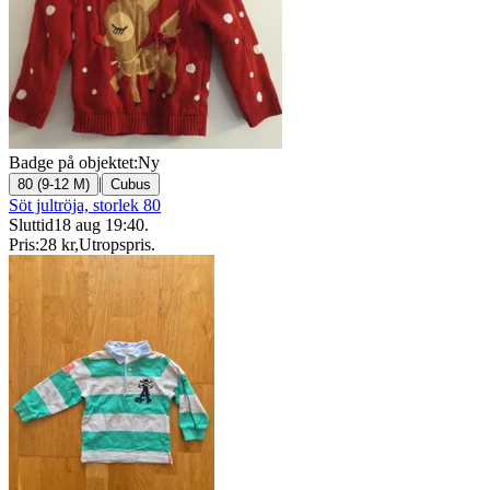
Badge på objektet:
Ny
|
80 (9-12 M)
Cubus
Söt jultröja, storlek 80
Sluttid
18 aug 19:40
.
Pris:
28 kr
,
Utropspris
.