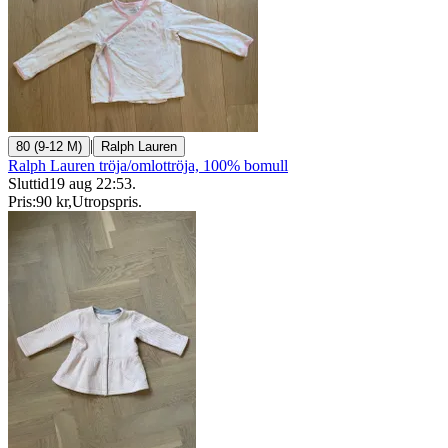
|
80 (9-12 M)
Ralph Lauren
Ralph Lauren tröja/omlottröja, 100% bomull
Sluttid
19 aug 22:53
.
Pris:
90 kr
,
Utropspris
.