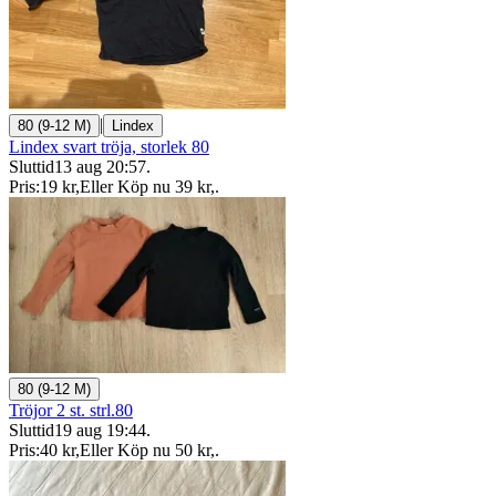
|
80 (9-12 M)
Lindex
Lindex svart tröja, storlek 80
Sluttid
13 aug 20:57
.
Pris:
19 kr
,
Eller Köp nu
39 kr
,
.
80 (9-12 M)
Tröjor 2 st. strl.80
Sluttid
19 aug 19:44
.
Pris:
40 kr
,
Eller Köp nu
50 kr
,
.