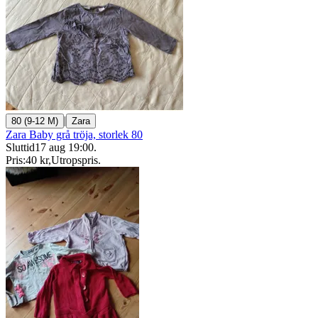
|
80 (9-12 M)
Zara
Zara Baby grå tröja, storlek 80
Sluttid
17 aug 19:00
.
Pris:
40 kr
,
Utropspris
.