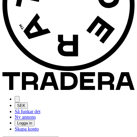
SEK
Så funkar det
Ny annons
Logga in
Skapa konto