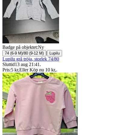
Badge på objektet:
Ny
|
74 (6-9 M)/80 (9-12 M)
Lupilu
Lupilu grå tröja, storlek 74/80
Sluttid
13 aug 21:41
.
Pris:
5 kr
,
Eller Köp nu
10 kr
,
.