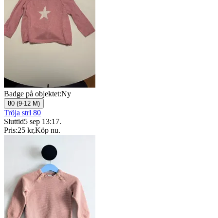
Badge på objektet:
Ny
80 (9-12 M)
Tröja strl 80
Sluttid
5 sep 13:17
.
Pris:
25 kr
,
Köp nu
.