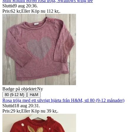
Mini Rodini 80/86 rosa tröja, Swallows wing tee
Sluttid
9 aug 20:36
.
Pris:
62 kr
,
Eller Köp nu
112 kr
,
.
Badge på objektet:
Ny
|
80 (9-12 M)
H&M
Rosa tröja med ett silvrigt hjärta från H&M, stl 80 (9-12 månader)
Sluttid
18 aug 20:31
.
Pris:
29 kr
,
Eller Köp nu
39 kr
,
.