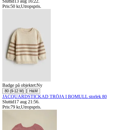
Sluttid
13 aug 16:22
.
Pris:
50 kr
,
Utropspris
.
Badge på objektet:
Ny
|
80 (9-12 M)
H&M
JACQUARDSTICKAD TRÖJA I BOMULL storlek 80
Sluttid
17 aug 21:56
.
Pris:
79 kr
,
Utropspris
.