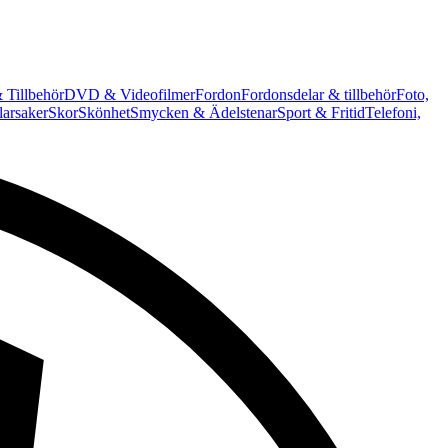
 Tillbehör
DVD & Videofilmer
Fordon
Fordonsdelar & tillbehör
Foto,
arsaker
Skor
Skönhet
Smycken & Ädelstenar
Sport & Fritid
Telefoni,