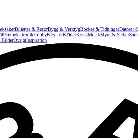
eksaker
Biljetter & Resor
Bygg & Verktyg
Böcker & Tidningar
Datorer &
ll
Hemelektronik
Hobby
Klockor
Kläder
Konst
Musik
Mynt & Sedlar
Saml
 Bilder
Övrigt
Inspiration