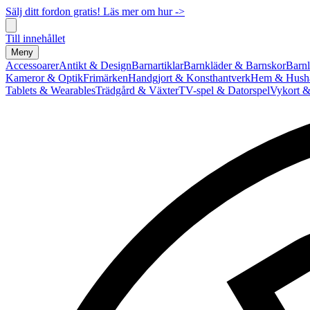
Sälj ditt fordon gratis! Läs mer om hur ->
Till innehållet
Meny
Accessoarer
Antikt & Design
Barnartiklar
Barnkläder & Barnskor
Barnl
Kameror & Optik
Frimärken
Handgjort & Konsthantverk
Hem & Hushå
Tablets & Wearables
Trädgård & Växter
TV-spel & Datorspel
Vykort &