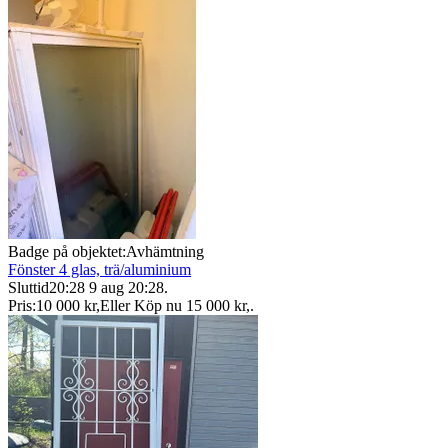
Badge på objektet:
Avhämtning
Fönster 4 glas, trä/aluminium
Sluttid
20:28
9 aug 20:28
.
Pris:
10 000 kr
,
Eller Köp nu
15 000 kr
,
.