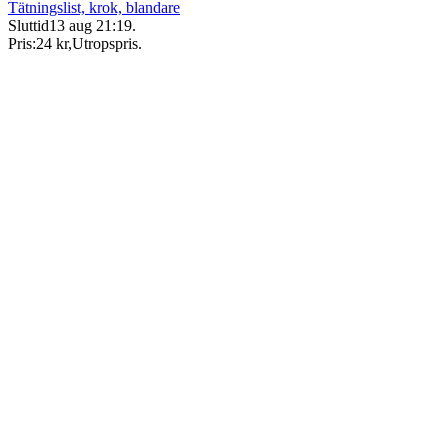
Tätningslist, krok, blandare
Sluttid
13 aug 21:19
.
Pris:
24 kr
,
Utropspris
.