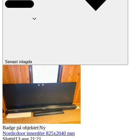
Senast inlagda
Badge på objektet:
Ny
Nordicdoor innerdörr 825x2040 mm
Sluttid
13 aug 21:21
.