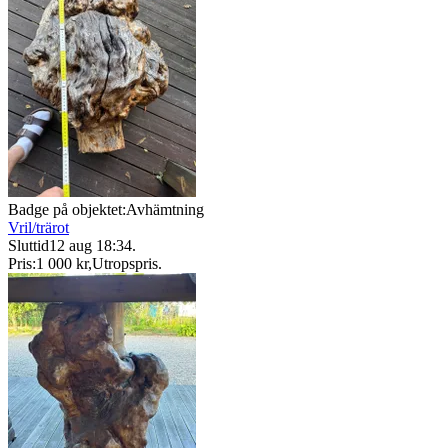
Badge på objektet:
Avhämtning
Vril/trärot
Sluttid
12 aug 18:34
.
Pris:
1 000 kr
,
Utropspris
.