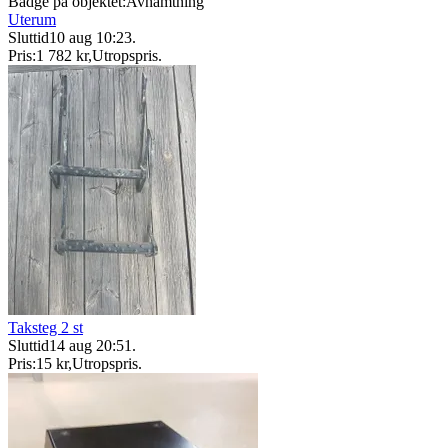
Badge på objektet:
Avhämtning
Uterum
Sluttid
10 aug 10:23
.
Pris:
1 782 kr
,
Utropspris
.
Taksteg 2 st
Sluttid
14 aug 20:51
.
Pris:
15 kr
,
Utropspris
.