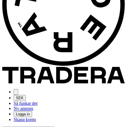
SEK
Så funkar det
Ny annons
Logga in
Skapa konto