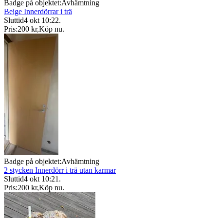
Badge på objektet:
Avhämtning
Beige Innerdörrar i trä
Sluttid
4 okt 10:22
.
Pris:
200 kr
,
Köp nu
.
Badge på objektet:
Avhämtning
2 stycken Innerdörr i trä utan karmar
Sluttid
4 okt 10:21
.
Pris:
200 kr
,
Köp nu
.