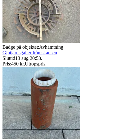
Badge på objektet:
Avhämtning
Gjutjärnsgaller från skansen
Sluttid
13 aug 20:53
.
Pris:
450 kr
,
Utropspris
.