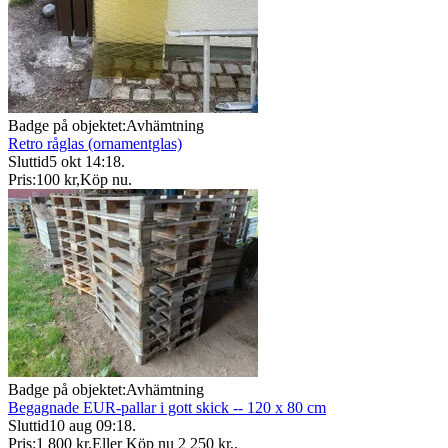
Badge på objektet:
Avhämtning
Retro råglas (ornamentglas)
Sluttid
5 okt 14:18
.
Pris:
100 kr
,
Köp nu
.
Badge på objektet:
Avhämtning
Begagnade EUR-pallar i gott skick -- 120 x 80 cm
Sluttid
10 aug 09:18
.
Pris:
1 800 kr
,
Eller Köp nu
2 250 kr
,
.