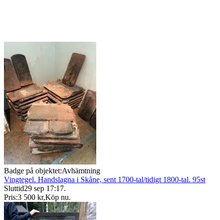
Badge på objektet:
Avhämtning
Vingtegel. Handslagna i Skåne, sent 1700-tal/tidigt 1800-tal. 95st
Sluttid
29 sep 17:17
.
Pris:
3 500 kr
,
Köp nu
.