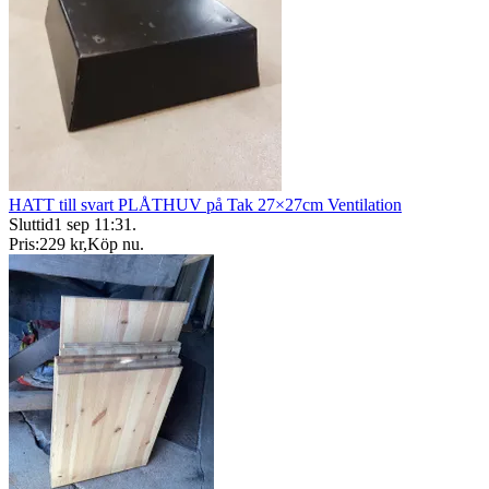
HATT till svart PLÅTHUV på Tak 27×27cm Ventilation
Sluttid
1 sep 11:31
.
Pris:
229 kr
,
Köp nu
.