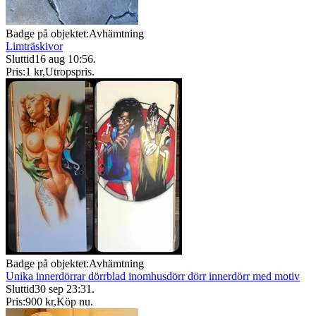
Badge på objektet:
Avhämtning
Limträskivor
Sluttid
16 aug 10:56
.
Pris:
1 kr
,
Utropspris
.
Badge på objektet:
Avhämtning
Unika innerdörrar dörrblad inomhusdörr dörr innerdörr med motiv
Sluttid
30 sep 23:31
.
Pris:
900 kr
,
Köp nu
.