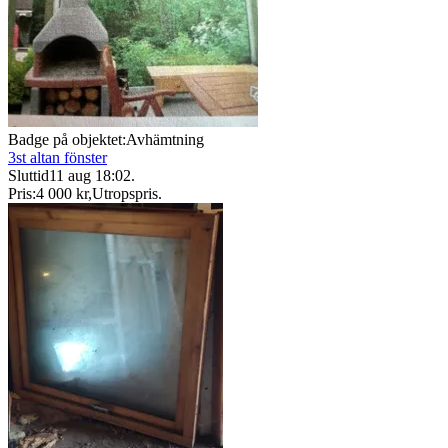
Badge på objektet:
Avhämtning
3st altan fönster
Sluttid
11 aug 18:02
.
Pris:
4 000 kr
,
Utropspris
.