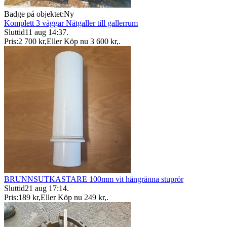
Badge på objektet:
Ny
Komplett 3 väggar Nätgaller till gallerrum
Sluttid
11 aug 14:37
.
Pris:
2 700 kr
,
Eller Köp nu
3 600 kr
,
.
BRUNNSUTKASTARE 100mm vit hängränna stuprör
Sluttid
21 aug 17:14
.
Pris:
189 kr
,
Eller Köp nu
249 kr
,
.