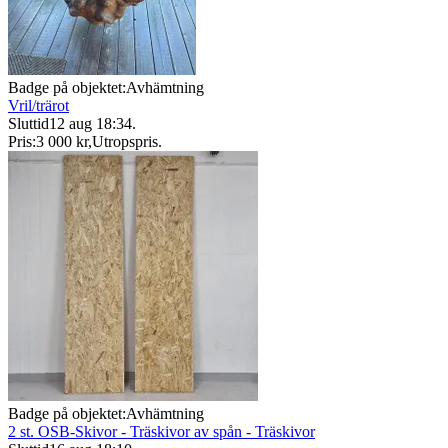
Badge på objektet:
Avhämtning
Vril/trärot
Sluttid
12 aug 18:34
.
Pris:
3 000 kr
,
Utropspris
.
Badge på objektet:
Avhämtning
2 st. OSB-Skivor - Träskivor av spån - Träskivor