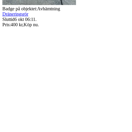
Badge på objektet:
Avhämtning
Dräneringsrör
Sluttid
6 okt 06:11
.
Pris:
400 kr
,
Köp nu
.