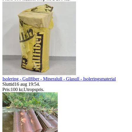
Isolering - Gullfiber - Mineralull - Glasull - Isoleringsmaterial
Sluttid
16 aug 19:54
.
Pris:
100 kr
,
Utropspris
.