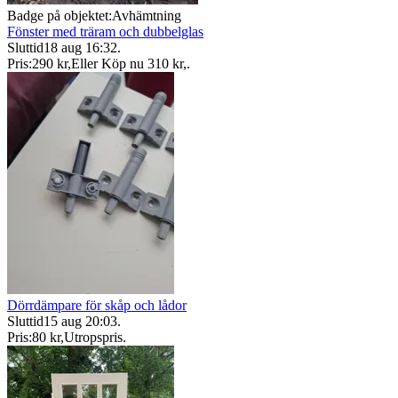
Badge på objektet:
Avhämtning
Fönster med träram och dubbelglas
Sluttid
18 aug 16:32
.
Pris:
290 kr
,
Eller Köp nu
310 kr
,
.
Dörrdämpare för skåp och lådor
Sluttid
15 aug 20:03
.
Pris:
80 kr
,
Utropspris
.