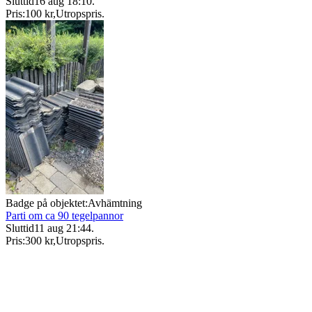
Sluttid
16 aug 18:10
.
Pris:
100 kr
,
Utropspris
.
Badge på objektet:
Avhämtning
Parti om ca 90 tegelpannor
Sluttid
11 aug 21:44
.
Pris:
300 kr
,
Utropspris
.