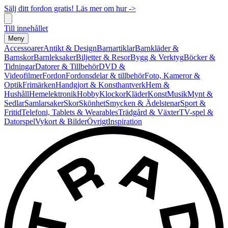
Sälj ditt fordon gratis! Läs mer om hur ->
Till innehållet
Meny
Accessoarer
Antikt & Design
Barnartiklar
Barnkläder &
Barnskor
Barnleksaker
Biljetter & Resor
Bygg & Verktyg
Böcker &
Tidningar
Datorer & Tillbehör
DVD &
Videofilmer
Fordon
Fordonsdelar & tillbehör
Foto, Kameror &
Optik
Frimärken
Handgjort & Konsthantverk
Hem &
Hushåll
Hemelektronik
Hobby
Klockor
Kläder
Konst
Musik
Mynt &
Sedlar
Samlarsaker
Skor
Skönhet
Smycken & Ädelstenar
Sport &
Fritid
Telefoni, Tablets & Wearables
Trädgård & Växter
TV-spel &
Datorspel
Vykort & Bilder
Övrigt
Inspiration